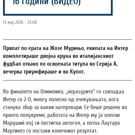
16 години (ВИДЕО)
13 мај 2026 - 23:06
Првпат по ерата на Жозе Мурињо, екипата на Интер
комплетираше двојна круна во италијанскиот
фудбал откако по освоената титула во Серија А,
вечерва триумфираше и во Купот.
Во финалето на Олимпико, „нераѕурите“ го совладаа
Интер со 2-0, многу полесно од очекувањата, кога
станува збор за вакви натпревари. Се беше решено во
првото полувреме, работата на Интер му ја олесни
Марушиќ кој си постигна автогол, а потоа Лаутаро
Мартинез го постави конечниот резултат.