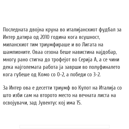
Последната двојна круна во италијанскиот фудбал за
Интер датира од 2010 година кога всушност,
миланскиот тим триумфираше и во Лигата на
шампионите. Оваа сезона беше навистина најдобар,
многу рано стигна до трофејот во Серија А, а се чини
дека најголемата работа ја заврши во полуфиналето
кога губеше од Комо со 0-2, а победи со 3-2.
За Интер ова е десетти триумф во Купот на Италија со
што изби сам на второто место на вечната листа на
освојувачи, зад Јувентус кој има 15.