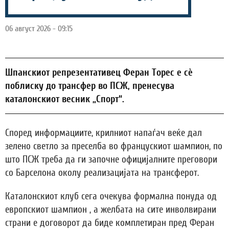
06 август 2026 - 09:15
Шпанскиот репрезентативец Феран Торес е сè
поблиску до трансфер во ПСЖ, пренесува
каталонскиот весник „Спорт“.
Според информациите, крилниот напаѓач веќе дал
зелено светло за преселба во францускиот шампион, по
што ПСЖ треба да ги започне официјалните преговори
со Барселона околу реализацијата на трансферот.
Каталонскиот клуб сега очекува формална понуда од
европскиот шампион , а желбата на сите инволвирани
страни е договорот да биде комплетиран пред Феран