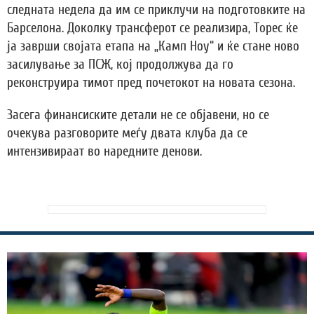
следната недела да им се приклучи на подготовките на
Барселона. Доколку трансферот се реализира, Торес ќе
ја заврши својата етапа на „Камп Ноу“ и ќе стане ново
засилување за ПСЖ, кој продолжува да го
реконструира тимот пред почетокот на новата сезона.
Засега финансиските детали не се објавени, но се
очекува разговорите меѓу двата клуба да се
интензивираат во наредните денови.