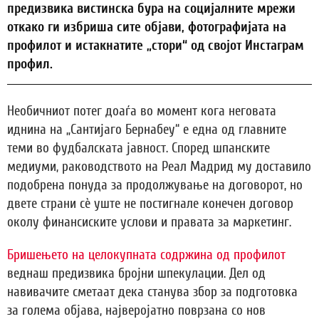
предизвика вистинска бура на социјалните мрежи
откако ги избриша сите објави, фотографијата на
профилот и истакнатите „стори“ од својот Инстаграм
профил.
Необичниот потег доаѓа во момент кога неговата
иднина на „Сантијаго Бернабеу“ е една од главните
теми во фудбалската јавност. Според шпанските
медиуми, раководството на Реал Мадрид му доставило
подобрена понуда за продолжување на договорот, но
двете страни сè уште не постигнале конечен договор
околу финансиските услови и правата за маркетинг.
Бришењето на целокупната содржина од профилот
веднаш предизвика бројни шпекулации. Дел од
навивачите сметаат дека станува збор за подготовка
за голема објава, најверојатно поврзана со нов