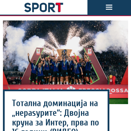
Тотална доминација на
„нераѕурите“: Двојна
круна за Интер, прва по