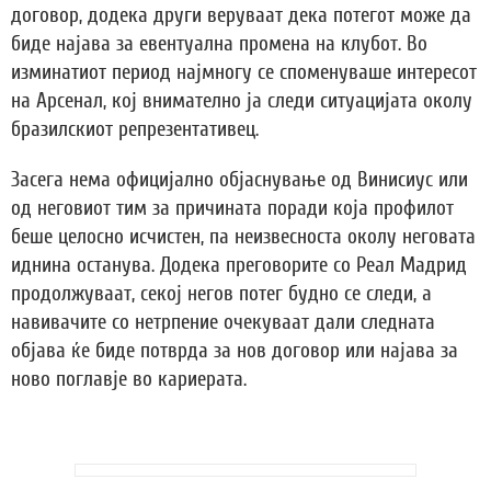
договор, додека други веруваат дека потегот може да
биде најава за евентуална промена на клубот. Во
изминатиот период најмногу се споменуваше интересот
на Арсенал, кој внимателно ја следи ситуацијата околу
бразилскиот репрезентативец.
Засега нема официјално објаснување од Винисиус или
од неговиот тим за причината поради која профилот
беше целосно исчистен, па неизвесноста околу неговата
иднина останува. Додека преговорите со Реал Мадрид
продолжуваат, секој негов потег будно се следи, а
навивачите со нетрпение очекуваат дали следната
објава ќе биде потврда за нов договор или најава за
ново поглавје во кариерата.