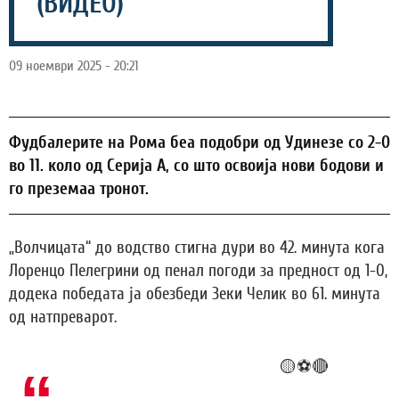
(ВИДЕО)
09 ноември 2025 - 20:21
Фудбалерите на Рома беа подобри од Удинезе со 2-0
во 11. коло од Серија А, со што освоија нови бодови и
го преземаа тронот.
„Волчицата“ до водство стигна дури во 42. минута кога
Лоренцо Пелегрини од пенал погоди за предност од 1-0,
додека победата ја обезбеди Зеки Челик во 61. минута
од натпреварот.
🔴⚽️🟡