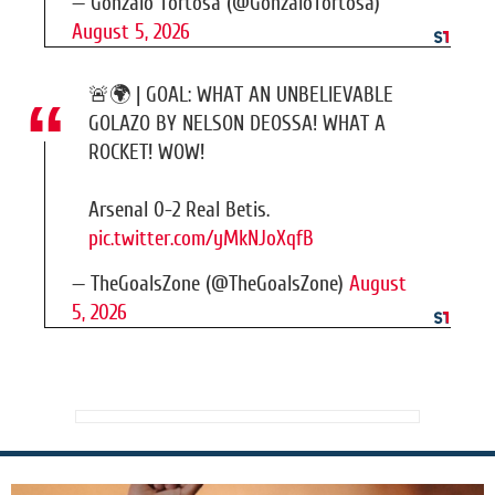
— Gonzalo Tortosa (@GonzaloTortosa)
August 5, 2026
🚨🌍 | GOAL: WHAT AN UNBELIEVABLE
GOLAZO BY NELSON DEOSSA! WHAT A
ROCKET! WOW!
Arsenal 0-2 Real Betis.
pic.twitter.com/yMkNJoXqfB
— TheGoalsZone (@TheGoalsZone)
August
5, 2026