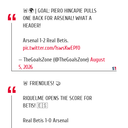
🚨🌍 | GOAL: PIERO HINCAPIE PULLS
ONE BACK FOR ARSENAL! WHAT A
HEADER!
Arsenal 1-2 Real Betis.
pic.twitter.com/1swsKwEPf0
— TheGoalsZone (@TheGoalsZone)
August
5, 2026
🚨 FRIENDLIES! 🤝
RIQUELME OPENS THE SCORE FOR
BETIS! 🇪🇸
Real Betis 1-0 Arsenal