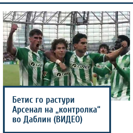
Бетис го растури
Арсенал на „контролка“
во Даблин (ВИДЕО)