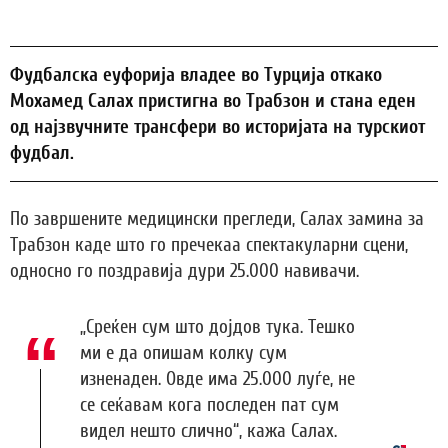
Фудбалска еуфорија владее во Турција откако
Мохамед Салах пристигна во Трабзон и стана еден
од најзвучните трансфери во историјата на турскиот
фудбал.
По завршените медицински прегледи, Салах замина за
Трабзон каде што го пречекаа спектакуларни сцени,
односно го поздравија дури 25.000 навивачи.
„Среќен сум што дојдов тука. Тешко
ми е да опишам колку сум
изненаден. Овде има 25.000 луѓе, не
се сеќавам кога последен пат сум
видел нешто слично“, кажа Салах.