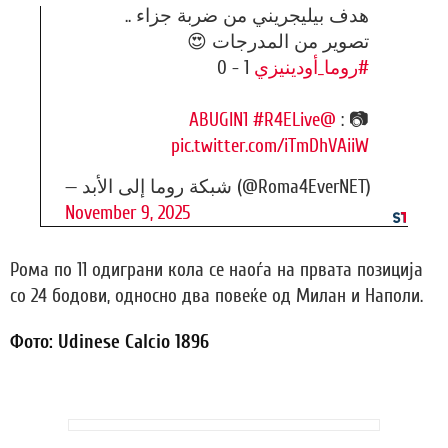
هدف بيليجريني من ضربة جزاء ..
تصوير من المدرجات 😍
1 - 0
#روما_أودينيزي
#R4ELive
@ABUGIN1
📷 :
pic.twitter.com/iTmDhVAiiW
— شبكة روما إلى الأبد (@Roma4EverNET)
November 9, 2025
Рома по 11 одиграни кола се наоѓа на првата позиција
со 24 бодови, односно два повеќе од Милан и Наполи.
Фото: Udinese Calcio 1896