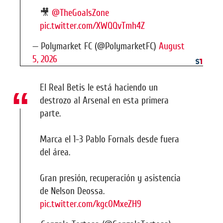
🎥
@TheGoalsZone
pic.twitter.com/XWQQvTmh4Z
— Polymarket FC (@PolymarketFC)
August
5, 2026
El Real Betis le está haciendo un
destrozo al Arsenal en esta primera
parte.
Marca el 1-3 Pablo Fornals desde fuera
del área.
Gran presión, recuperación y asistencia
de Nelson Deossa.
pic.twitter.com/kgc0MxeZH9