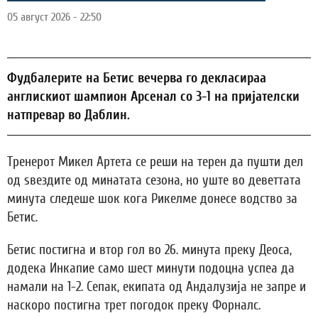
05 август 2026 - 22:50
Фудбалерите на Бетис вечерва го декласираа
англискиот шампион Арсенал со 3-1 на пријателски
натпревар во Даблин.
Тренерот Микел Артета се реши на терен да пушти дел
од ѕвездите од минатата сезона, но уште во деветтата
минута следеше шок кога Рикелме донесе водство за
Бетис.
Бетис постигна и втор гол во 26. минута преку Деоса,
додека Инкапие само шест минути подоцна успеа да
намали на 1-2. Сепак, екипата од Андалузија не запре и
наскоро постигна трет погодок преку Форналс.