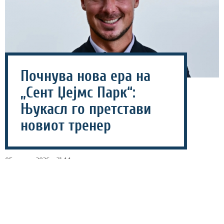
Почнува нова ера на
„Сент Џејмс Парк“:
Њукасл го претстави
новиот тренер
05 август 2026 - 21:44
Премиерлигашот Њукасл вечерва го промовира
наследникот на Еди Хау, а тоа е германскиот тренер