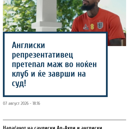
Англиски
репрезентативец
претепал маж во ноќен
клуб и ќе заврши на
суд!
07 август 2026 - 18:16
Напаѓачот на саудиски Ал-Ахли и англиски