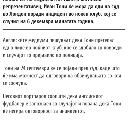
репрезентативец, Иван Тони ќе мора да оди на суд
во Лондон поради инцидент во ноќен клуб, кој се
случил на 6 декември минатата година.
Англиските медиуми пишуваат дека Тони претепал
едно лице во ноќниот клуб, кое се здобило со повреди
и случајот го пријавило во полиција.
Тони на 24 септември ќе се појави пред суд, каде што
ќе има можност да одговори на обвинувањата со кои
се соочува.
Неговиот портпарол соопшти дека англискиот
фудбалер е запознаен со случајот и порача дека Тони
ќе негира одговорност за инцидентот.