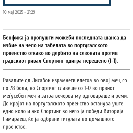
10 мај 2025 - 21:29
Бенфика ја пропушти можеби последната шанса да
избие на чело на табелата во португалското
првенство откако во дербито на сезоната против
градскиот ривал Спортинг одигра нерешено (1-1).
Ривалите од Лисабон израмнети влегоа во овој меч, со
по 78 бода, но Спортинг славеше со 1-0 во првиот
меѓусебен меч и затоа вечерва му одговараше и реми.
До крајот на португалското првенство останува уште
едно коло и ако Спортинг во него ја победи Виторија
Гимараеш, ќе ја одбрани титулата во домашното
првенство.