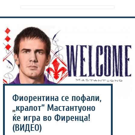
Фиорентина се пофали,
„кралот“ Мастантуоно
ќе игра во Фиренца!
(ВИДЕО)