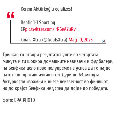
Kerem Aktürkoğlu eqıalizes!
Benfic 1-1 Sporting
CP
pic.twitter.com/IrR6eA7uRv
— Goals Xtra (@GoalsXtra)
May 10, 2025
Тринкао го отвори резултатот уште во четвртата
минута и ги шокира домашните навивачи и фудбалери,
па Бенфика цело прво полувреме не успеа да го најде
патот кон противничкиот гол. Дури во 63. минута
Актуркоглу израмни и внесе неизвесност во финишот,
но до крајот Бенфика не успеа да дојде до победата.
фото: EPA PHOTO