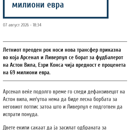
милиони евра
07 август 2026 - 18:34
Летниот преоден рок носи нова трансфер приказна
во која Арсенал и Ливерпул се борат за фудбалерот
на Астон Вила, Езри Конса чија вредност е проценета
на 69 милиони евра.
Арсенал веќе подолго време го следи дефанзивецот на
Астон вила, меѓутоа нема да биде лесна борбата за
неговиот потпис затоа што и Ливерпул е подготвен да
испрати понуда.
Двете екипи сакаат да ја засилат одбраната за