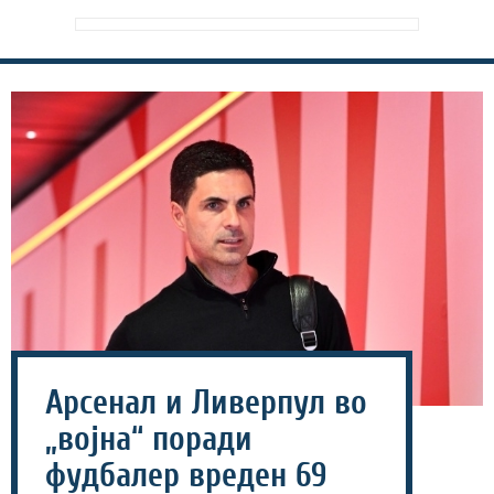
Арсенал и Ливерпул во
„војна“ поради
фудбалер вреден 69