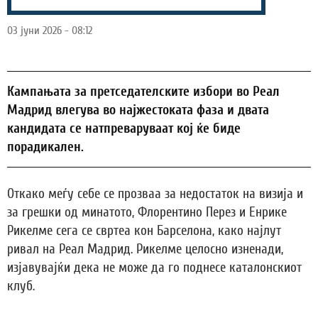
03 јуни 2026 - 08:12
Кампањата за претседателските избори во Реал
Мадрид влегува во најжестоката фаза и двата
кандидата се натпреваруваат кој ќе биде
порадикален.
Откако меѓу себе се прозваа за недостаток на визија и
за грешки од минатото, Флорентино Перез и Енрике
Рикелме сега се свртеа кон Барселона, како најлут
ривал на Реал Мадрид. Рикелме целосно изненади,
изјавувајќи дека не може да го поднесе каталонскиот
клуб.