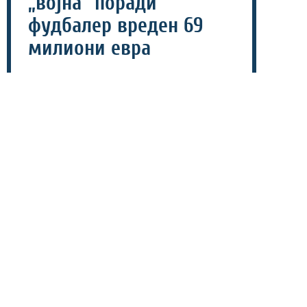
„војна“ поради
фудбалер вреден 69
милиони евра
07 август 2026 - 18:34
Летниот преоден рок носи нова трансфер приказна
во која Арсенал и Ливерпул се борат за фудбалерот
на Астон Вила, Езри Конса чија вредност е проценета
на 69 милиони евра.
Арсенал веќе подолго време го следи дефанзивецот на
Астон вила, меѓутоа нема да биде лесна борбата за
неговиот потпис затоа што и Ливерпул е подготвен да