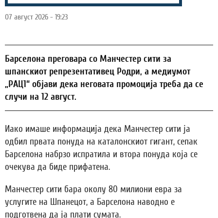
07 август 2026 - 19:23
Барселона преговара со Манчестер сити за
шпанскиот репрезентативец Родри, а медиумот
„РАЦ1“ објави дека неговата промоција треба да се
случи на 12 август.
Иако имаше информација дека Манчестер сити ја
одбил првата понуда на каталонскиот гигант, сепак
Барселона набрзо испратила и втора понуда која се
очекува да биде прифатена.
Манчестер сити бара околу 80 милиони евра за
услугите на Шпанецот, а Барселона наводно е
подготвена да ја плати сумата.