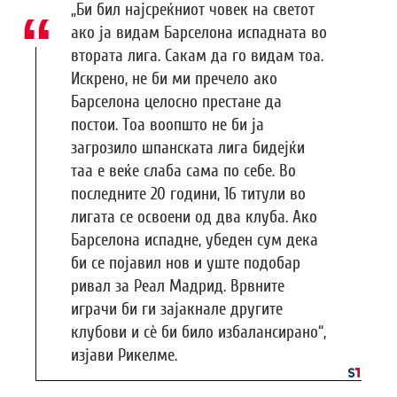
„Би бил најсреќниот човек на светот
ако ја видам Барселона испадната во
втората лига. Сакам да го видам тоа.
Искрено, не би ми пречело ако
Барселона целосно престане да
постои. Тоа воопшто не би ја
загрозило шпанската лига бидејќи
таа е веќе слаба сама по себе. Во
последните 20 години, 16 титули во
лигата се освоени од два клуба. Ако
Барселона испадне, убеден сум дека
би се појавил нов и уште подобар
ривал за Реал Мадрид. Врвните
играчи би ги зајакнале другите
клубови и сè би било избалансирано“,
изјави Рикелме.