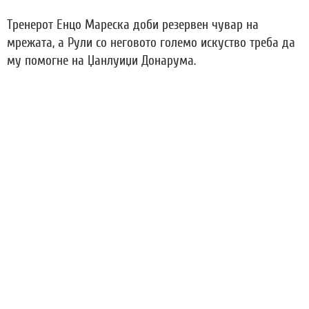
Тренерот Енцо Мареска доби резервен чувар на
мрежата, а Рули со неговото големо искуство треба да
му помогне на Џанлуиџи Донарума.