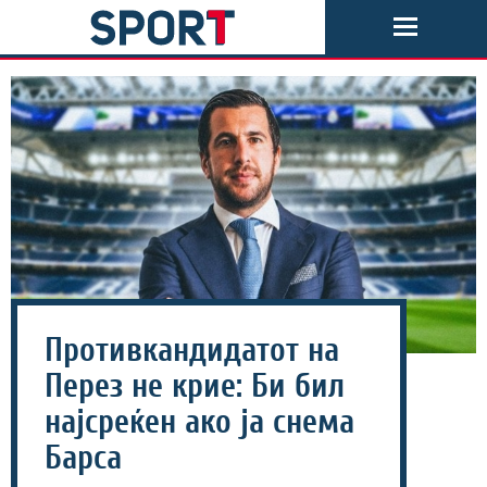
Противкандидатот на
Перез не крие: Би бил
најсреќен ако ја снема
Барса