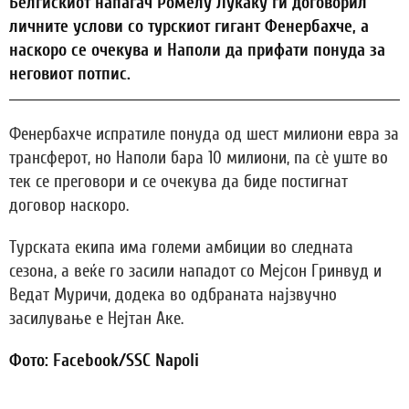
Белгискиот напаѓач Ромелу Лукаку ги договорил
личните услови со турскиот гигант Фенербахче, а
наскоро се очекува и Наполи да прифати понуда за
неговиот потпис.
Фенербахче испратиле понуда од шест милиони евра за
трансферот, но Наполи бара 10 милиони, па сè уште во
тек се преговори и се очекува да биде постигнат
договор наскоро.
Турската екипа има големи амбиции во следната
сезона, а веќе го засили нападот со Мејсон Гринвуд и
Ведат Муричи, додека во одбраната најзвучно
засилување е Нејтан Аке.
Фото: Facebook/SSC Napoli