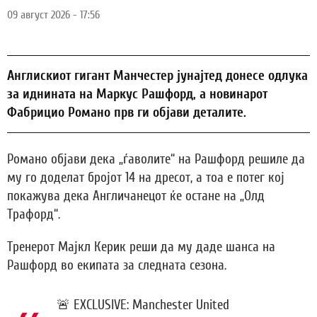
09 август 2026 - 17:56
Англискиот гигант Манчестер јунајтед донесе одлука
за иднината на Маркус Рашфорд, а новинарот
Фабрицио Романо прв ги објави деталите.
Романо објави дека „ѓаволите“ на Рашфорд решиле да
му го доделат бројот 14 на дресот, а тоа е потег кој
покажува дека Англичанецот ќе остане на „Олд
Трафорд“.
Тренерот Мајкл Керик реши да му даде шанса на
Рашфорд во екипата за следната сезона.
🚨 EXCLUSIVE: Manchester United