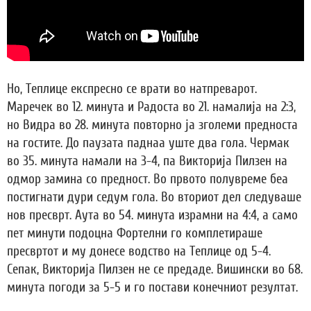
Но, Теплице експресно се врати во натпреварот.
Маречек во 12. минута и Радоста во 21. намалија на 2:3,
но Видра во 28. минута повторно ја зголеми предноста
на гостите. До паузата паднаа уште два гола. Чермак
во 35. минута намали на 3-4, па Викторија Пилзен на
одмор замина со предност. Во првото полувреме беа
постигнати дури седум гола. Во вториот дел следуваше
нов пресврт. Аута во 54. минута израмни на 4:4, а само
пет минути подоцна Фортелни го комплетираше
пресвртот и му донесе водство на Теплице од 5-4.
Сепак, Викторија Пилзен не се предаде. Вишински во 68.
минута погоди за 5-5 и го постави конечниот резултат.