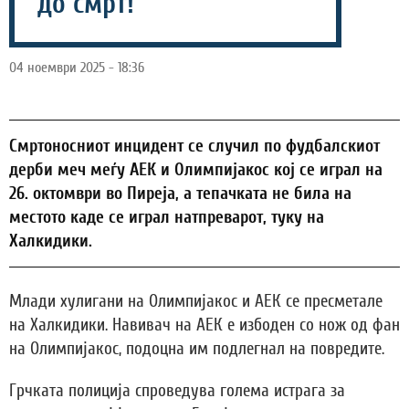
до смрт!
04 ноември 2025 - 18:36
Смртоносниот инцидент се случил по фудбалскиот
дерби меч меѓу АЕК и Олимпијакос кој се играл на
26. октомври во Пиреја, а тепачката не била на
местото каде се играл натпреварот, туку на
Халкидики.
Млади хулигани на Олимпијакос и АЕК се пресметале
на Халкидики. Навивач на АЕК е избоден со нож од фан
на Олимпијакос, подоцна им подлегнал на повредите.
Грчката полиција спроведува голема истрага за