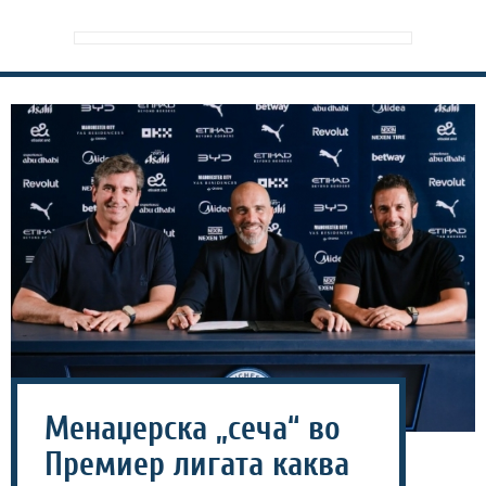
Менаџерска „сеча“ во
Премиер лигата каква