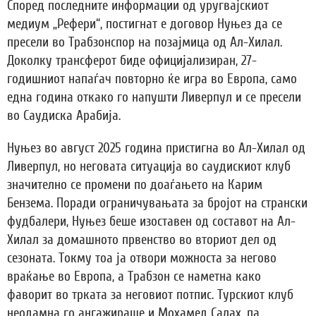
Според последните информации од уругвајскиот
медиум „Рефери“, постигнат е договор Нуњез да се
пресели во Трабзонспор на позајмица од Ал-Хилал.
Доколку трансферот биде официјализиран, 27-
годишниот напаѓач повторно ќе игра во Европа, само
една година откако го напушти Ливерпул и се пресели
во Саудиска Арабија.
Нуњез во август 2025 година пристигна во Ал-Хилал од
Ливерпул, но неговата ситуација во саудискиот клуб
значително се промени по доаѓањето на Карим
Бензема. Поради ограничувањата за бројот на странски
фудбалери, Нуњез беше изоставен од составот на Ал-
Хилал за домашното првенство во вториот дел од
сезоната. Токму тоа ја отвори можноста за негово
враќање во Европа, а Трабзон се наметна како
фаворит во трката за неговиот потпис. Турскиот клуб
неодамна го ангажираше и Мохамед Салах, па