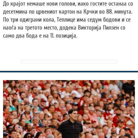
До крајот немаше нови голови, иако гостите останаа со
десетмина по црвениот картон на Крчки во 88. минута.
По три одиграни кола, Теплице има седум бодови и се
наоѓа на третото место, додека Викторија Пилзен со
само два бода е на 11. позиција.