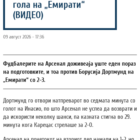
гола на „Емирати“
(ВИДЕО)
09 август 2026 - 17:36
Фудбалерите на Арсенал доживеаја уште еден пораз
на подготовките, и тоа против Борусија Дортмунд на
„Емирати“ со 2-3.
Дортмунд го отвори натпреварот во седмата минута со
голот на Инасио, по што Арсенал не успеа да возврати и
да искористи неколку шанси, па казната стигна во 29.
минута кога Карецас стрелаше за 2-0.
Арсенал на почетокот на вториот дел намали на 1-2, но