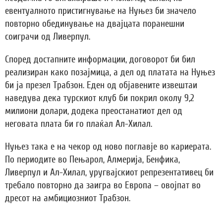
евентуалното пристигнување на Нуњез би значело
повторно обединување на двајцата поранешни
соиграчи од Ливерпул.
Според достапните информации, договорот би бил
реализиран како позајмица, а дел од платата на Нуњез
би ја презел Трабзон. Еден од објавените извештаи
наведува дека турскиот клуб би покрил околу 9,2
милиони долари, додека преостанатиот дел од
неговата плата би го плаќал Ал-Хилал.
Нуњез така е на чекор од ново поглавје во кариерата.
По периодите во Пењарол, Алмерија, Бенфика,
Ливерпул и Ал-Хилал, уругвајскиот репрезентативец би
требало повторно да заигра во Европа – овојпат во
дресот на амбициозниот Трабзон.