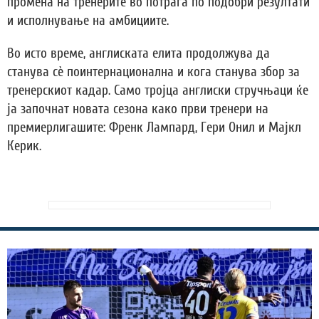
промена на тренерите во потрага по подобри резултати
и исполнување на амбициите.
Во исто време, англиската елита продолжува да
станува сè поинтернационална и кога станува збор за
тренерскиот кадар. Само тројца англиски стручњаци ќе
ја започнат новата сезона како први тренери на
премиерлигашите: Френк Лампард, Гери Онил и Мајкл
Керик.