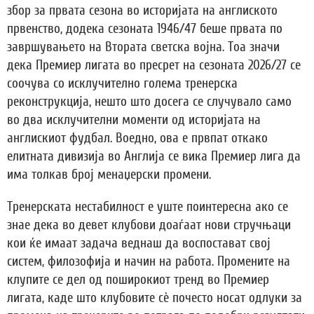
збор за првата сезона во историјата на англиското
првенство, додека сезоната 1946/47 беше првата по
завршувањето на Втората светска војна. Тоа значи
дека Премиер лигата во пресрет на сезоната 2026/27 се
соочува со исклучително голема тренерска
реконструкција, нешто што досега се случувало само
во два исклучителни моменти од историјата на
англискиот фудбал. Воедно, ова е првпат откако
елитната дивизија во Англија се вика Премиер лига да
има толкав број менаџерски промени.
Тренерската нестабилност е уште поинтересна ако се
знае дека во девет клубови доаѓаат нови стручњаци
кои ќе имаат задача веднаш да воспостават свој
систем, филозофија и начин на работа. Промените на
клупите се дел од поширокиот тренд во Премиер
лигата, каде што клубовите сè почесто носат одлуки за