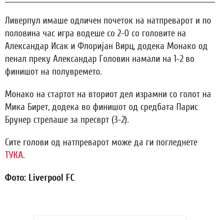
Ливерпул имаше одличен почеток на натпреварот и по
половина час игра водеше со 2-0 со головите на
Александар Исак и Флоријан Вирц, додека Монако од
пенал преку Александар Головин намали на 1-2 во
финишот на полувремето.
Монако на стартот на вториот дел израмни со голот на
Мика Бирет, додека во финишот од средбата Парис
Брунер стрелаше за пресврт (3-2).
Сите голови од натпреварот може да ги погледнете
ТУКА
.
Фото: Liverpool FC