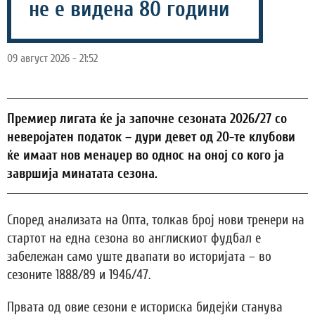
не е видена 80 години
09 август 2026 - 21:52
Премиер лигата ќе ја започне сезоната 2026/27 со
неверојатен податок – дури девет од 20-те клубови
ќе имаат нов менаџер во однос на оној со кого ја
завршија минатата сезона.
Според анализата на Опта, толкав број нови тренери на
стартот на една сезона во англискиот фудбал е
забележан само уште двапати во историјата – во
сезоните 1888/89 и 1946/47.
Првата од овие сезони е историска бидејќи станува