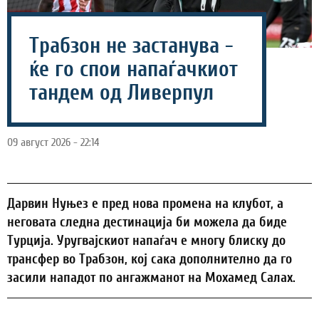
Трабзон не застанува -
ќе го спои напаѓачкиот
тандем од Ливерпул
09 август 2026 - 22:14
Дарвин Нуњез е пред нова промена на клубот, а
неговата следна дестинација би можела да биде
Турција. Уругвајскиот напаѓач е многу блиску до
трансфер во Трабзон, кој сака дополнително да го
засили нападот по ангажманот на Мохамед Салах.