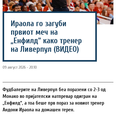
Ираола го загуби
првиот меч на
„Енфилд“ како тренер
на Ливерпул (ВИДЕО)
09 август 2026 - 20:10
Фудбалерите на Ливерпул беа поразени со 2-3 од
Монако во пријателски натпревар одигран на
„Енфилд“, а тоа беше прв пораз за новиот тренер
Андони Ираола на домашен терен.