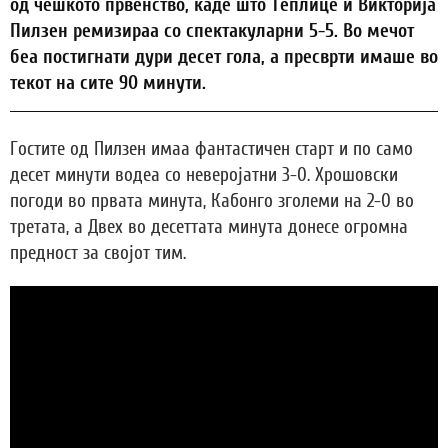
од чешкото првенство, каде што Теплице и Викторија
Пилзен ремизираа со спектакуларни 5-5. Во мечот
беа постигнати дури десет гола, а пресврти имаше во
текот на сите 90 минути.
Гостите од Пилзен имаа фантастичен старт и по само
десет минути водеа со неверојатни 3-0. Хрошовски
погоди во првата минута, Кабонго зголеми на 2-0 во
третата, а Двех во десеттата минута донесе огромна
предност за својот тим.