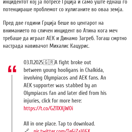
инцидентот кој ја потресе Грција и само уште еднаш го
потенцираше проблемот со хулиганите во оваа земја.
Пред две години Грција беше во центарот на
вниманието по сличен инцидент во Атина кога меч
требаше да играат АЕК и Динамо Загреб. Тогаш смртно
настрада навивачот Михалис Кацурис.
03.11.2025🇬🇷A fight broke out
between young hooligans in Chalkida,
involving Olympiacos and AEK fans. An
AEK supporter was stabbed by an
Olympiacos fan and later died from his
injuries, click for more here:
https://t.co/GZl1XXjW0i
All in one place. Tap to download.
🔗…
pic.twitter.com/Te6jZaVj6X