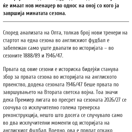
ќе имаат нов менаџер во однос на оној со кого ја
завршија минатата сезона.
Според анализата на Опта, толкав број нови тренери на
стартот на една сезона во англискиот фудбал е
забележан само уште двапати во историјата – во
сезоните 1888/89 и 1946/47.
Првата од овие сезони е историска бидејќи станува
збор за првата сезона во историјата на англиското
првенство, додека сезоната 1946/47 беше првата по
завршувањето на Втората светска војна. Тоа значи
дека Премиер лигата во пресрет на сезоната 2026/27 се
соочува со исклучително голема тренерска
реконструкција, нешто што досега се случувало само
во два исклучителни моменти од историјата на
англискиот фудбал. Воедно, ова е првпат откако