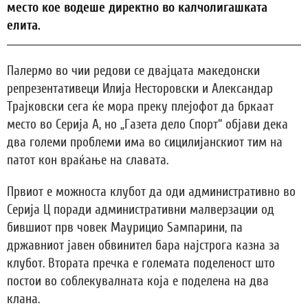
место кое водеше директно во калчолигашката
елита.
Палермо во чии редови се двајцата македонски
репрезентативеци Илија Несторовски и Александар
Трајковски сега ќе мора преку плејофот да бркаат
место во Серија А, но „Газета дело Спорт“ објави дека
два големи проблеми има во сицилијанскиот тим на
патот кон враќање на славата.
Првиот е можноста клубот да оди административно во
Серија Ц поради административни малверзации од
бившиот прв човек Маурицио Ѕампарини, па
државниот јавен обвинител бара најстрога казна за
клубот. Втората пречка е големата поделеност што
постои во соблекувалната која е поделена на два
клана.