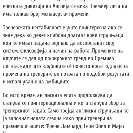
елитната дивизија во Англија се вика Премиер лига да
има толкав број менаџерски промени.
Тренерската нестабилност е уште поинтересна ако се
знае дека во девет клубови доаѓаат нови стручњаци
кои ќе имаат задача веднаш да воспостават свој
систем, филозофија и начин на работа. Промените на
клупите се дел од поширокиот тренд во Премиер
лигата, каде што клубовите сè почесто носат одлуки за
промена на тренерите во потрага по подобри резултати
и исполнување на амбициите.
Во исто време, англиската елита продолжува да
станува сè поинтернационална и кога станува збор за
тренерскиот кадар. Само тројца англиски стручњаци ќе
ја започнат новата сезона како први тренери на
премиерлигашите: Френк Лампард, Гери Онил и Мајкл