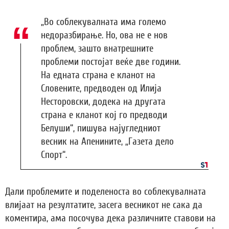
„Во соблекувалната има големо
недоразбирање. Но, ова не е нов
проблем, зашто внатрешните
проблеми постојат веќе две години.
На едната страна е кланот на
Словените, предводен од Илија
Несторовски, додека на другата
страна е кланот кој го предводи
Белуши“, пишува најугледниот
весник на Апенините, „Газета дело
Спорт“.
Дали проблемите и поделеноста во соблекувалната
влијаат на резултатите, засега весникот не сака да
коментира, ама посочува дека различните ставови на