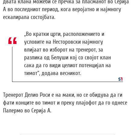
двата клана можеби се пречка за пласманот во Серија
А во последниот период, кога веројатно и најмногу
ескалирала состојбата.
„Во кратки црти, расположението и
условите на Несторовски најмногу
влијаат во изборот на тренерот, за
разлика од Белуши кој со својот клан
сака да го види целиот потенцијал на
тимот“, додава весникот.
Тренерот Делио Роси е на маки, но се обидува да ги
фати конците во тимот и преку плајофот да го однесе
Палермо во Серија А.