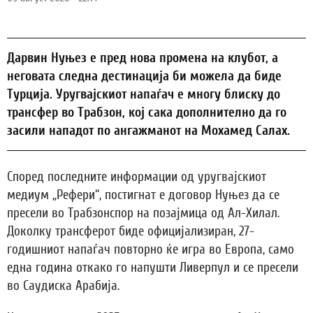
Дарвин Нуњез е пред нова промена на клубот, а
неговата следна дестинација би можела да биде
Турција. Уругвајскиот напаѓач е многу блиску до
трансфер во Трабзон, кој сака дополнително да го
засили нападот по ангажманот на Мохамед Салах.
Според последните информации од уругвајскиот
медиум „Рефери“, постигнат е договор Нуњез да се
пресели во Трабзонспор на позајмица од Ал-Хилал.
Доколку трансферот биде официјализиран, 27-
годишниот напаѓач повторно ќе игра во Европа, само
една година откако го напушти Ливерпул и се пресели
во Саудиска Арабија.