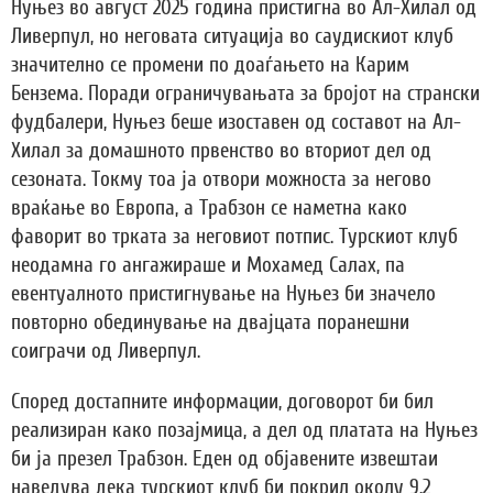
Нуњез во август 2025 година пристигна во Ал-Хилал од
Ливерпул, но неговата ситуација во саудискиот клуб
значително се промени по доаѓањето на Карим
Бензема. Поради ограничувањата за бројот на странски
фудбалери, Нуњез беше изоставен од составот на Ал-
Хилал за домашното првенство во вториот дел од
сезоната. Токму тоа ја отвори можноста за негово
враќање во Европа, а Трабзон се наметна како
фаворит во трката за неговиот потпис. Турскиот клуб
неодамна го ангажираше и Мохамед Салах, па
евентуалното пристигнување на Нуњез би значело
повторно обединување на двајцата поранешни
соиграчи од Ливерпул.
Според достапните информации, договорот би бил
реализиран како позајмица, а дел од платата на Нуњез
би ја презел Трабзон. Еден од објавените извештаи
наведува дека турскиот клуб би покрил околу 9,2