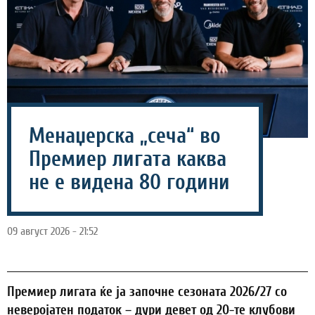
Менаџерска „сеча“ во
Премиер лигата каква
не е видена 80 години
09 август 2026 - 21:52
Премиер лигата ќе ја започне сезоната 2026/27 со
неверојатен податок – дури девет од 20-те клубови