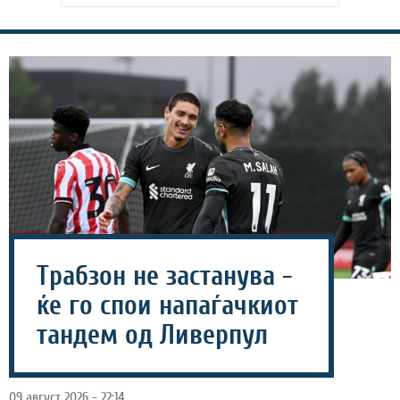
Трабзон не застанува -
ќе го спои напаѓачкиот
тандем од Ливерпул
09 август 2026 - 22:14