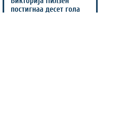
Викторија Пилзен
постигнаа десет гола
(ВИДЕО)
09 август 2026 - 21:24
Неверојатен натпревар беше одигран во третото коло
од чешкото првенство, каде што Теплице и Викторија
Пилзен ремизираа со спектакуларни 5-5. Во мечот
беа постигнати дури десет гола, а пресврти имаше во
текот на сите 90 минути.
Гостите од Пилзен имаа фантастичен старт и по само
десет минути водеа со неверојатни 3-0. Хрошовски
погоди во првата минута, Кабонго зголеми на 2-0 во