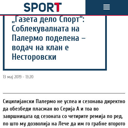
„Газета дело Спорт“:
Соблекувалната на
Палермо поделена –
водач на клан е
Несторовски
13 мај 2019 - 13:20
Сицилијански Палермо не успеа и сезонава директно
да обезбеди пласман во Серија А и тоа во
завршницата од сезоната со четирите ремија по ред,
по што му дозволија на Лече да им го грабне второто