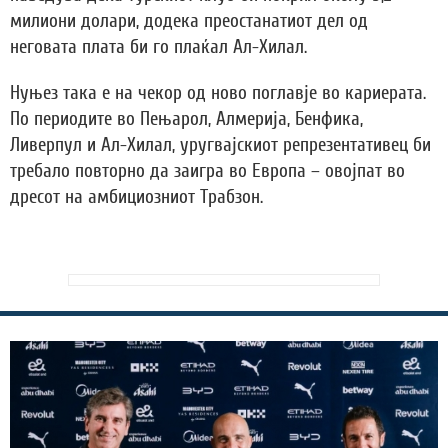
милиони долари, додека преостанатиот дел од
неговата плата би го плаќал Ал-Хилал.
Нуњез така е на чекор од ново поглавје во кариерата.
По периодите во Пењарол, Алмерија, Бенфика,
Ливерпул и Ал-Хилал, уругвајскиот репрезентативец би
требало повторно да заигра во Европа – овојпат во
дресот на амбициозниот Трабзон.