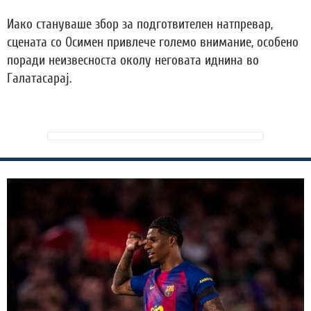
Иако стануваше збор за подготвителен натпревар,
сцената со Осимен привлече големо внимание, особено
поради неизвесноста околу неговата иднина во
Галатасарај.