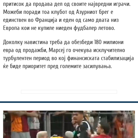
притисок да продава дел од своите највредни играчи.
Можеби поради тоа клубот од Азурниот брег е
единствен во Франција и еден од само двата низ
Европа кои не купиле ниеден фудбалер летово.
Доколку навистина треба да обезбеди 180 милиони
евра од продажби, Марсеј го очекува исклучително
турбулентен период во кој финансиската стабилизација
ќе биде приоритет пред големите засилувања.