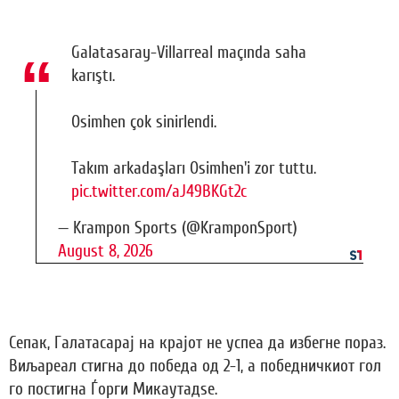
Galatasaray-Villarreal maçında saha
karıştı.
Osimhen çok sinirlendi.
Takım arkadaşları Osimhen'i zor tuttu.
pic.twitter.com/aJ49BKGt2c
— Krampon Sports (@KramponSport)
August 8, 2026
Сепак, Галатасарај на крајот не успеа да избегне пораз.
Виљареал стигна до победа од 2-1, а победничкиот гол
го постигна Ѓорги Микаутадѕе.