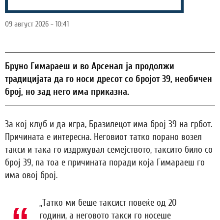
09 август 2026 - 10:41
Бруно Гимараеш и во Арсенал ја продолжи
традицијата да го носи дресот со бројот 39, необичен
број, но зад него има приказна.
За кој клуб и да игра, Бразилецот има број 39 на грбот.
Причината е интересна. Неговиот татко порано возел
такси и така го издржувал семејството, таксито било со
број 39, па тоа е причината поради која Гимараеш го
има овој број.
„Татко ми беше таксист повеќе од 20
години, а неговото такси го носеше