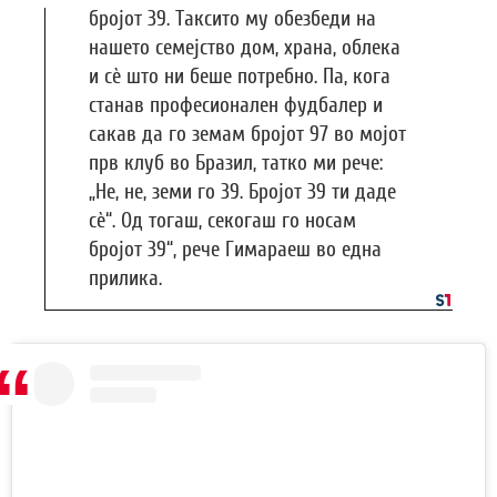
бројот 39. Таксито му обезбеди на
нашето семејство дом, храна, облека
и сè што ни беше потребно. Па, кога
станав професионален фудбалер и
сакав да го земам бројот 97 во мојот
прв клуб во Бразил, татко ми рече:
„Не, не, земи го 39. Бројот 39 ти даде
сè“. Од тогаш, секогаш го носам
бројот 39“, рече Гимараеш во една
прилика.