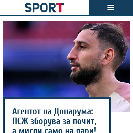
Агентот на Донарума:
ПСЖ зборува за почит,
а мисли само на пари!