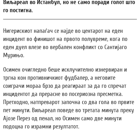
Виљареал во Истанбул, но не само поради голот што
го постигна.
Нигерискиот напаѓач се најде во центарот на еден
инцидент во финишот на првото полувреме, кога по
еден дуел влезе во вербален конфликт со Сантијаго
Мурињо.
Осимен очигледно беше исклучително изнервиран и
тргна кон противничкиот фудбалер, а неговите
соиграчи мораа брзо да реагираат за да го спречат
инцидентот да прерасне во посериозна пресметка.
Претходно, натпреварот започна со два гола во првите
пет минути. Виљареал поведе во третата минута преку
Ајозе Перез од пенал, но Осимен само две минути
подоцна го израмни резултатот.