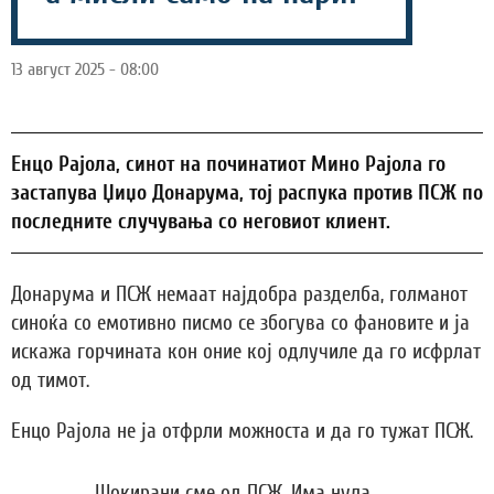
13 август 2025 - 08:00
Енцо Рајола, синот на починатиот Мино Рајола го
застапува Џиџо Донарума, тој распука против ПСЖ по
последните случувања со неговиот клиент.
Донарума и ПСЖ немаат најдобра разделба, голманот
синоќа со емотивно писмо се збогува со фановите и ја
искажа горчината кон оние кој одлучиле да го исфрлат
од тимот.
Енцо Рајола не ја отфрли можноста и да го тужат ПСЖ.
„Шокирани сме од ПСЖ. Има нула