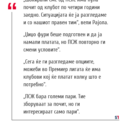
почит од клубот по четири години
заедно. Ситуацијата ќе ја разгледаме
и со нашиот правен тим“, вели Рајола.
„Џиџо фури беше подготвен и да ја
намали платата, но ПСЖ повторно ги
смени условите“.
„Сега ќе ги разгледаме опциите,
можеби во Премиер лигата ќе има
клубови кој ќе платат колку што е
потребно“.
„ПСЖ бара големи пари. Тие
зборуваат за почит, но ги
интересираат само пари“.