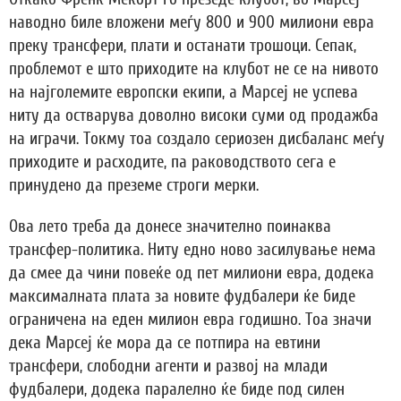
наводно биле вложени меѓу 800 и 900 милиони евра
преку трансфери, плати и останати трошоци. Сепак,
проблемот е што приходите на клубот не се на нивото
на најголемите европски екипи, а Марсеј не успева
ниту да остварува доволно високи суми од продажба
на играчи. Токму тоа создало сериозен дисбаланс меѓу
приходите и расходите, па раководството сега е
принудено да преземе строги мерки.
Ова лето треба да донесе значително поинаква
трансфер-политика. Ниту едно ново засилување нема
да смее да чини повеќе од пет милиони евра, додека
максималната плата за новите фудбалери ќе биде
ограничена на еден милион евра годишно. Тоа значи
дека Марсеј ќе мора да се потпира на евтини
трансфери, слободни агенти и развој на млади
фудбалери, додека паралелно ќе биде под силен