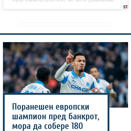
A post shared by 𝐋𝐈𝐕𝐄 HERE WE GO 🚨 (@liveherewego)
Поранешен европски
шампион пред банкрот,
мора да собере 180