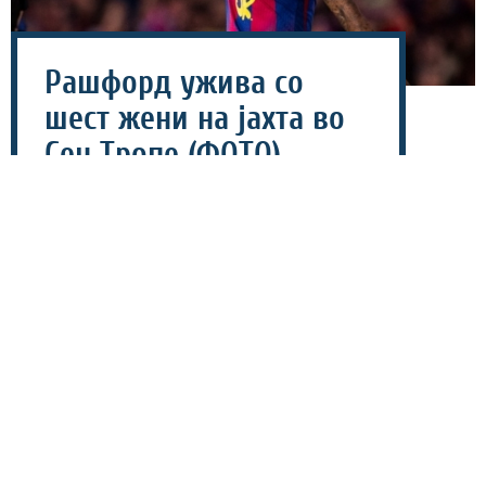
Рашфорд ужива со
шест жени на јахта во
Сен Тропе (ФОТО)
09 август 2026 - 07:11
Маркус Рашфорд привлече големо внимание во
јавноста со фотографии од одморот во Сен Тропе,
каде што напаѓачот на Манчестер јунајтед е
забележан со шест жени на јахта.
Фудбалерот користи пауза за одмор од напорната