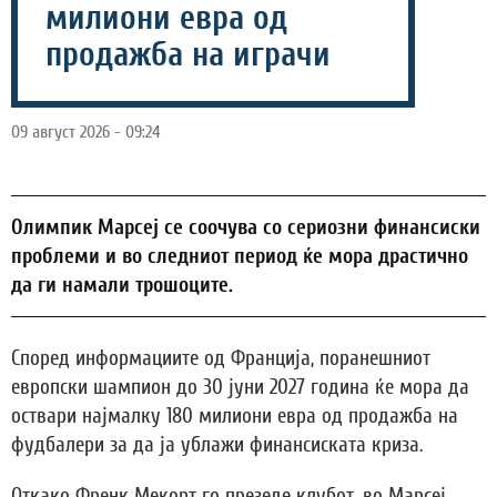
милиони евра од
продажба на играчи
09 август 2026 - 09:24
Олимпик Марсеј се соочува со сериозни финансиски
проблеми и во следниот период ќе мора драстично
да ги намали трошоците.
Според информациите од Франција, поранешниот
европски шампион до 30 јуни 2027 година ќе мора да
оствари најмалку 180 милиони евра од продажба на
фудбалери за да ја ублажи финансиската криза.
Откако Френк Мекорт го презеде клубот, во Марсеј