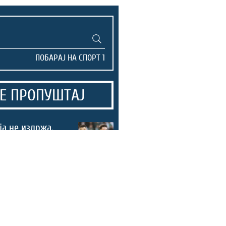
Е ПРОПУШТАЈ
а не издржа,
ол во 90.
за пораз во
г! (ВИДЕО)
нските надежи
со убедлива
на Европското
во