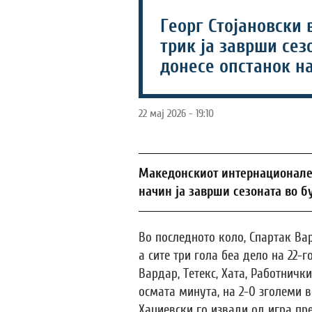
Георг Стојановски в
трик ја заврши сез
донесе опстанок н
22 мај 2026 - 19:10
Македонскиот интернационалец
начин ја заврши сезоната во б
Во последното коло, Спартак Ва
а сите три гола беа дело на 22
Вардар, Тетекс, Хата, Работничк
осмата минута, на 2-0 зголеми во
Хаџиевски го извади од игра пре