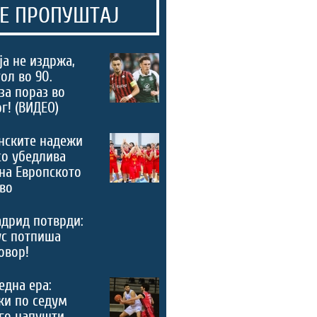
Е ПРОПУШТАЈ
а не издржа,
ол во 90.
за пораз во
г! (ВИДЕО)
нските надежи
со убедлива
на Европското
во
дрид потврди:
ус потпиша
овор!
 една ера:
ки по седум
го напушти