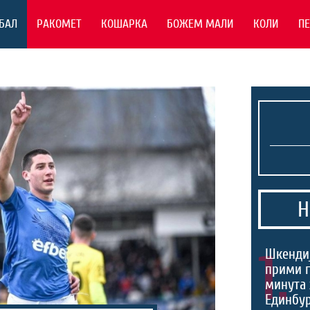
БАЛ
РАКОМЕТ
КОШАРКА
БОЖЕМ МАЛИ
КОЛИ
П
Н
1.
Шкендиј
прими г
минута 
Единбур