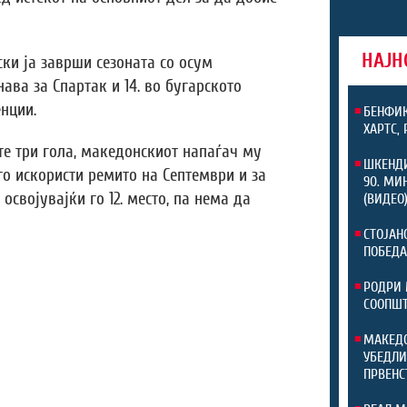
НАЈН
ски ја заврши сезоната со осум
нава за Спартак и 14. во бугарското
енции.
БЕНФИК
ХАРТС,
те три гола, македонскиот напаѓач му
ШКЕНДИ
го искористи ремито на Септември и за
90. МИ
освојувајќи го 12. место, па нема да
(ВИДЕО
СТОЈАН
ПОБЕДА
РОДРИ 
СООПШТ
МАКЕДО
УБЕДЛИ
ПРВЕНС