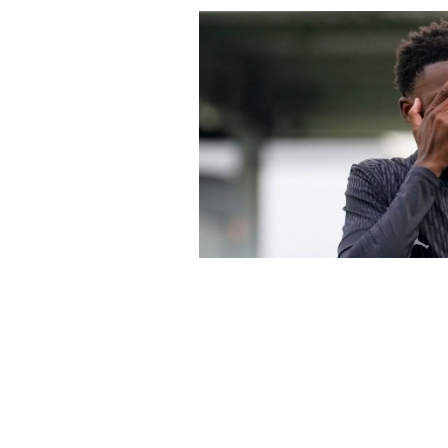
Динамо Загреб се
ангажира голем та
„врза“ на пет годи