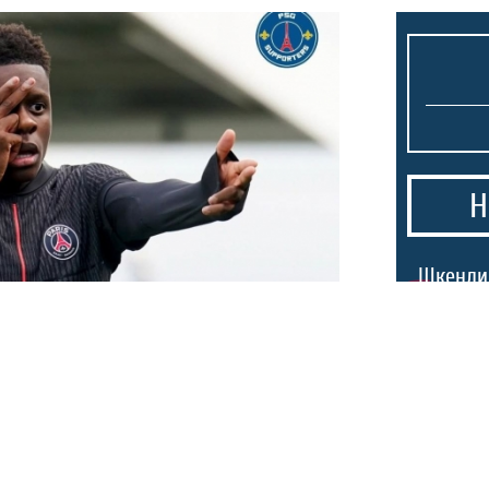
Н
1.
Шкендиј
прими г
минута 
Единбур
2.
Македо
нзационално
тргнаа 
лент на ПСЖ – го
победа 
првенст
ни!