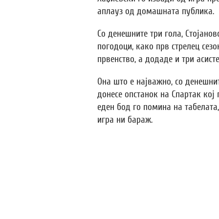
аплауз од домашната публика.
Со денешните три гола, Стојанов
погодоци, како прв стрелец сезо
првенство, а додаде и три асист
Она што е најважно, со денешни
донесе опстанок на Спартак кој 
еден бод го помина на табелата, 
игра ни бараж.