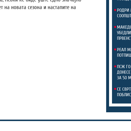
т на новата сезона и настапите на
РОДРИ 
СООПШТ
МАКЕДО
УБЕДЛИ
ПРВЕНС
РЕАЛ М
ПОТПИШ
ПСЖ ГО
ДОНЕСЕ
ЗА 50 
СЕ СВР
ПОБЛИС