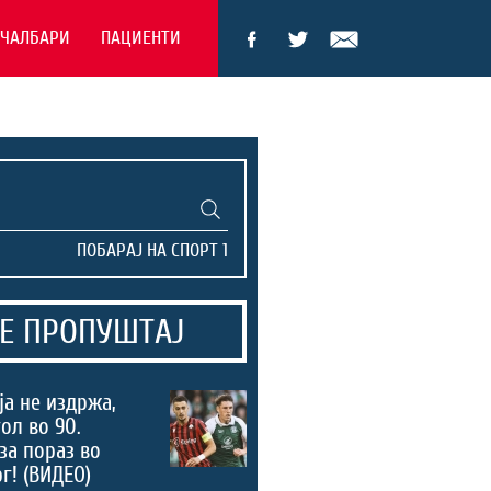
ЕЧАЛБАРИ
ПАЦИЕНТИ
Е ПРОПУШТАЈ
а не издржа,
ол во 90.
за пораз во
г! (ВИДЕО)