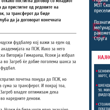
 откако постигна договор со младиот
МЗТ Ско
а да пристигне од редовите на
пресели
к, за трансферот да биде
луба да ја договорат конечната
5.
Познати
меѓуна
ракомет
Струга
нцуски фудбалер кој важи за еден од
 академијата на ПСЖ. Иако за него
ка Виторија Гимараеш, Нсоки ја избрал
НАЈН
а во Загреб ќе добие поголема шанса за
 фудбал.
БЕНФИК
ХАРТС,
спратил почетна понуда до ПСЖ, но
 сума за трансферот. И покрај тоа,
ШКЕНДИ
90. МИ
 Загреб владее оптимизам дека
(ВИДЕО
во наредните денови.
СТОЈАН
ПОБЕДА
а, Нсоки ќе биде уште едно значајно