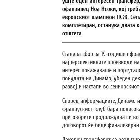
уште еден интересен трансфер,
офанзивец Ноа Нсоки, кој треб
европскиот шампион ПСЖ. Сепа
комплетиран, останува двата к
отштета.
Станува збор за 19-годишен фра
најперспективните производи на
интерес покажуваше и португалс
понудата на Динамо, убеден дек
развој и настапи во сениорскиот
Според информациите, Динамо и
францускиот клуб бара повисока
преговорите продолжуваат и во
договорот ќе биде финализиран 
Доколку трансферот се реализир