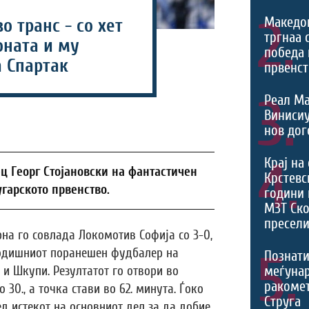
2.
Македо
о транс - со хет
тргнаа 
оната и му
победа 
а Спартак
првенст
3.
Реал Ма
Виниси
нов дог
4.
Крај на
 Георг Стојановски на фантастичен
Крстевс
угарското првенство.
години 
МЗТ Ско
пресели
рна го совлада Локомотив Софија со 3-0,
-годишниот поранешен фудбалер на
5.
Познати
меѓуна
и и Шкупи. Резултатот го отвори во
ракомет
 30., а точка стави во 62. минута. Ѓоко
Струга
д истекот на основниот дел за да добие