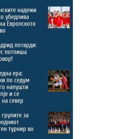
нските надежи
со убедлива
на Европското
во
дрид потврди:
ус потпиша
овор!
 една ера:
ки по седум
го напушти
пје и се
 на север
 групите за
родниот
ен турнир во