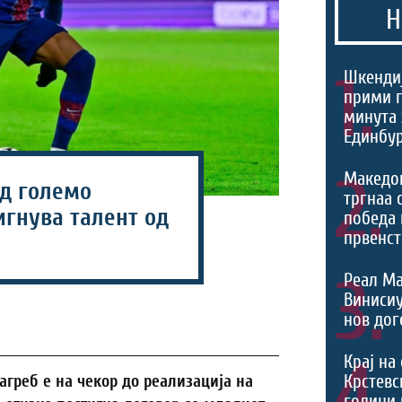
Н
1.
Шкендиј
прими г
минута 
Единбур
2.
Македо
д големо
тргнаа 
игнува талент од
победа 
првенст
3.
Реал Ма
Виниси
нов дог
4.
Крај на
Крстевс
греб е на чекор до реализација на
години 