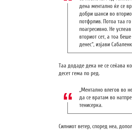
дена ментално ќе се вр
добри шанси во вториот
потфрлив. Потоа таа го
поагресивно. Не успеа
вториот сет, а тоа беш
денес“, изјави Сабаленк
Таа додаде дека не се сеќава ко
десет гема по ред.
„Ментално влегов во н
да се вратам во натпре
тенисерка.
Силниот ветер, според неа, допо