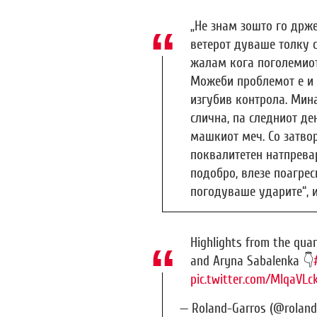
„Не знам зошто го држ
ветерот дуваше толку 
жалам кога поголемиот
Можеби проблемот е и 
изгубив контрола. Мин
слична, па следниот де
машкиот меч. Со затво
поквалитетен натпревар
подобро, влезе поагрес
погодуваше ударите“, 
Highlights from the qua
and Aryna Sabalenka 👇
pic.twitter.com/MIqaVLck
— Roland-Garros (@roland