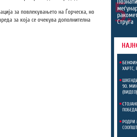
5.
Познати
меѓуна
ација за повлекувањето на Ѓорческа, но
ракомет
вреда за која се очекува дополнителна
Струга
НАЈН
БЕНФИК
ХАРТС,
ШКЕНДИ
90. МИ
(ВИДЕО
СТОЈАН
ПОБЕДА
РОДРИ 
СООПШТ