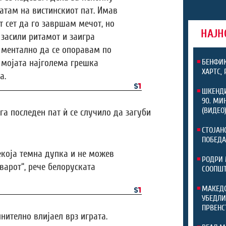
атам на вистинскиот пат. Имав
 сет да го завршам мечот, но
НАЈН
 засили ритамот и заигра
в ментално да се опоравам по
е мојата најголема грешка
БЕНФИК
ХАРТС,
а.
ШКЕНДИ
90. МИ
(ВИДЕО
га последен пат ѝ се случило да загуби
СТОЈАН
ПОБЕДА
екоја темна дупка и не можев
РОДРИ 
варот“, рече белоруската
СООПШТ
МАКЕДО
УБЕДЛИ
ПРВЕНС
лнително влијаел врз играта.