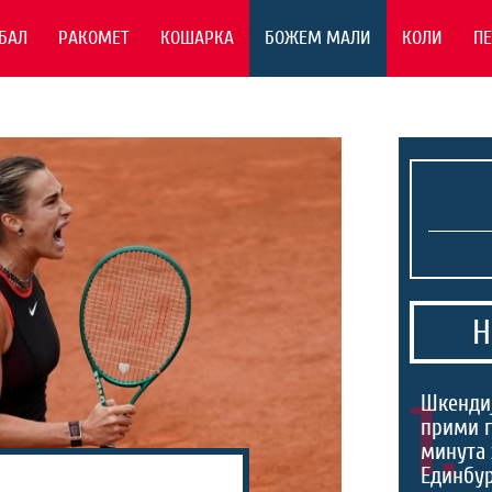
БАЛ
РАКОМЕТ
КОШАРКА
БОЖЕМ МАЛИ
КОЛИ
П
Н
1.
Шкендиј
прими г
минута 
Единбур