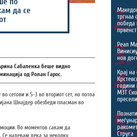
ше по
2.
кам да се
Македо
тргнаа 
от
победа 
првенст
3.
Реал Ма
Виниси
нов дог
 Арина Сабаленка беше видно
4.
Крај на
минација од Ролан Гарос.
Крстевс
години 
МЗТ Ско
во сетови и 5-3 во вториот сет, но потоа
пресели
 Дијана Шнајдер обезбеди пласман во
5.
Познати
меѓуна
ракомет
моции. Во моментов сакам да
Струга
. Се надевам дека за неколку