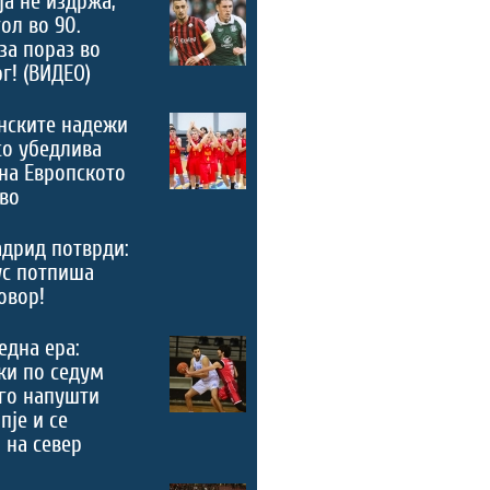
а не издржа,
ол во 90.
за пораз во
г! (ВИДЕО)
нските надежи
со убедлива
на Европското
во
дрид потврди:
ус потпиша
овор!
 една ера:
ки по седум
го напушти
пје и се
 на север