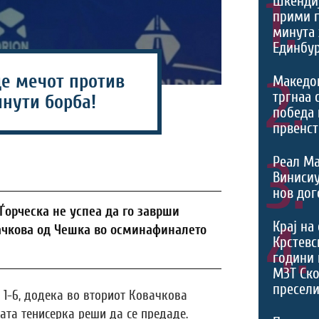
1.
Шкендиј
прими г
минута 
Единбур
де мечот против
2.
Македо
тргнаа 
инути борба!
победа 
првенст
3.
Реал Ма
Виниси
нов дог
Ѓорческа не успеа да го заврши
4.
Крај на
ачкова од Чешка во осминафиналето
Крстевс
години 
МЗТ Ско
пресели
о 1-6, додека во вториот Ковачкова
ата тенисерка реши да се предаде.