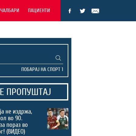
ЕЧАЛБАРИ
ПАЦИЕНТИ
Е ПРОПУШТАЈ
а не издржа,
ол во 90.
за пораз во
г! (ВИДЕО)