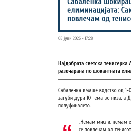
Сабаленка шокира
елиминацијата: Са
повлечам од тенис
03 јуни 2026 - 17:28
Најдобрата светска тенисерка
разочарана по шокантната ели
Сабаленка имаше водство од 1-0 
загуби дури 10 гема во низа, а
полуфиналето.
„Немам мисли, немам е
се повлечам од тенисот