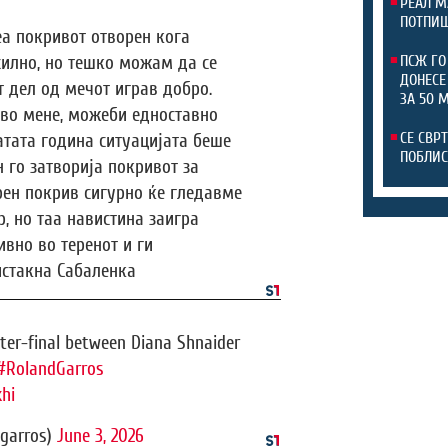
РЕАЛ М
ПОТПИШ
еа покривот отворен кога
силно, но тешко можам да се
ПСЖ ГО
ДОНЕСЕ
 дел од мечот играв добро.
ЗА 50 
во мене, можеби едноставно
СЕ СВР
атата година ситуацијата беше
ПОБЛИС
н го затворија покривот за
рен покрив сигурно ќе гледавме
, но таа навистина заигра
ивно во теренот и ги
истакна Сабаленка
rter-final between Diana Shnaider
#RolandGarros
hi
garros)
June 3, 2026