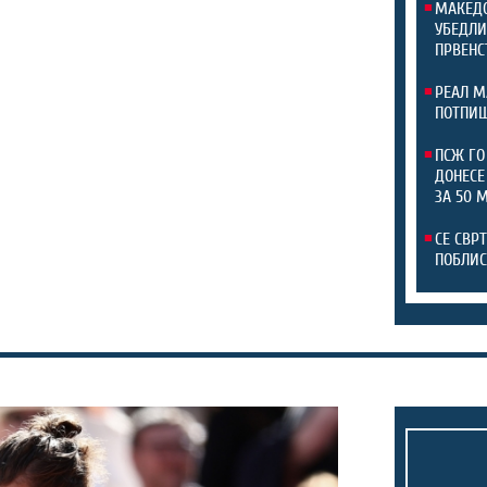
МАКЕДО
УБЕДЛИ
ПРВЕНС
РЕАЛ М
ПОТПИШ
ПСЖ ГО
ДОНЕСЕ
ЗА 50 
СЕ СВР
ПОБЛИС