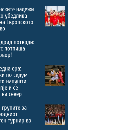
нските надежи
со убедлива
на Европското
во
дрид потврди:
ус потпиша
овор!
 една ера:
ки по седум
го напушти
пје и се
 на север
 групите за
родниот
ен турнир во