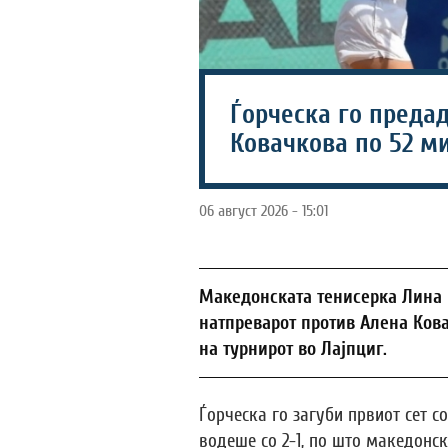
Ѓорческа го преда
Ковачкова по 52 м
06 август 2026 - 15:01
Македонската тенисерка Лина 
натпреварот против Алена Ков
на турнирот во Лајпциг.
Ѓорческа го загуби првиот сет с
водеше со 2-1, по што македонск