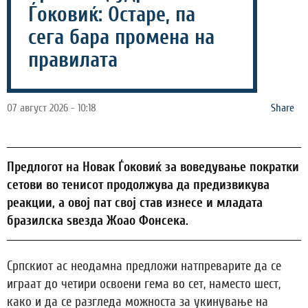
Ѓоковиќ: Остаре, па
сега бара промена на
правилата
07 август 2026 - 10:18
Share
Предлогот на Новак Ѓоковиќ за воведување пократки
сетови во тенисот продолжува да предизвикува
реакции, а овој пат свој став изнесе и младата
бразилска ѕвезда Жоао Фонсека.
Српскиот ас неодамна предложи натпреварите да се
играат до четири освоени гема во сет, наместо шест,
како и да се разгледа можноста за укинување на