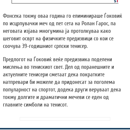
Фонсека токму оваа година го елиминираше Ѓоковиќ
по исцрпувачки меч од пет сета на Ролан Гарос, па
неговата изјава многумина ја протолкуваа како
шеговит осврт на физичките предизвици со кои се
соочува 39-годишниот српски тенисер.
Предлогот на Ѓоковиќ веќе предизвика поделени
мислења во тенискиот свет. Дел од поранешните и
актуелните тенисери сметаат дека пократките
натпревари би можеле да придонесат за поголема
популарност на спортот, додека други веруваат дека
токму долгите и драматични мечеви се еден од
главните симболи на тенисот.