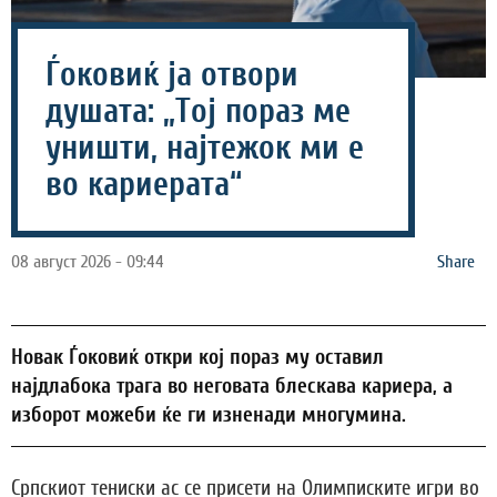
Ѓоковиќ ја отвори
душата: „Тој пораз ме
уништи, најтежок ми е
во кариерата“
08 август 2026 - 09:44
Share
Новак Ѓоковиќ откри кој пораз му оставил
најдлабока трага во неговата блескава кариера, а
изборот можеби ќе ги изненади многумина.
Српскиот тениски ас се присети на Олимписките игри во