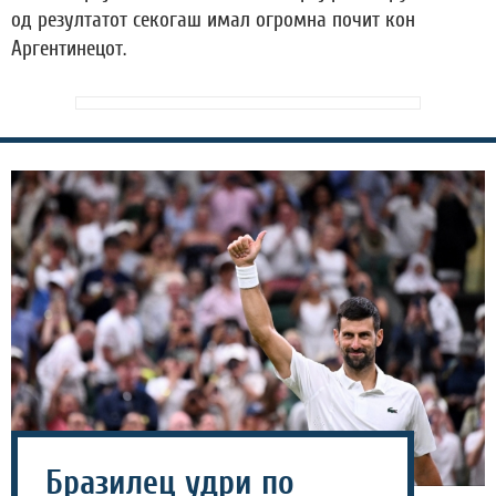
од резултатот секогаш имал огромна почит кон
Аргентинецот.
Бразилец удри по