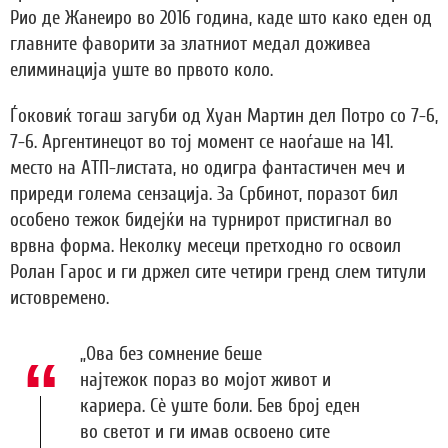
Рио де Жанеиро во 2016 година, каде што како еден од
главните фаворити за златниот медал доживеа
елиминација уште во првото коло.
Ѓоковиќ тогаш загуби од Хуан Мартин дел Потро со 7-6,
7-6. Аргентинецот во тој момент се наоѓаше на 141.
место на АТП-листата, но одигра фантастичен меч и
приреди голема сензација. За Србинот, поразот бил
особено тежок бидејќи на турнирот пристигнал во
врвна форма. Неколку месеци претходно го освоил
Ролан Гарос и ги држел сите четири гренд слем титули
истовремено.
„Ова без сомнение беше
најтежок пораз во мојот живот и
кариера. Сè уште боли. Бев број еден
во светот и ги имав освоено сите