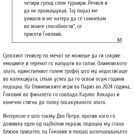
четири гренд слем турнири. Речиси и
да не промашував. Тој пораз ме
уништи и ме натера да се сомневам
во моите способности“, се
присети Ѓоковиќ.
Српскиот тенисер по мечот не можеше да ги сокрие
емоциите и теренот го напушти во солзи. Олимпиското
злато, единствениот голем трофеј што му недостигаше
во колекцијата, сепак успеа да го освои осум години
подоцна. На Олимписките игри во Париз во 2024 година,
Ѓоковиќ во финалето го совлада Карлос Алкараз и
конечно стигна до толку посакуваното злато.
Интересно е што токму Дел Потро, против кого го
доживеа еден од најболни порази, подоцна му стана
близок пријател, па Ѓоковиќ и покрај разочарувањето