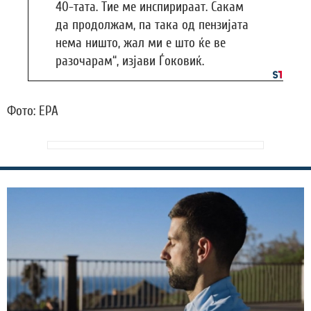
40-тата. Тие ме инспирираат. Сакам
да продолжам, па така од пензијата
нема ништо, жал ми е што ќе ве
разочарам“, изјави Ѓоковиќ.
Фото: EPA