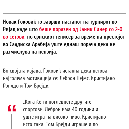
Новак Ѓоковиќ го заврши настапот на турнирот во
Ријад каде што
беше поразен од Јаник Синер со 2-0
во сетови
, но српскиот тенисер за време на престојот
во Саудиска Арабија уште еднаш порача дека не
размислува на пензија.
Во својата изјава, Ѓоковиќ истакна дека негова
најголема мотивација се: Леброн Џејмс, Кристијано
Ронлдо и Том Брејди.
„Кога ќе ги погледнете другите
спортови, Леброн има 40 години и
уште игра на високо ниво, Кристијано
исто така. Том Брејди играше и по