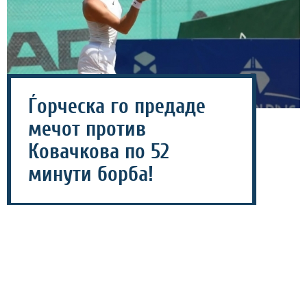
Ѓорческа го предаде
мечот против
Ковачкова по 52
минути борба!
06 август 2026 - 15:01
Share
Македонската тенисерка Лина Ѓорческа не успеа да
го заврши натпреварот против Алена Ковачкова од