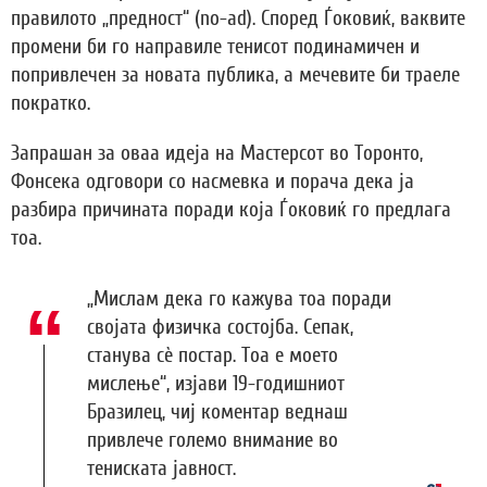
правилото „предност“ (no-ad). Според Ѓоковиќ, ваквите
промени би го направиле тенисот подинамичен и
попривлечен за новата публика, а мечевите би траеле
пократко.
Запрашан за оваа идеја на Мастерсот во Торонто,
Фонсека одговори со насмевка и порача дека ја
разбира причината поради која Ѓоковиќ го предлага
тоа.
„Мислам дека го кажува тоа поради
својата физичка состојба. Сепак,
станува сè постар. Тоа е моето
мислење“, изјави 19-годишниот
Бразилец, чиј коментар веднаш
привлече големо внимание во
тениската јавност.