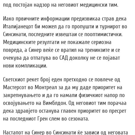
под постојан надзор на неговиот медицински тим.
Иако првичните информации предизвикаа страв дека
Италијанецот би можел да го пропушти и турнирот во
Синсинати, последните извештаи се пооптимистички.
Медицинските резултати не покажале сериозна
повреда, а Синер веќе се вратил на тренинзите и се
очекува да отпатува во САД доколку не се појават
нови компликации.
Светскиот рекет број еден претходно се повлече од
Мастерсот во Монтреал за да му даде приоритет на
закрепнувањето и да го намали физичкиот напор по
освојувањето на Вимблдон. Од неговиот тим порачаа
дека здравјето останува главен приоритет во пресрет
на последниот Грен слем во сезоната.
Настапот на Синер во Синсинати ќе зависи од неговата