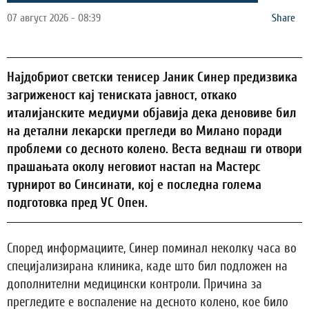
07 август 2026 - 08:39
Share
Најдобриот светски тенисер Јаник Синер предизвика
загриженост кај тениската јавност, откако
италијанските медиуми објавија дека деновиве бил
на детални лекарски прегледи во Милано поради
проблеми со десното колено. Веста веднаш ги отвори
прашањата околу неговиот настап на Мастерс
турнирот во Синсинати, кој е последна голема
подготовка пред УС Опен.
Според информациите, Синер поминал неколку часа во
специјализирана клиника, каде што бил подложен на
дополнителни медицински контроли. Причина за
прегледите е воспаление на десното колено, кое било