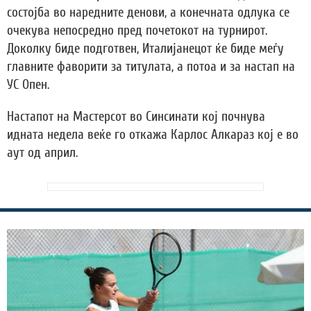
состојба во наредните денови, а конечната одлука се
очекува непосредно пред почетокот на турнирот.
Доколку биде подготвен, Италијанецот ќе биде меѓу
главните фаворити за титулата, а потоа и за настап на
УС Опен.
Настапот на Мастерсот во Синсинати кој почнува
идната недела веќе го откажа Карлос Алкараз кој е во
аут од април.