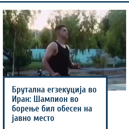
Брутална егзекуција во
Иран: Шампион во
борење бил обесен на
јавно место