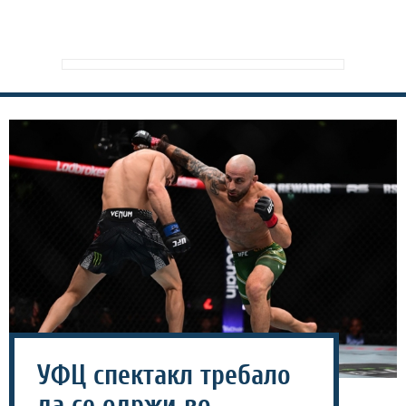
УФЦ спектакл требало
да се одржи во