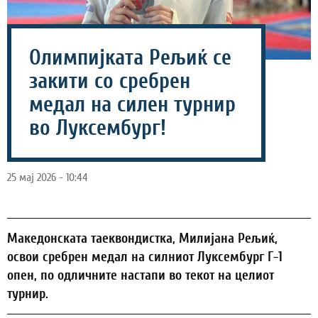
Олимпијката Рељиќ се
закити со сребрен
медал на силен турнир
во Луксембург!
25 мај 2026 - 10:44
Македонската таеквондистка, Милијана Рељиќ,
освои сребрен медал на силниот Луксембург Г-1
опен, по одличните настапи во текот на целиот
турнир.