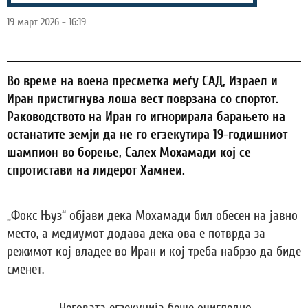
19 март 2026 - 16:19
Во време на воена пресметка меѓу САД, Израел и
Иран пристигнува лоша вест поврзана со спортот.
Раководството на Иран го игнорирала барањето на
останатите земји да не го егзекутира 19-годишниот
шампион во борење, Салех Мохамади кој се
спротистави на лидерот Хамнеи.
„Фокс Њуз“ објави дека Мохамади бил обесен на јавно
место, а медиумот додава дека ова е потврда за
режимот кој владее во Иран и кој треба набрзо да биде
сменет.
„Неговата егзекуција беше очигледно