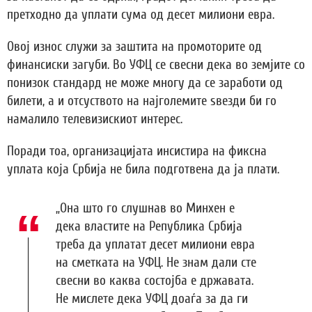
претходно да уплати сума од десет милиони евра.
Овој износ служи за заштита на промоторите од
финансиски загуби. Во УФЦ се свесни дека во земјите со
понизок стандард не може многу да се заработи од
билети, а и отсуството на најголемите ѕвезди би го
намалило телевизискиот интерес.
Поради тоа, организацијата инсистира на фиксна
уплата која Србија не била подготвена да ја плати.
„Она што го слушнав во Минхен е
дека властите на Република Србија
треба да уплатат десет милиони евра
на сметката на УФЦ. Не знам дали сте
свесни во каква состојба е државата.
Не мислете дека УФЦ доаѓа за да ги