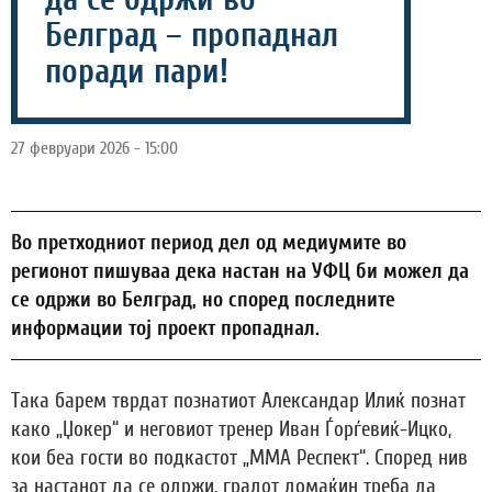
Белград – пропаднал
поради пари!
27 февруари 2026 - 15:00
Во претходниот период дел од медиумите во
регионот пишуваа дека настан на УФЦ би можел да
се одржи во Белград, но според последните
информации тој проект пропаднал.
Така барем тврдат познатиот Александар Илиќ познат
како „Џокер“ и неговиот тренер Иван Ѓорѓевиќ-Ицко,
кои беа гости во подкастот „ММА Респект“. Според нив
за настанот да се одржи, градот домаќин треба да