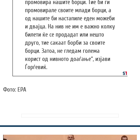
промовира нашите борци. Тие би ги
промовирале своите млади борци, а
од нашите би настапиле еден можеби
и двајца. На нив не им е важно колку
билети ќе се продадат или нешто
друго, тие сакаат борби за своите
борци. Затоа, не гледам голема
корист од нивнoто доаѓање“, изјави
Ѓорѓевиќ.
Фото: EPA