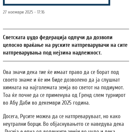
27 ноември 2025 - 17:16
Светската џудо федерација одлучи да дозволи
целосно враќање на руските натпреварувачи на сите
натпреварувања под нејзина надлежност.
Ова значи дека тие ќе имаат право да се борат под
своето знаме и ќе им биде дозволено да ја слушнат
химната на најголемата земја во светот на подиумот.
Тоа ќе почне да се применува од Гренд слем турнирот
во Абу Даби во декември 2025 година.
Досега, Русите можеа да се натпреваруваат, но како
неутрални борци. Во објаснувањето се наведува дека
„Русија е една од водечките земји во џудо и дека