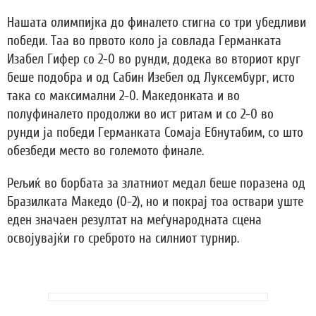
Нашата олимпијка до финалето стигна со три убедливи
победи. Таа во првото коло ја совлада Германката
Изабел Гифер со 2-0 во рунди, додека во вториот круг
беше подобра и од Сабин Изебел од Луксембург, исто
така со максимални 2-0. Македонката и во
полуфиналето продолжи во ист ритам и со 2-0 во
рунди ја победи Германката Сомаја Ебнутабим, со што
обезбеди место во големото финале.
Рељиќ во борбата за златниот медал беше поразена од
Бразилката Македо (0-2), но и покрај тоа оствари уште
еден значаен резултат на меѓународната сцена
освојувајќи го среброто на силниот турнир.