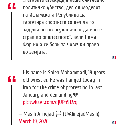
политичко убиство, дел од моделот
на Исламската Република да
таргетира спортисти со цел да го
задуши несогласувањето и да внесе
страв во општеството“, вели Нима
Фар која се бори за човечки права
во земјата.
His name is Saleh Mohammadi, 19 years
old wrestler. He was hanged today in
Iran for the crime of protesting in last
January and demanding💔
pic.twitter.com/djUPnSI2zg
— Masih Alinejad 🏳️ (@AlinejadMasih)
March 19, 2026