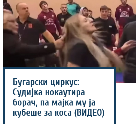
Бугарски циркус:
Судијка нокаутира
борач, па мајка му ја
кубеше за коса (ВИДЕО)
22 јануари 2026 - 11:14