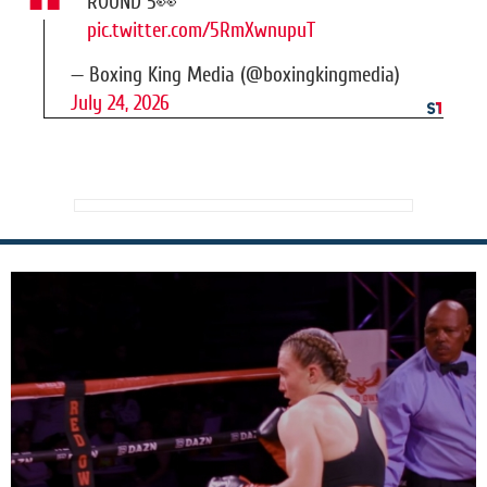
ROUND 5👀
pic.twitter.com/5RmXwnupuT
— Boxing King Media (@boxingkingmedia)
July 24, 2026