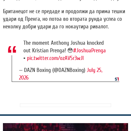
Британецот не се предаде и продолжи да прима тешки
удари од Пренга, но потоа во втората рунда успеа со
неколку добри удари да го нокаутира ривалот.
The moment Anthony Joshua knocked
out Kristian Prenga! 😳
#JoshuaPrenga
▪️
pic.twitter.com/ozAV5r3wJI
— DAZN Boxing (@DAZNBoxing)
July 25,
2026