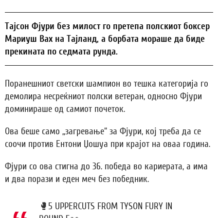
Тајсон Фјури без милост го претепа полскиот боксер
Мариуш Вах на Тајланд, а борбата мораше да биде
прекината по седмата рунда.
Поранешниот светски шампион во тешка категорија го
демолира несреќниот полски ветеран, односно Фјури
доминираше од самиот почеток.
Ова беше само „загревање“ за Фјури, кој треба да се
соочи против Ентони Џошуа при крајот на оваа година.
Фјури со ова стигна до 36. победа во кариерата, а има
и два порази и еден меч без победник.
🥊5 UPPERCUTS FROM TYSON FURY IN