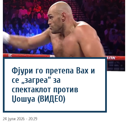
Фјури го претепа Вах и
се „загреа“ за
спектаклот против
Џошуа (ВИДЕО)
24 јули 2026 - 20:29