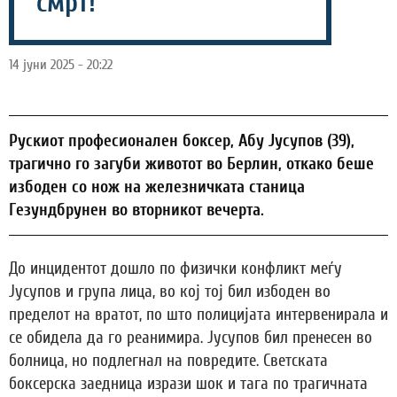
смрт!
14 јуни 2025 - 20:22
Рускиот професионален боксер, Абу Јусупов (39),
трагично го загуби животот во Берлин, откако беше
избоден со нож на железничката станица
Гезундбрунен во вторникот вечерта.
До инцидентот дошло по физички конфликт меѓу
Јусупов и група лица, во кој тој бил избоден во
пределот на вратот, по што полицијата интервенирала и
се обидела да го реанимира. Јусупов бил пренесен во
болница, но подлегнал на повредите. Светската
боксерска заедница изрази шок и тага по трагичната