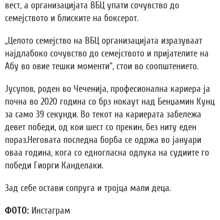
вест, а организацијата ВБЦ упати сочувство до
семејството и блиските на боксерот.
„Целото семејство на ВБЦ организацијата изразуваат
најдлабоко сочувство до семејството и пријателите на
Абу во овие тешки моменти“, стои во соопштението.
Јусупов, роден во Чеченија, професионална кариера ја
почна во 2020 година со брз нокаут над Бенџамин Кунц
за само 39 секунди. Во текот на кариерата забележа
девет победи, од кои шест со прекин, без ниту еден
пораз.Неговата последна борба се одржа во јануари
оваа година, кога со едногласна одлука на судиите го
победи Гиорги Канделаки.
Зад себе остави сопруга и тројца мали деца.
ФОТО:
Инстаграм