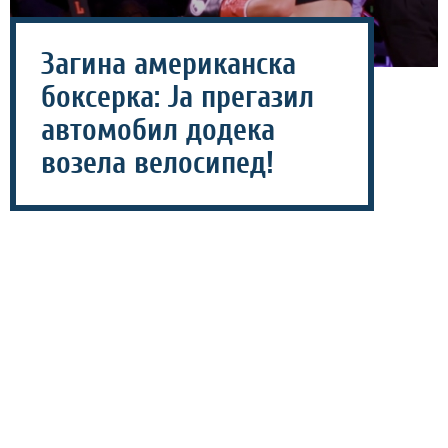
Загина американска
боксерка: Ја прегазил
автомобил додека
возела велосипед!
19 јули 2026 - 15:20
Американската боксерка Хана Рап загина на 26-
годишна возраст откако на неа налетал автомобил
додека возела велосипед во Тексас.
Рап пред еден месец го имаше најголемиот меч во