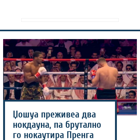
Џошуа преживеа два
нокдаунa, па брутално
го нокаутира Пренга