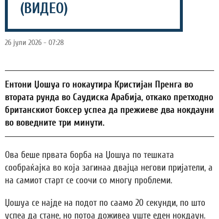
(ВИДЕО)
26 јули 2026 - 07:28
Ентони Џошуа го нокаутира Кристијан Пренга во
втората рунда во Саудиска Арабија, откако претходно
британскиот боксер успеа да прежиеве два нокдауни
во воведните три минути.
Ова беше првата борба на Џошуа по тешката
сообраќајка во која загинаа двајца негови пријатели, а
на самиот старт се соочи со многу проблеми.
Џошуа се најде на подот по саамо 20 секунди, по што
успеа да стане, но потоа доживеа уште еден нокдаун.