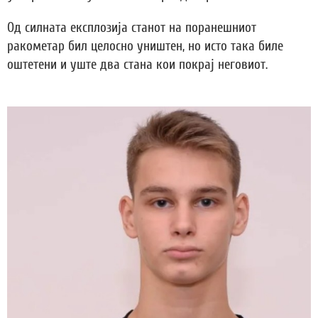
Од силната експлозија станот на поранешниот
ракометар бил целосно уништен, но исто така биле
оштетени и уште два стана кои покрај неговиот.