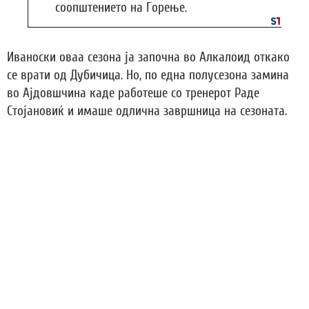
соопштението на Горење.
Иваноски оваа сезона ја започна во Алкалоид откако
се врати од Дубичица. Но, по една полусезона замина
во Ајдовшчина каде работеше со тренерот Раде
Стојановиќ и имаше одлична завршница на сезоната.