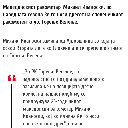
Македонскиот ракометар, Михаил Иваноски, во
наредната сезона ќе го носи дресот на словенечкиот
ракометен клуб, Горење Велење.
Михаил Иваноски замина од Ајдовшчина со која ја
освои Втората лига во Словенија и се пресели во тимот
на Горење Велење.
„Во РК Горење Велење, со
задоволство го поздравуваме новото
засилување на позицијата десно
крило, на нашиот клуб му се
придружува 23-годишниот
македонски ракометар Михаил
Иваноски, кој во иднина ќе го носи
црно-жолтиот дрес“, стои во