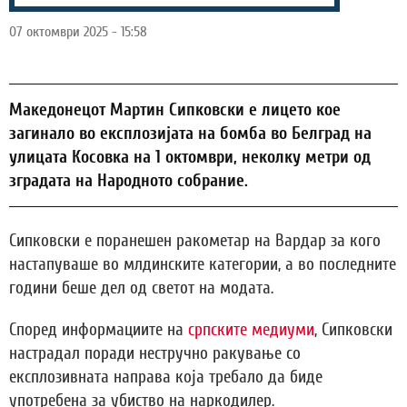
07 октомври 2025 - 15:58
Македонецот Мартин Сипковски е лицето кое
загинало во експлозијата на бомба во Белград на
улицата Косовка на 1 октомври, неколку метри од
зградата на Народното собрание.
Сипковски е поранешен ракометар на Вардар за кого
настапуваше во млдинските категории, а во последните
години беше дел од светот на модата.
Според информациите на
српските медиуми
, Сипковски
настрадал поради нестручно ракување со
експлозивната направа која требало да биде
употребена за убиство на наркодилер.