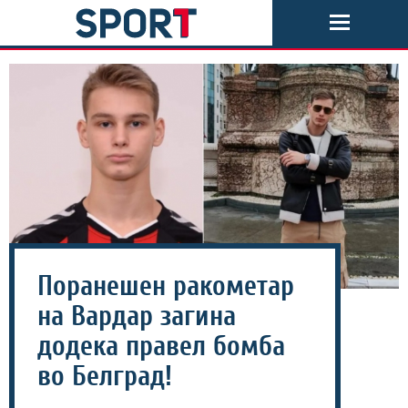
Поранешен ракометар
на Вардар загина
додека правел бомба
во Белград!