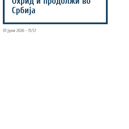
Охрид и продолжи во
Србија
01 јуни 2026 - 15:57
Досегашниот ракометар на Охрид, Дејан Кукуловски
почнува нов предизвик во кариерата и ќе го носи
дресот на Металопластија од Шабац.
Трансферот на Кукуловски српскиоит клуб го потврди
како големо засилување.
„Продолжуваме со формирање на
силен и конкурентен состав, а
ангажманот 27-годишниот бек носи