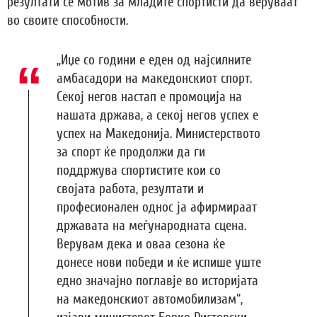
резултати се мотив за младите спортисти да веруваат
во своите способности.
„Иџе со години е еден од најсилните
амбасадори на македонскиот спорт.
Секој негов настап е промоција на
нашата држава, а секој негов успех е
успех на Македонија. Министерството
за спорт ќе продолжи да ги
поддржува спортистите кои со
својата работа, резултати и
професионален однос ја афирмираат
државата на меѓународната сцена.
Верувам дека и оваа сезона ќе
донесе нови победи и ќе испише уште
едно значајно поглавје во историјата
на македонскиот автомобилизам“,