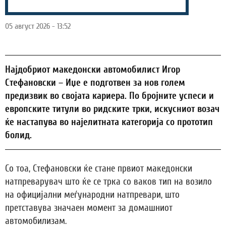
05 август 2026 - 13:52
Најдобриот македонски автомобилист Игор
Стефановски – Иџе е подготвен за нов голем
предизвик во својата кариера. По бројните успеси и
европските титули во ридските трки, искусниот возач
ќе настапува во најелитната категорија со прототип
болид.
Со тоа, Стефановски ќе стане првиот македонски
натпреварувач што ќе се трка со ваков тип на возило
на официјални меѓународни натпревари, што
претставува значаен момент за домашниот
автомобилизам.