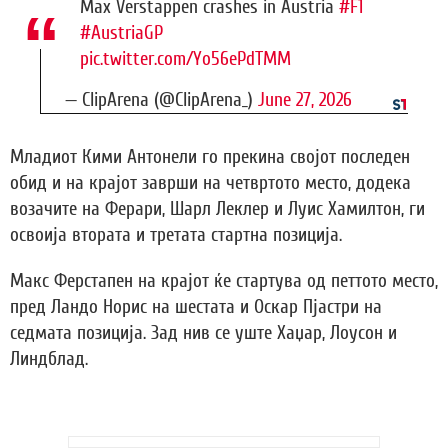
Max Verstappen crashes in Austria
#F1
#AustriaGP
pic.twitter.com/Yo56ePdTMM
— ClipArena (@ClipArena_)
June 27, 2026
Младиот Кими Антонели го прекина својот последен
обид и на крајот заврши на четвртото место, додека
возачите на Ферари, Шарл Леклер и Луис Хамилтон, ги
освоија втората и третата стартна позиција.
Макс Ферстапен на крајот ќе стартува од петтото место,
пред Ландо Норис на шестата и Оскар Пјастри на
седмата позиција. Зад нив се уште Хаџар, Лоусон и
Линдблад.