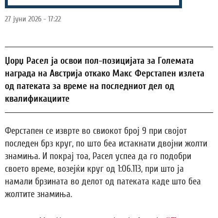
27 јуни 2026 - 17:22
Џорџ Расел ја освои пол-позицијата за Големата
награда на Австрија откако Макс Ферстапен излета
од патеката за време на последниот дел од
квалификациите
Ферстапен се изврте во свиокот број 9 при својот
последен брз круг, по што беа истакнати двојни жолти
знамиња. И покрај тоа, Расел успеа да го подобри
своето време, возејќи круг од 1:06.113, при што ја
намали брзината во делот од патеката каде што беа
жолтите знамиња.