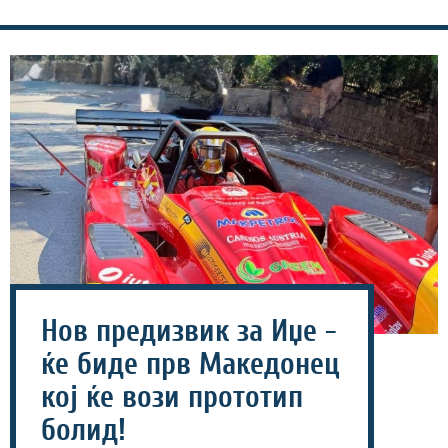
Нов предизвик за Иџе -
ќе биде прв Македонец
кој ќе вози прототип
болид!