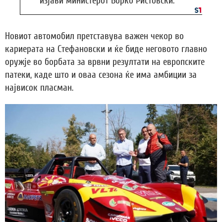
изјави министерот Борко Ристовски.
Новиот автомобил претставува важен чекор во
кариерата на Стефановски и ќе биде неговото главно
оружје во борбата за врвни резултати на европските
патеки, каде што и оваа сезона ќе има амбиции за
највисок пласман.