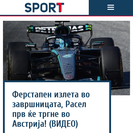
Ферстапен излета во
завршницата, Расел
прв ќе тргне во
Австрија! (ВИДЕО)