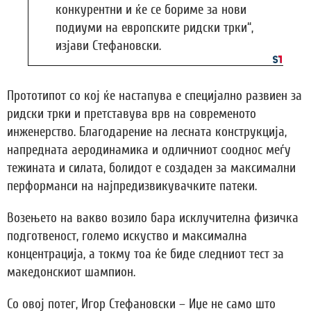
конкурентни и ќе се бориме за нови
подиуми на европските ридски трки“,
изјави Стефановски.
Прототипот со кој ќе настапува е специјално развиен за
ридски трки и претставува врв на современото
инженерство. Благодарение на лесната конструкција,
напредната аеродинамика и одличниот сооднос меѓу
тежината и силата, болидот е создаден за максимални
перформанси на најпредизвикувачките патеки.
Возењето на вакво возило бара исклучителна физичка
подготвеност, големо искуство и максимална
концентрација, а токму тоа ќе биде следниот тест за
македонскиот шампион.
Со овој потег, Игор Стефановски – Иџе не само што