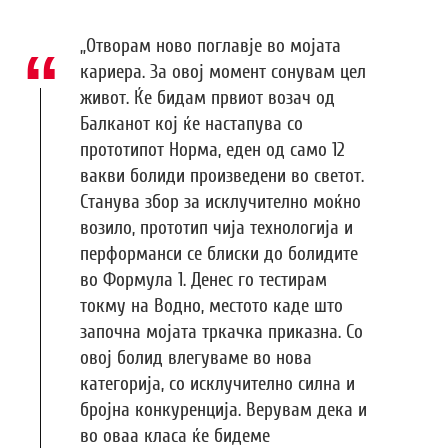
„Отворам ново поглавје во мојата
кариера. За овој момент сонувам цел
живот. Ќе бидам првиот возач од
Балканот кој ќе настапува со
прототипот Норма, еден од само 12
вакви болиди произведени во светот.
Станува збор за исклучително моќно
возило, прототип чија технологија и
перформанси се блиски до болидите
во Формула 1. Денес го тестирам
токму на Водно, местото каде што
започна мојата тркачка приказна. Со
овој болид влегуваме во нова
категорија, со исклучително силна и
бројна конкуренција. Верувам дека и
во оваа класа ќе бидеме