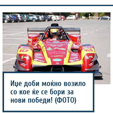
Иџе доби моќно возило
со кое ќе се бори за
нови победи! (ФОТО)