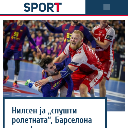
Нилсен ја „спушти
ролетната“, Барселона