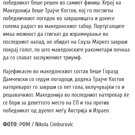
победникот беше решен во самиот финиш. Херој на
Македонија беше Трајче Костов, кој го постигна
победничкиот погодок во завршницата и донесе
голема радост во македонскиот табор. Португалците
имаа можност да стигнат до израмнување во
последниот напад, но обидот на Соуза Маркез заврши
покрај голот, по што македонските ракометари почнаа
да го слават заслужениот триумф.
Најефикасен во македонскиот состав беше Горазд
Дамчевски со седум погодоци, додека Трајче Костов
натпреварот го заврши со пет гола, вклучувајќи го и
решавачкиот. Македонија во последниот натпревар ќе
се бори за деветтото место на ЕП и тоа против
победникот од дуелот меѓу Австрија и Израел.
ФОТО:
РФМ / Nikola Cimburovic