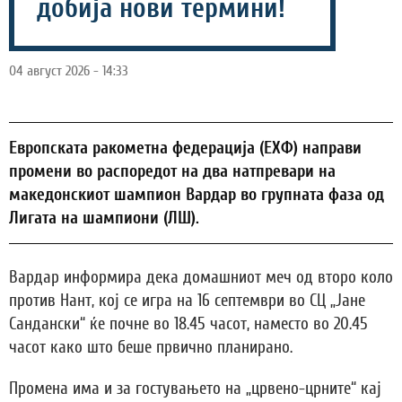
добија нови термини!
04 август 2026 - 14:33
Европската ракометна федерација (ЕХФ) направи
промени во распоредот на два натпревари на
македонскиот шампион Вардар во групната фаза од
Лигата на шампиони (ЛШ).
Вардар информира дека домашниот меч од второ коло
против Нант, кој се игра на 16 септември во СЦ „Јане
Сандански“ ќе почне во 18.45 часот, наместо во 20.45
часот како што беше првично планирано.
Промена има и за гостувањето на „црвено-црните“ кај