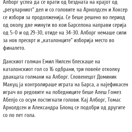
Алборг успеа да се врати од бездната на крајот од
„регуларниот“ дел и со головите на Арнолдсен и Хоксер
се избори за продолженија. Се беше решено во период
од околу две минути во кои Барселона направи серија
од 5-0 и од 29-30, отиде на 34-30. Алборг немаше сили
за нов пресврт и „каталонците“ изборија место во
финалето.
Данскиот голман Емил Нилсен блескаше на
каталонскиот гол со 16 одбрани, три повеќе отколку
двакцата голмани на Алборг. Словенецот Доминик
Макуц ја контролираше играта на Барса, а најефикасен
играч во редовите на победниците беше Алеш Гомез
Абелјо со осум постигнати голови. Кај Алборг, Томас
Арнолдсен и Александра Блонц се подобри од другите
со по пет гола.