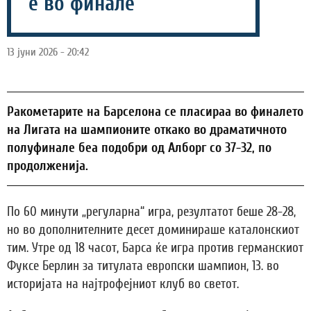
е во финале
13 јуни 2026 - 20:42
Ракометарите на Барселона се пласираа во финалето
на Лигата на шампионите откако во драматичното
полуфинале беа подобри од Алборг со 37-32, по
продолженија.
По 60 минути „регуларна“ игра, резултатот беше 28-28,
но во дополнителните десет доминираше каталонскиот
тим. Утре од 18 часот, Барса ќе игра против германскиот
Фуксе Берлин за титулата европски шампион, 13. во
историјата на најтрофејниот клуб во светот.