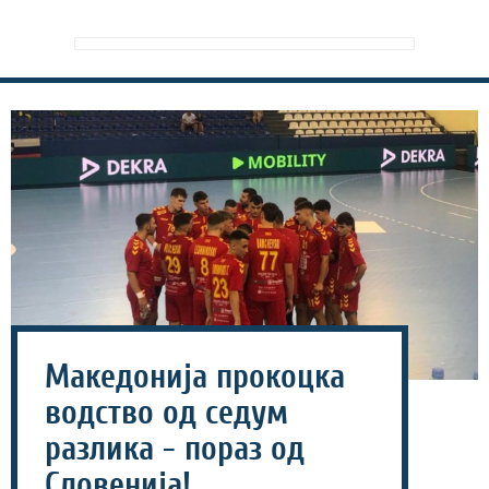
Македонија прокоцка
водство од седум
разлика - пораз од
Словенија!