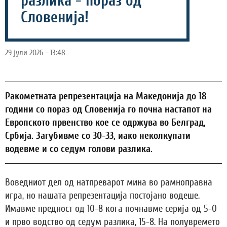
разлика - пораз од
Словенија!
29 јули 2026 - 13:48
Ракометната репрезентација на Македонија до 18
години со пораз од Словенија го почна настапот на
Европското првенство кое се одржува во Белград,
Србија. Загубивме со 30-33, иако неколкупати
водевме и со седум голови разлика.
Воведниот дел од натпреварот мина во рамноправна
игра, но нашата репрезентација постојано водеше.
Имавме предност од 10-8 кога почнавме серија од 5-0
и прво водство од седум разлика, 15-8. На полувремето