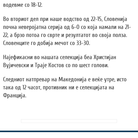
водевме со 18-12.
Во вториот дел при наше водство од 22-15, Словенија
почна неверојатна серија од 6-0 со која намали на 21-
22, а брзо потоа го сврте и резултатот во своја полза.
Словенците го добија мечот со 33-30.
Најефикасни во нашата селекција беа Христијан
Вујичевски и Траје Костов со по шест голови.
Следниот натпревар на Македонија е веќе утре, исто
така од 12 часот, противник ни е селекцијата на
Франција.