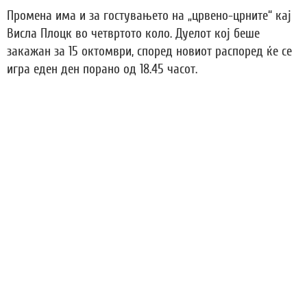
Промена има и за гостувањето на „црвено-црните“ кај
Висла Плоцк во четвртото коло. Дуелот кој беше
закажан за 15 октомври, според новиот распоред ќе се
игра еден ден порано од 18.45 часот.