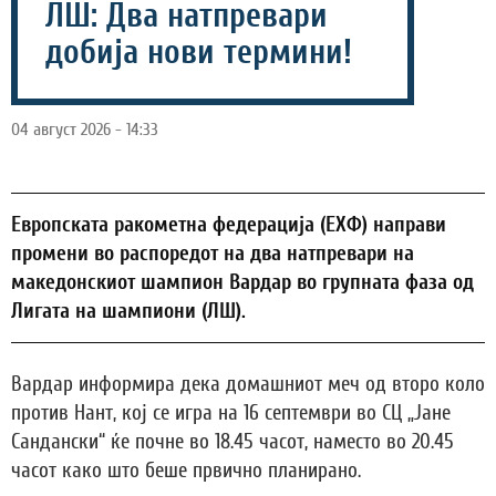
ЛШ: Два натпревари
добија нови термини!
04 август 2026 - 14:33
Европската ракометна федерација (ЕХФ) направи
промени во распоредот на два натпревари на
македонскиот шампион Вардар во групната фаза од
Лигата на шампиони (ЛШ).
Вардар информира дека домашниот меч од второ коло
против Нант, кој се игра на 16 септември во СЦ „Јане
Сандански“ ќе почне во 18.45 часот, наместо во 20.45
часот како што беше првично планирано.