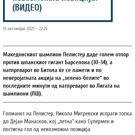
(ВИДЕО)
15 октомври 2025 - 22:25
Македонскиот шампион Пелистер даде голем отпор
против шпанскиот гигант Барселона (30-34), а
натпреварот во Битола ќе се памети и по
неверојатната акција на „зелено-белите“ во
последните минути од натпреварот во Лигата на
шампиони (ЛШ).
Голманот на Пелистер, Никола Митревски испрати топка
до Дејан Манасков, кој „летна“ како Супермен и
постигна гол од невозможна позиција.