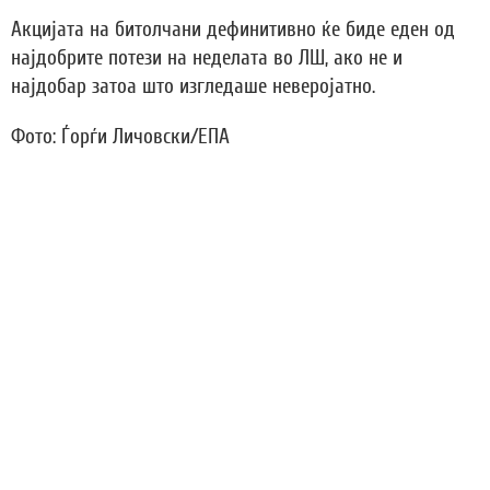
Акцијата на битолчани дефинитивно ќе биде еден од
најдобрите потези на неделата во ЛШ, ако не и
најдобар затоа што изгледаше неверојатно.
Фото: Ѓорѓи Личовски/ЕПА