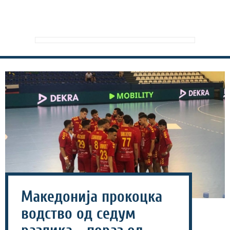
Македонија прокоцка
водство од седум