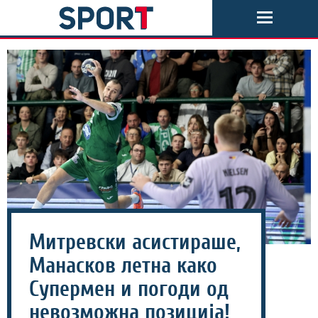
Митревски асистираше,
Манасков летна како
Супермен и погоди од
невозможна позиција!