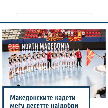
Македонските кадети
меѓу десетте најдобри