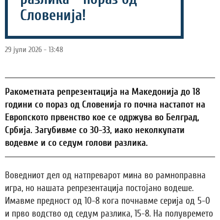
Словенија!
29 јули 2026 - 13:48
Ракометната репрезентација на Македонија до 18
години со пораз од Словенија го почна настапот на
Европското првенство кое се одржува во Белград,
Србија. Загубивме со 30-33, иако неколкупати
водевме и со седум голови разлика.
Воведниот дел од натпреварот мина во рамноправна
игра, но нашата репрезентација постојано водеше.
Имавме предност од 10-8 кога почнавме серија од 5-0
и прво водство од седум разлика, 15-8. На полувремето