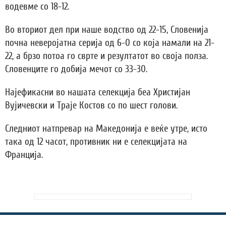
водевме со 18-12.
Во вториот дел при наше водство од 22-15, Словенија
почна неверојатна серија од 6-0 со која намали на 21-
22, а брзо потоа го сврте и резултатот во своја полза.
Словенците го добија мечот со 33-30.
Најефикасни во нашата селекција беа Христијан
Вујичевски и Траје Костов со по шест голови.
Следниот натпревар на Македонија е веќе утре, исто
така од 12 часот, противник ни е селекцијата на
Франција.