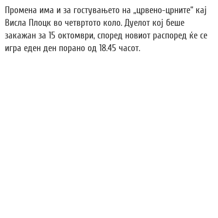
Промена има и за гостувањето на „црвено-црните“ кај
Висла Плоцк во четвртото коло. Дуелот кој беше
закажан за 15 октомври, според новиот распоред ќе се
игра еден ден порано од 18.45 часот.