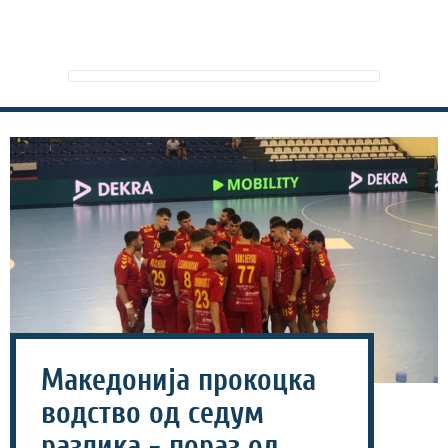
Македонија прокоцка
водство од седум
разлика - пораз од