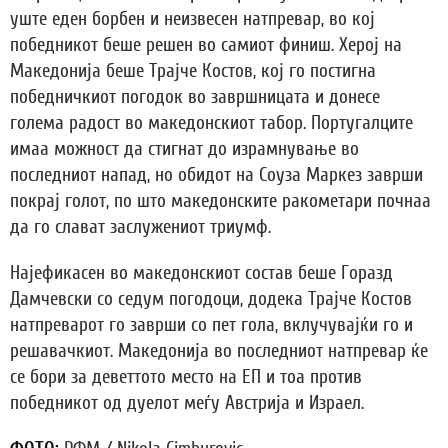
уште еден борбен и неизвесен натпревар, во кој
победникот беше решен во самиот финиш. Херој на
Македонија беше Трајче Костов, кој го постигна
победничкиот погодок во завршницата и донесе
голема радост во македонскиот табор. Португалците
имаа можност да стигнат до израмнување во
последниот напад, но обидот на Соуза Маркез заврши
покрај голот, по што македонските ракометари почнаа
да го слават заслужениот триумф.
Најефикасен во македонскиот состав беше Горазд
Дамчевски со седум погодоци, додека Трајче Костов
натпреварот го заврши со пет гола, вклучувајќи го и
решавачкиот. Македонија во последниот натпревар ќе
се бори за деветтото место на ЕП и тоа против
победникот од дуелот меѓу Австрија и Израел.