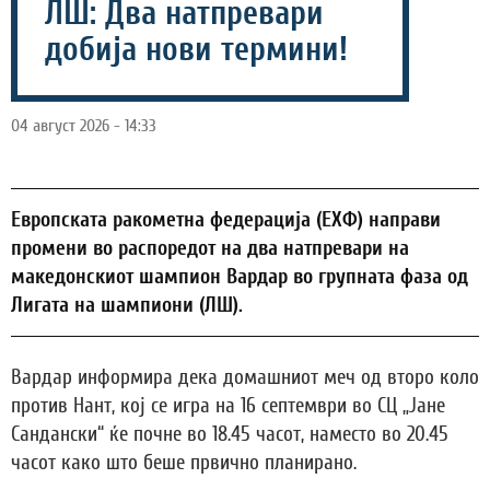
ЛШ: Два натпревари
добија нови термини!
04 август 2026 - 14:33
Европската ракометна федерација (ЕХФ) направи
промени во распоредот на два натпревари на
македонскиот шампион Вардар во групната фаза од
Лигата на шампиони (ЛШ).
Вардар информира дека домашниот меч од второ коло
против Нант, кој се игра на 16 септември во СЦ „Јане
Сандански“ ќе почне во 18.45 часот, наместо во 20.45
часот како што беше првично планирано.