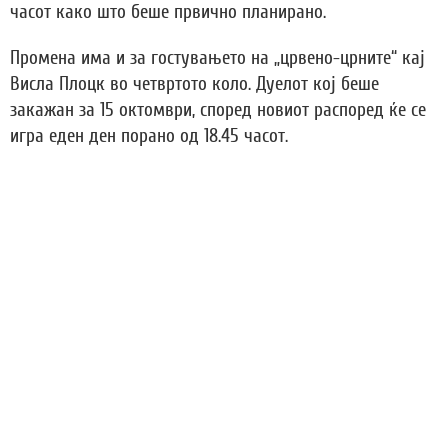
часот како што беше првично планирано.
Промена има и за гостувањето на „црвено-црните“ кај
Висла Плоцк во четвртото коло. Дуелот кој беше
закажан за 15 октомври, според новиот распоред ќе се
игра еден ден порано од 18.45 часот.