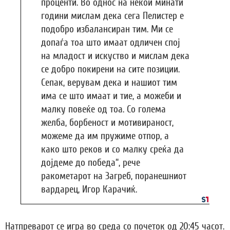
проценти. Во однос на некои минати
години мислам дека сега Пелистер е
подобро избалансиран тим. Ми се
допаѓа тоа што имаат одличен спој
на младост и искуство и мислам дека
се добро покирени на сите позиции.
Сепак, верувам дека и нашиот тим
има се што имаат и тие, а можеби и
малку повеќе од тоа. Со голема
желба, борбеност и мотивираност,
можеме да им пружиме отпор, а
како што реков и со малку среќа да
дојдеме до победа“, рече
ракометарот на Загреб, поранешниот
вардарец, Игор Карачиќ.
Натпреварот се игра во среда со почеток од 20:45 часот.