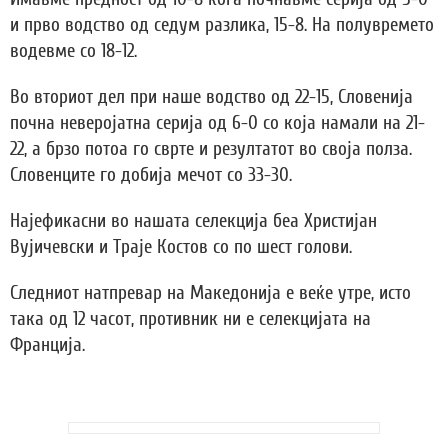
и прво водство од седум разлика, 15-8. На полувремето
водевме со 18-12.
Во вториот дел при наше водство од 22-15, Словенија
почна неверојатна серија од 6-0 со која намали на 21-
22, а брзо потоа го сврте и резултатот во своја полза.
Словенците го добија мечот со 33-30.
Најефикасни во нашата селекција беа Христијан
Вујичевски и Траје Костов со по шест голови.
Следниот натпревар на Македонија е веќе утре, исто
така од 12 часот, противник ни е селекцијата на
Франција.