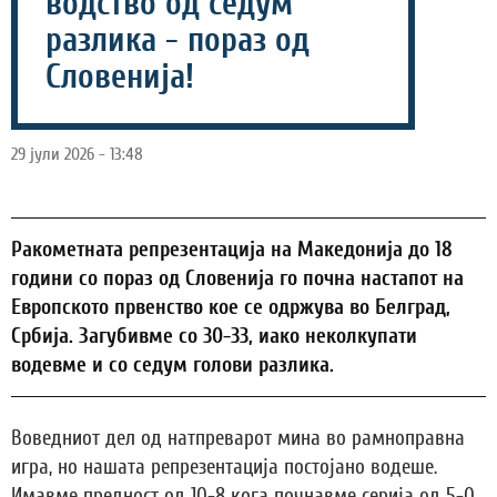
водство од седум
разлика - пораз од
Словенија!
29 јули 2026 - 13:48
Ракометната репрезентација на Македонија до 18
години со пораз од Словенија го почна настапот на
Европското првенство кое се одржува во Белград,
Србија. Загубивме со 30-33, иако неколкупати
водевме и со седум голови разлика.
Воведниот дел од натпреварот мина во рамноправна
игра, но нашата репрезентација постојано водеше.
Имавме предност од 10-8 кога почнавме серија од 5-0