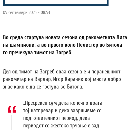
09 септември 2025 - 08:53
Во среда стартува новата сезона од ракометната Лига
на шампиони, а во првото коло Пелистер во Битола
го пречекува тимот на Загреб.
Дел од тимот на Загреб оваа сезона е и поранешниот
ракометар на Вардар, Игор Карачиќ кој многу добро
знае како е да се гостува во Битола.
„Пресреќен сум дека конечно доаѓа
тој натпревар и дека завршивме со
подготвителниот период, дека
периодот со жестоко трчање е зад