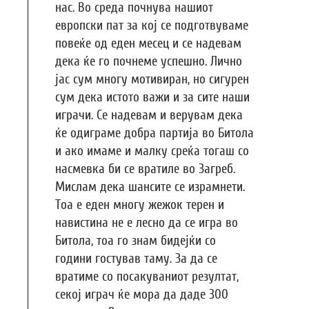
нас. Во среда почнува нашиот
европски пат за кој се подготвуваме
повеќе од еден месец и се надевам
дека ќе го почнеме успешно. Лично
јас сум многу мотивиран, но сигурен
сум дека истото важи и за сите наши
играчи. Се надевам и верувам дека
ќе одиграме добра партија во Битола
и ако имаме и малку среќа тогаш со
насмевка би се вратиле во Загреб.
Мислам дека шансите се израмнети.
Тоа е еден многу жежок терен и
навистина не е лесно да се игра во
Битола, тоа го знам бидејќи со
години гостував таму. За да се
вратиме со посакуваниот резултат,
секој играч ќе мора да даде 300