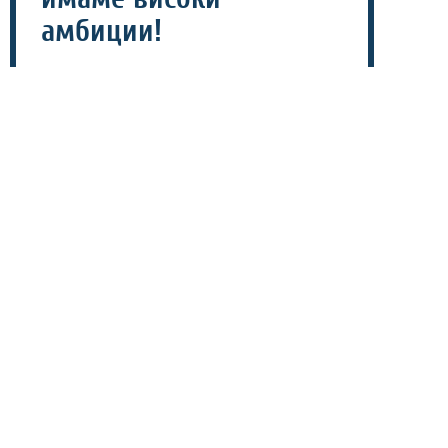
амбиции!
27 јули 2026 - 20:42
Вардар во новата сезона ќе влезе со високи амбиции
на сите фронтови, а ракометарот Јака Малус верува
дека екипата е на вистинскиот пат и ќе продолжи да
станува сè подобра.
Малус посочи дека „црвено-црните“ треба да бидат
оптимисти за новата сезона, иако конкуренцијата и во
македонската лига ќе биде посилна од претходно.
„Мислам дека ќе биде тежок пат