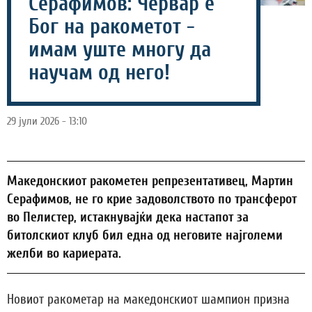
Серафимов: Червар е
Бог на ракометот -
имам уште многу да
научам од него!
29 јули 2026 - 13:10
Македонскиот ракометен репрезентативец, Мартин
Серафимов, не го крие задоволството по трансферот
во Пелистер, истакнувајќи дека настапот за
битолскиот клуб бил една од неговите најголеми
желби во кариерата.
Новиот ракометар на македонскиот шампион призна