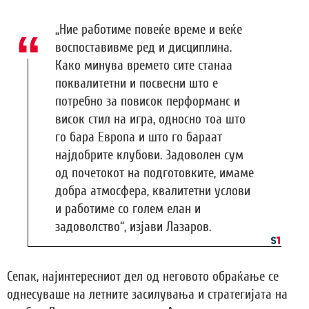
„Ние работиме повеќе време и веќе
воспоставивме ред и дисциплина.
Како минува времето сите станаа
поквалитетни и посвесни што е
потребно за повисок перформанс и
висок стил на игра, односно тоа што
го бара Европа и што го бараат
најдобрите клубови. Задоволен сум
од почетокот на подготовките, имаме
добра атмосфера, квалитетни услови
и работиме со голем елан и
задоволство“, изјави Лазаров.
Сепак, најинтересниот дел од неговото обраќање се
однесуваше на летните засилувања и стратегијата на