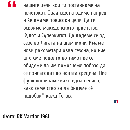
нашите цели кои ги поставивме на
почетокот. Оваа сезона одиме напред
и ќе имаме повисоки цели. Да ги
освоиме македонското првенство,
Купот и Суперкупот. Да дадеме сè од
себе во Лигата на шампиони. Имаме
нови ракометари оваа сезона, но ние
што сме подолго во тимот ќе се
обидеме да им помогнеме побрзо да
се прилагодат во новата средина. Ние
функционираме како една целина,
како семејство за да бидеме сè
подобри“, кажа Гогов.
Фото: RK Vardar 1961