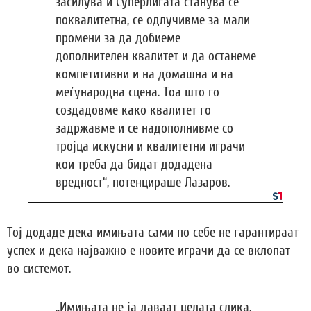
засилува и Суперлигата станува сè
поквалитетна, се одлучивме за мали
промени за да добиеме
дополнителен квалитет и да останеме
компетитивни и на домашна и на
меѓународна сцена. Тоа што го
создадовме како квалитет го
задржавме и се надополнивме со
тројца искусни и квалитетни играчи
кои треба да бидат додадена
вредност“, потенцираше Лазаров.
Тој додаде дека имињата сами по себе не гарантираат
успех и дека најважно е новите играчи да се вклопат
во системот.
„Имињата не ја даваат целата слика.