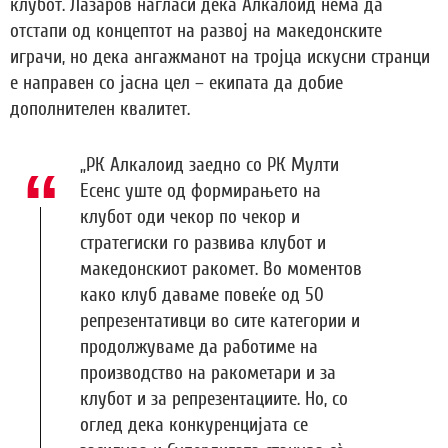
клубот. Лазаров нагласи дека Алкалоид нема да
отстапи од концептот на развој на македонските
играчи, но дека ангажманот на тројца искусни странци
е направен со јасна цел – екипата да добие
дополнителен квалитет.
„РК Алкалоид заедно со РК Мулти
Есенс уште од формирањето на
клубот оди чекор по чекор и
стратегиски го развива клубот и
македонскиот ракомет. Во моментов
како клуб даваме повеќе од 50
репрезентативци во сите категории и
продолжуваме да работиме на
производство на ракометари и за
клубот и за репрезентациите. Но, со
оглед дека конкуренцијата се