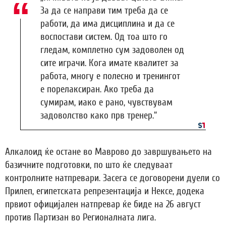
За да се направи тим треба да се
работи, да има дисциплина и да се
воспостави систем. Од тоа што го
гледам, комплетно сум задоволен од
сите играчи. Кога имате квалитет за
работа, многу е полесно и тренингот
е порелаксиран. Ако треба да
сумирам, иако е рано, чувствувам
задоволство како прв тренер.“
Алкалоид ќе остане во Маврово до завршувањето на
базичните подготовки, по што ќе следуваат
контролните натпревари. Засега се договорени дуели со
Прилеп, египетската репрезентација и Нексе, додека
првиот официјален натпревар ќе биде на 26 август
против Партизан во Регионалната лига.