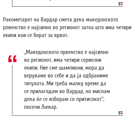
Ракометарот на Вардар смета дека македонското
рпвенство е најсилно во регионот затоа што има четири
екипи кои се борат за врвот.
„Македонското првенство е најсилно
во регионот, има четири сериозни
екипи. Ние сме шампиони, мора да
веруваме во себе и да ја одбраниме
титулата. Ми треба малку време да
се прилагодам во Вардар, но мислам
дека ќе се изборам со притисокот“,
посочи Љевар.