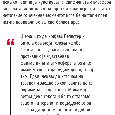
дека со години ја чувствувал специфичната атмосфера
во салата во Битола како противнички играч, а сега со
нетрпение го очекува моментот кога ќе настапи пред
истите навивачи во зелено-белиот дрес.
„Нема што да кријам, Пелистер и
Битола беа моја голема желба.
Секогаш кога доаѓав тука како
противник ја чувствував
фантастичната атмосфера, а сега ќе
имам можност да бидам дел од овој
тим. Едвај чекам да истрчам на
теренот и заедно со соиграчите да се
бориме за секоја топка. Можам да
ветам дека секогаш ќе го оставаме
срцето на теренот и ќе дадеме сѐ од
себе за да дојдеме до што подобри