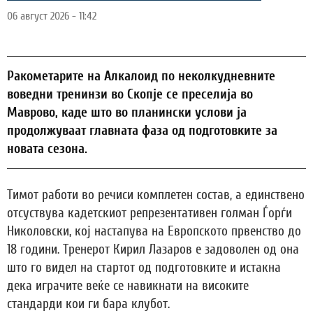
06 август 2026 - 11:42
Ракометарите на Алкалоид по неколкудневните
воведни тренинзи во Скопје се преселија во
Маврово, каде што во планински услови ја
продолжуваат главната фаза од подготовките за
новата сезона.
Тимот работи во речиси комплетен состав, а единствено
отсуствува кадетскиот репрезентативен голман Ѓорѓи
Николовски, кој настапува на Европското првенство до
18 години. Тренерот Кирил Лазаров е задоволен од она
што го видел на стартот од подготовките и истакна
дека играчите веќе се навикнати на високите
стандарди кои ги бара клубот.