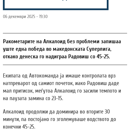
06 декември 2025 - 19:30
Ракометарите на Алкалоид без проблеми запишаа
уште една победа во македонската Суперлига,
откако денеска го надиграа Радовиш со 45-25.
Екипата од Автокоманда ја имаше контролата врз
натпреварот од самиот почеток, иако Радовиш даде
мал притисок, меѓутоа Алкалоид го засили темпото и
на паузата замина со 23-15.
Алкалоид продолжи да доминира во вторите 30
минути, па постојано го зголемуваше водството до
конечни 45-25.