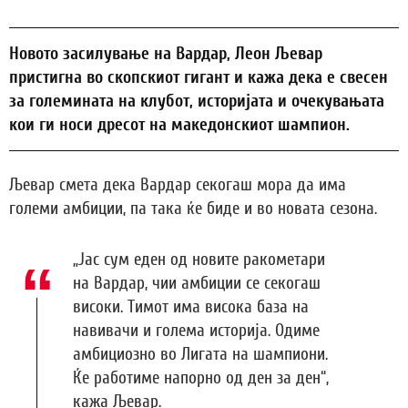
Новото засилување на Вардар, Леон Љевар
пристигна во скопскиот гигант и кажа дека е свесен
за големината на клубот, историјата и очекувањата
кои ги носи дресот на македонскиот шампион.
Љевар смета дека Вардар секогаш мора да има
големи амбиции, па така ќе биде и во новата сезона.
„Јас сум еден од новите ракометари
на Вардар, чии амбиции се секогаш
високи. Тимот има висока база на
навивачи и голема историја. Одиме
амбициозно во Лигата на шампиони.
Ќе работиме напорно од ден за ден“,
кажа Љевар.