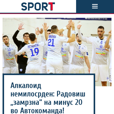
Алкалоид
немилосрден: Радовиш
„замрзна“ на минус 20
во Автокоманда!