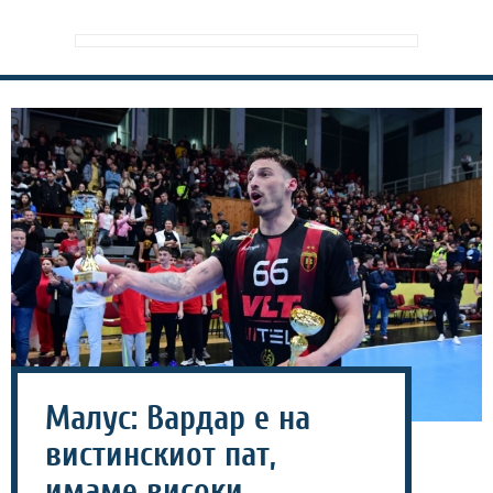
Малус: Вардар е на
вистинскиот пат,
имаме високи