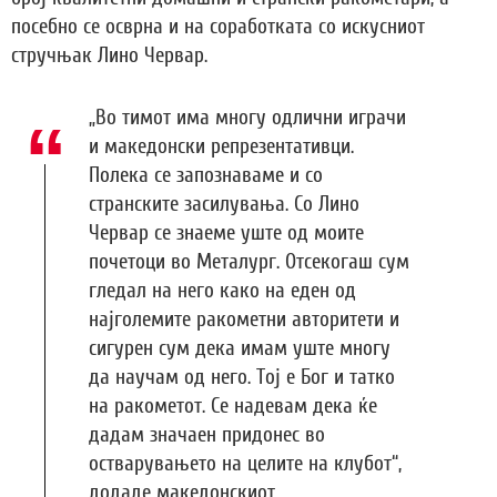
посебно се осврна и на соработката со искусниот
стручњак Лино Червар.
„Во тимот има многу одлични играчи
и македонски репрезентативци.
Полека се запознаваме и со
странските засилувања. Со Лино
Червар се знаеме уште од моите
почетоци во Металург. Отсекогаш сум
гледал на него како на еден од
најголемите ракометни авторитети и
сигурен сум дека имам уште многу
да научам од него. Тој е Бог и татко
на ракометот. Се надевам дека ќе
дадам значаен придонес во
остварувањето на целите на клубот“,
додаде македонскиот