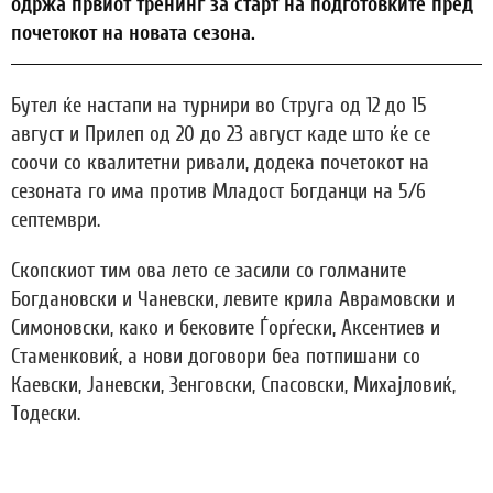
одржа првиот тренинг за старт на подготовките пред
почетокот на новата сезона.
Бутел ќе настапи на турнири во Струга од 12 до 15
август и Прилеп од 20 до 23 август каде што ќе се
соочи со квалитетни ривали, додека почетокот на
сезоната го има против Младост Богданци на 5/6
септември.
Скопскиот тим ова лето се засили со голманите
Богдановски и Чаневски, левите крила Аврамовски и
Симоновски, како и бековите Ѓорѓески, Аксентиев и
Стаменковиќ, а нови договори беа потпишани со
Каевски, Јаневски, Зенговски, Спасовски, Михајловиќ,
Тодески.