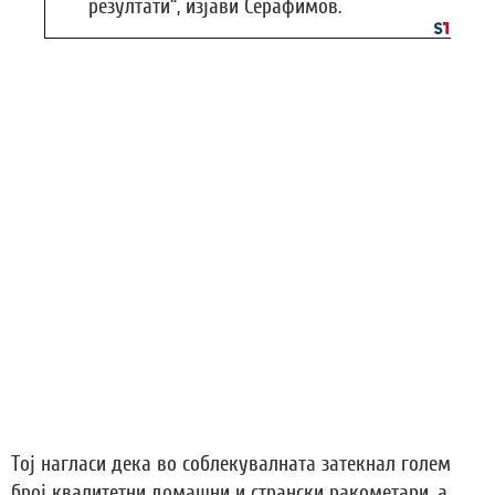
резултати“, изјави Серафимов.
Тој нагласи дека во соблекувалната затекнал голем
број квалитетни домашни и странски ракометари, а