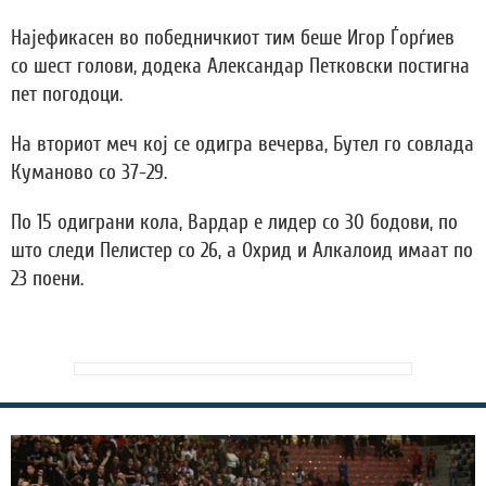
Најефикасен во победничкиот тим беше Игор Ѓорѓиев
со шест голови, додека Александар Петковски постигна
пет погодоци.
На вториот меч кој се одигра вечерва, Бутел го совлада
Куманово со 37-29.
По 15 одиграни кола, Вардар е лидер со 30 бодови, по
што следи Пелистер со 26, а Охрид и Алкалоид имаат по
23 поени.