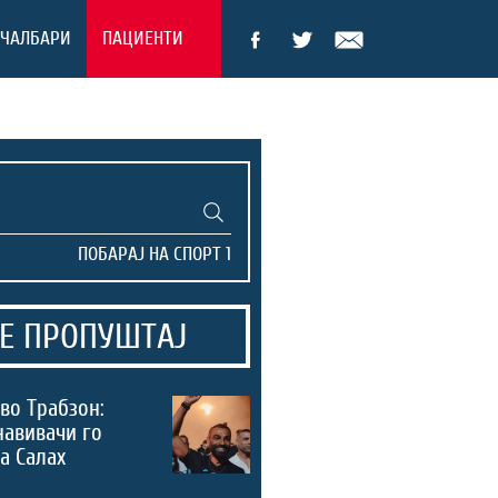
ЕЧАЛБАРИ
ПАЦИЕНТИ
Е ПРОПУШТАЈ
во Трабзон:
навивачи го
а Салах