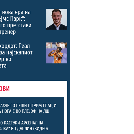
 нова ера на
ејмс Парк“:
го претстави
тренер
кордот: Реал
ва најскапиот
ер во
ата
ОВИ
АХЧЕ ГО РЕШИ ШТУРМ ГРАЦ И
А НОГА Е ВО ПЛЕЈОФ НА ЛШ
ГО РАСТУРИ АРСЕНАЛ НА
ОЛКА“ ВО ДАБЛИН (ВИДЕО)