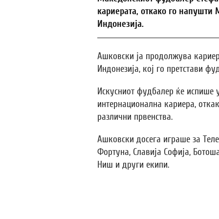
кариерата, откако го напушти 
Индонезија.
Ашковски ја продолжува кариер
Индонезија, кој го претстави фу
Искусниот фудбалер ќе испише у
интернационална кариера, отка
различни првенства.
Ашковски досега играше за Теле
Фортуна, Славија Софија, Ботош
Ниш и други екипи.