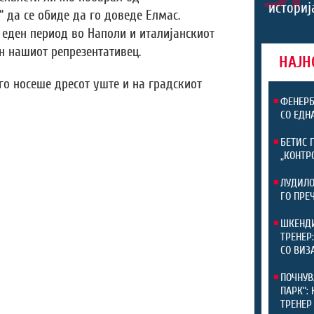
историј
 да се обиде да го доведе Елмас.
 еден период во Наполи и италијанскиот
н нашиот репрезентативец.
НАЈН
го носеше дресот уште и на градскиот
ФЕНЕРБ
СО ЕДН
БЕТИС 
„КОНТР
ЛУДИЛО
ГО ПРЕ
ШКЕНДИ
ТРЕНЕР
СО ВИЗ
ПОЧНУВ
ПАРК“:
ТРЕНЕР