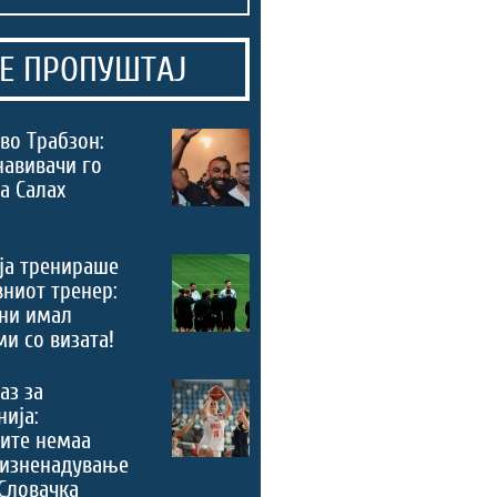
Е ПРОПУШТАЈ
во Трабзон:
навивачи го
а Салах
ја тренираше
вниот тренер:
ни имал
и со визата!
аз за
ија:
ите немаа
 изненадување
Словачка