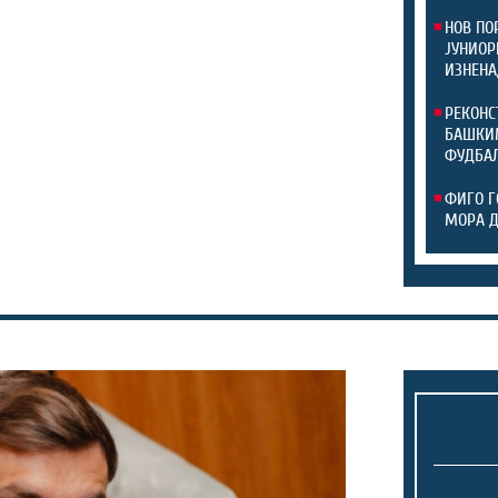
НОВ ПО
ЈУНИОР
ИЗНЕНА
РЕКОНС
БАШКИМ
ФУДБАЛ
ФИГО Г
МОРА 