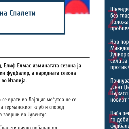
2.
Шкенди
 на Спалети
без гла
Положа
проблем
3.
Нов пор
Македон
Јуниорк
сила за
, Елиф Елмас изминатата сезона ја
против 
ен фудбалер, а наредната сезона
4.
Почнува
во Италија.
„Сент Џ
Њукасл 
новиот 
 се врати во Лајпциг меѓутоа не се
на германскиот клуб и според
5.
Паѓа ре
 заврши во Јувентус.
го доби
фудбал
Спалети лично побарал од