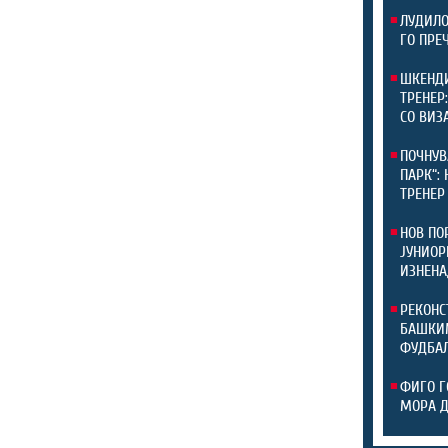
ЛУДИЛО
ГО ПРЕ
ШКЕНДИ
ТРЕНЕР
СО ВИЗ
ПОЧНУВ
ПАРК“:
ТРЕНЕР
НОВ ПО
ЈУНИОР
ИЗНЕНА
РЕКОНС
БАШКИМ
ФУДБАЛ
ФИГО Г
МОРА 