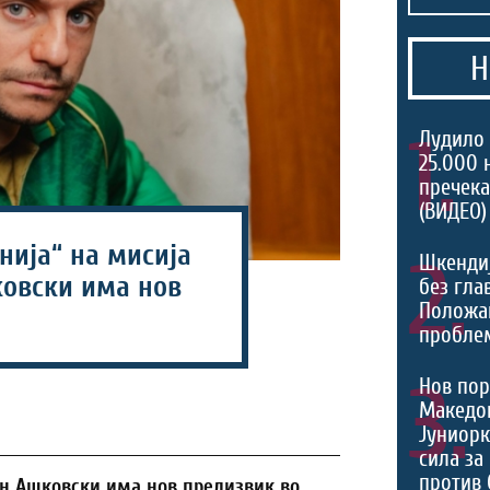
Н
1.
Лудило 
25.000 
пречека
(ВИДЕО)
нија“ на мисија
2.
Шкенди
ковски има нов
без гла
Положа
проблем
3.
Нов пор
Македон
Јуниорк
сила за
против 
н Ашковски има нов предизвик во