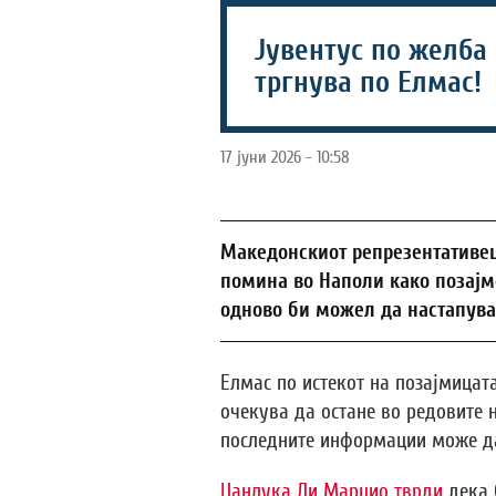
Јувентус по желба
тргнува по Елмас!
17 јуни 2026 - 10:58
Македонскиот репрезентативец
помина во Наполи како позајм
одново би можел да настапува 
Елмас по истекот на позајмицата
очекува да остане во редовите 
последните информации може да
Џанлука Ди Марцио тврди
дека 