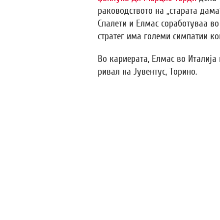
раководството на „старата дама“
Спалети и Елмас соработуваа во
стратег има големи симпатии ко
Во кариерата, Елмас во Италија 
ривал на Јувентус, Торино.