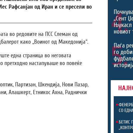
Мес Рафсанјан од Иран и се пресели во
4.
Почнува
„Сент Џ
Њукасл 
новиот 
ата во редовите на ПСС Слеман од
дбалерот како „Воинот од Македонија“.
5.
Паѓа ре
го доби
ште една страница во неговата
фудбал
ко претходно настапуваше во повеќе
историј
оптик, Партизан, Шкендија, Нови Пазар,
НАЈН
ани, Алашкерт, Етникос Ахна, Раднички
ФЕНЕРБ
СО ЕДН
БЕТИС 
„КОНТР