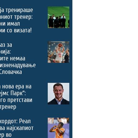
ја тренираше
вниот тренер:
ни имал
и со визата!
аз за
ија:
ите немаа
 изненадување
Словачка
 нова ера на
ејмс Парк“:
го претстави
тренер
кордот: Реал
ва најскапиот
ер во