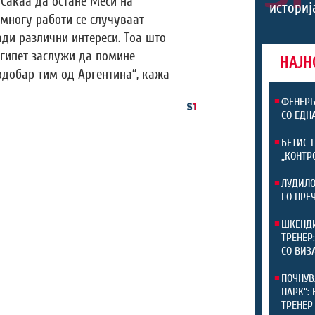
. Сакаа да остане Меси на
историј
 многу работи се случуваат
ди различни интереси. Тоа што
Египет заслужи да помине
НАЈН
одобар тим од Аргентина“, кажа
ФЕНЕРБ
СО ЕДН
БЕТИС 
„КОНТР
ЛУДИЛО
ГО ПРЕ
ШКЕНДИ
ТРЕНЕР
СО ВИЗ
ПОЧНУВ
ПАРК“:
ТРЕНЕР