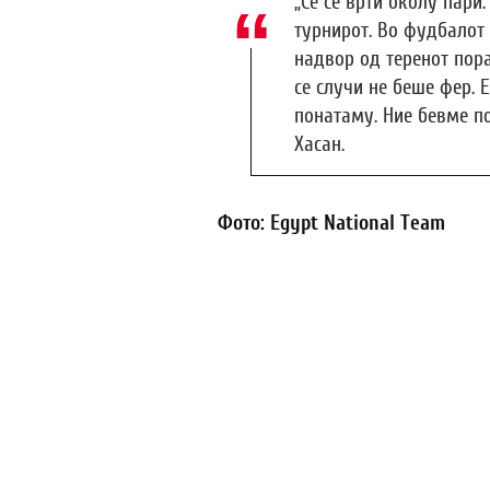
„Сè се врти околу пари
турнирот. Во фудбалот
надвор од теренот пора
се случи не беше фер. 
понатаму. Ние бевме п
Хасан.
Фото: Egypt National Team