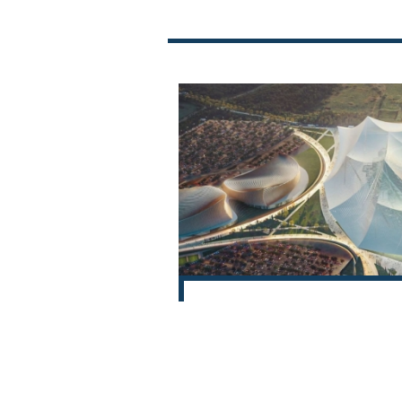
Инфантино под при
ќе го добие финале
замена за политич