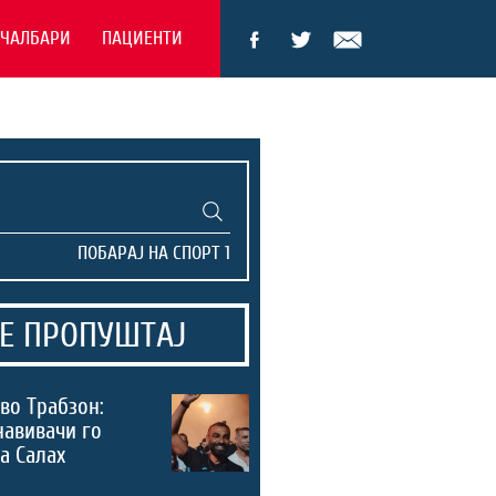
ЕЧАЛБАРИ
ПАЦИЕНТИ
Е ПРОПУШТАЈ
во Трабзон:
навивачи го
а Салах