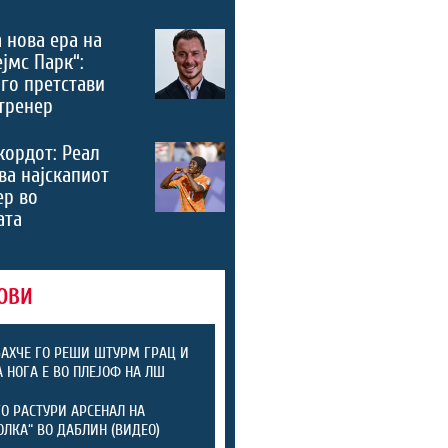
 нова ера на
ејмс Парк“:
го претстави
тренер
кордот: Реал
ва најскапиот
ер во
ата
ОВИ
АХЧЕ ГО РЕШИ ШТУРМ ГРАЦ И
А НОГА Е ВО ПЛЕЈОФ НА ЛШ
ГО РАСТУРИ АРСЕНАЛ НА
ОЛКА“ ВО ДАБЛИН (ВИДЕО)