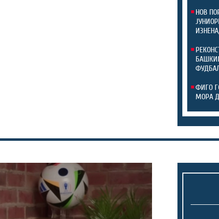
НОВ ПО
ЈУНИОР
ИЗНЕНА
РЕКОНС
БАШКИМ
ФУДБАЛ
ФИГО Г
МОРА 