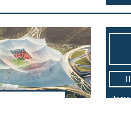
Н
1.
Лудило 
тисок: Мароко
25.000 
то на СП 2030 во
пречека
(ВИДЕО)
ка поддршка?