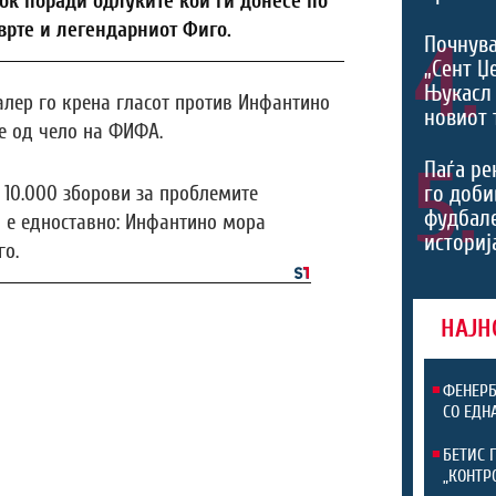
ок поради одлуките кои ги донесе по
сврте и легендарниот Фиго.
4.
Почнува
„Сент Џ
Њукасл 
лер го крена гласот против Инфантино
новиот 
е од чело на ФИФА.
5.
Паѓа ре
го доби
10.000 зборови за проблемите
фудбал
 е едноставно: Инфантино мора
историј
го.
НАЈН
ФЕНЕРБ
СО ЕДН
БЕТИС 
„КОНТР