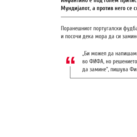
Инфантино е под голем притис
Мундијалот, а против него се 
Поранешниот португалски фудба
и посочи дека мора да си замин
„Би можел да напишам 
во ФИФА, но решението
да замине“, пишува Фи