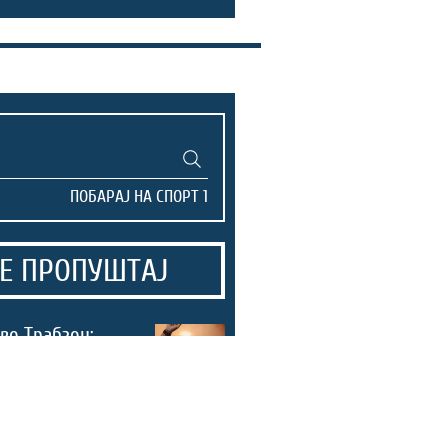
Е ПРОПУШТАЈ
во Трабзон:
навивачи го
а Салах