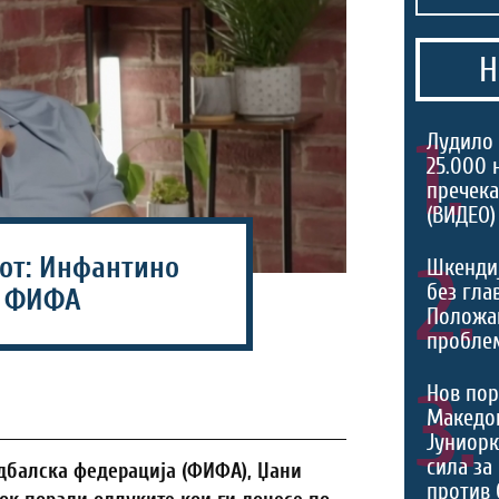
Н
1.
Лудило 
25.000 
пречека
(ВИДЕО)
сот: Инфантино
2.
Шкенди
без гла
д ФИФА
Положа
проблем
3.
Нов пор
Македон
Јуниорк
сила за
удбалска федерација (ФИФА), Џани
против 