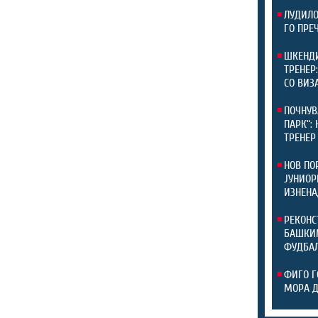
ЛУДИЛО
ГО ПРЕ
ШКЕНДИ
ТРЕНЕР
СО ВИЗ
ПОЧНУВ
ПАРК“:
ТРЕНЕР
НОВ ПО
ЈУНИОР
ИЗНЕНА
РЕКОНС
БАШКИМ
ФУДБАЛ
ФИГО Г
МОРА 