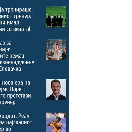
ја тренираше
вниот тренер:
ни имал
и со визата!
аз за
ија:
ите немаа
 изненадување
Словачка
 нова ера на
ејмс Парк“:
го претстави
тренер
кордот: Реал
ва најскапиот
ер во