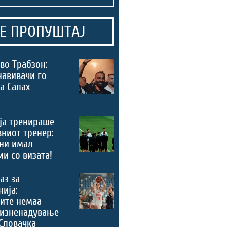
Е ПРОПУШТАЈ
во Трабзон:
навивачи го
а Салах
ја тренираше
вниот тренер:
ни имал
и со визата!
аз за
ија:
ите немаа
 изненадување
Словачка