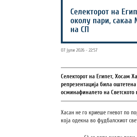
Селекторот на Егип
околу пари, сакаа 
на СП
07 јули 2026 - 22:57
Селекторот на Египет, Хосам Х
репрезентација била оштетена 
осминафиналето на Светското п
Хасан не го криеше гневот по по
која одекна во фудбалскиот свет