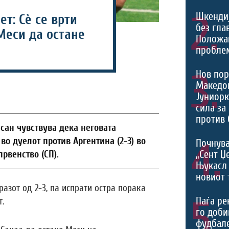
2.
Шкенди
ет: Сè се врти
без гла
Меси да остане
Положа
проблем
3.
Нов пор
Македон
Јуниорк
сила за
против 
асан чувствува дека неговата
во дуелот против Аргентина (2-3) во
4.
Почнува
„Сент Џ
рвенство (СП).
Њукасл 
новиот 
разот од 2-3, па испрати остра порака
5.
Паѓа ре
.
го доби
фудбал