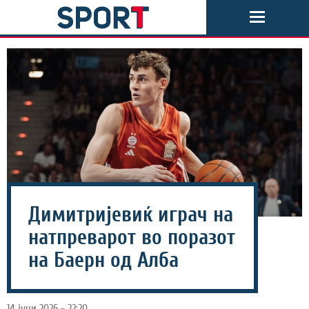
Димитријевиќ играч на
натпреварот во поразот
на Баерн од Алба
14 јуни 2026 - 22:20