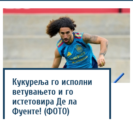
Кукуреља го исполни
ветувањето и го
истетовира Де ла
Фуенте! (ФОТО)
28 јули 2026 - 19:26