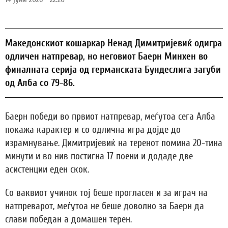
Македонскиот кошаркар Ненад Димитријевиќ одигра
одличен натпревар, но неговиот Баерн Минхен во
финалната серија од германската Бундеслига загуби
од Алба со 79-86.
Баерн победи во првиот натпревар, меѓутоа сега Алба
покажа карактер и со одлична игра дојде до
израмнување. Димитријевиќ на теренот помина 20-тина
минути и во нив постигна 17 поени и додаде две
асистенции еден скок.
Со ваквиот учинок тој беше прогласен и за играч на
натпреварот, меѓутоа не беше доволно за Баерн да
слави победан а домашен терен.