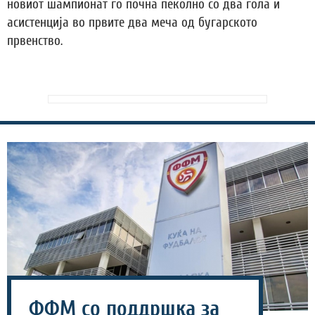
новиот шампионат го почна пеколно со два гола и
асистенција во првите два меча од бугарското
првенство.
ФФМ со поддршка за