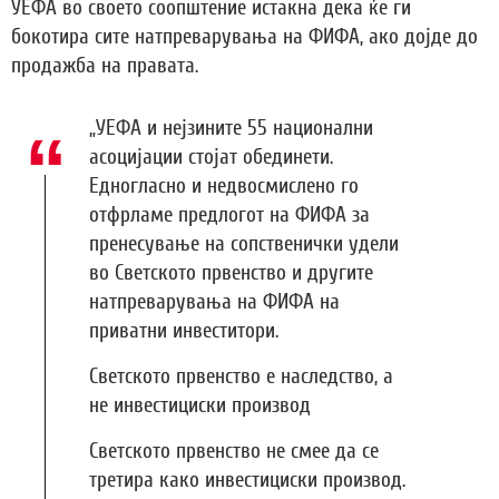
УЕФА во своето соопштение истакна дека ќе ги
бокотира сите натпреварувања на ФИФА, ако дојде до
продажба на правата.
„УЕФА и нејзините 55 национални
асоцијации стојат обединети.
Едногласно и недвосмислено го
отфрламе предлогот на ФИФА за
пренесување на сопственички удели
во Светското првенство и другите
натпреварувања на ФИФА на
приватни инвеститори.
Светското првенство е наследство, а
не инвестициски производ
Светското првенство не смее да се
третира како инвестициски производ.