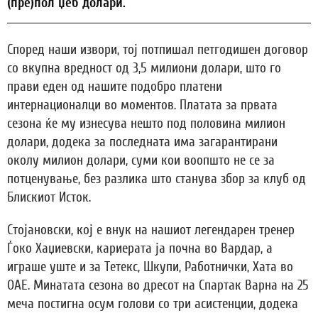
(пре)пол џеб долари.
Според наши извори, тој потпишал петгодишен договор
со вкупна вредност од 3,5 милиони долари, што го
прави еден од нашите подобро платени
интернационалци во моментов. Платата за првата
сезона ќе му изнесува нешто под половина милион
долари, додека за последната има загарантирани
околу милион долари, суми кои воопшто не се за
потценување, без разлика што станува збор за клуб од
Блискиот Исток.
Стојановски, кој е внук на нашиот легендарен тренер
Ѓоко Хаџиевски, кариерата ја почна во Вардар, а
играше уште и за Тетекс, Шкупи, Работнички, Хата во
ОАЕ. Минатата сезона во дресот на Спартак Варна на 25
меча постигна осум голови со три асистенции, додека