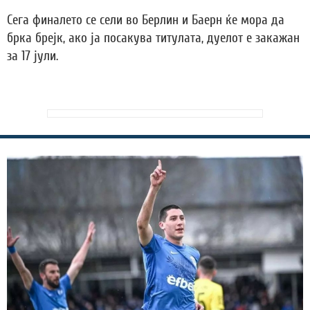
Сега финалето се сели во Берлин и Баерн ќе мора да
брка брејк, ако ја посакува титулата, дуелот е закажан
за 17 јули.