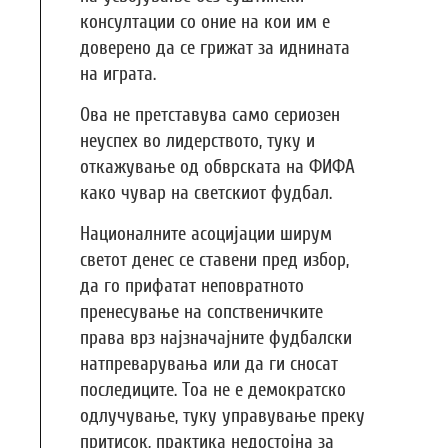
консултации со оние на кои им е
доверено да се грижат за иднината
на играта.
Ова не претставува само сериозен
неуспех во лидерството, туку и
откажување од обврската на ФИФА
како чувар на светскиот фудбал.
Националните асоцијации ширум
светот денес се ставени пред избор,
да го прифатат неповратното
пренесување на сопственичките
права врз најзначајните фудбалски
натпреварувања или да ги сносат
последиците. Тоа не е демократско
одлучување, туку управување преку
притисок, практика недостојна за