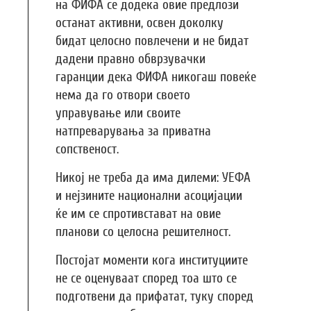
на ФИФА се додека овие предлози
останат активни, освен доколку
бидат целосно повлечени и не бидат
дадени правно обврзувачки
гаранции дека ФИФА никогаш повеќе
нема да го отвори своето
управување или своите
натпреварувања за приватна
сопственост.
Никој не треба да има дилеми: УЕФА
и нејзините национални асоцијации
ќе им се спротивстават на овие
планови со целосна решителност.
Постојат моменти кога институциите
не се оценуваат според тоа што се
подготвени да прифатат, туку според