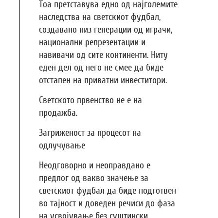
Тоа претставува едно од најголемите
наследства на светскиот фудбал,
создавано низ генерации од играчи,
национални репрезентации и
навивачи од сите континенти. Ниту
еден дел од него не смее да биде
отстапен на приватни инвеститори.
Светското првенство не е на
продажба.
Загриженост за процесот на
одлучување
Неодговорно и неоправдано е
предлог од вакво значење за
светскиот фудбал да биде подготвен
во тајност и доведен речиси до фаза
на усвојување без суштински