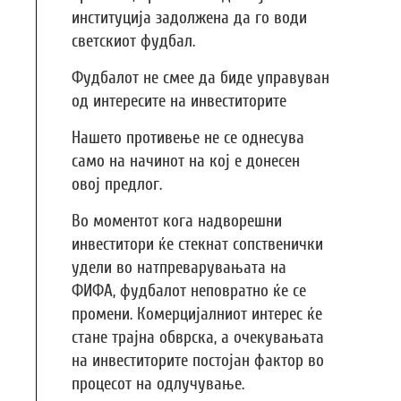
институција задолжена да го води
светскиот фудбал.
Фудбалот не смее да биде управуван
од интересите на инвеститорите
Нашето противење не се однесува
само на начинот на кој е донесен
овој предлог.
Во моментот кога надворешни
инвеститори ќе стекнат сопственички
удели во натпреварувањата на
ФИФА, фудбалот неповратно ќе се
промени. Комерцијалниот интерес ќе
стане трајна обврска, а очекувањата
на инвеститорите постојан фактор во
процесот на одлучување.