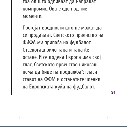
тоа од што одбиваат да направат
компромис. Ова е еден од тие
моменти.
Постојат вредности што не можат да
се продаваат. Светското првенство на
ФИФА му припаѓа на фудбалот.
Отсекогаш било така и така ќе
остане. И се додека Европа има свој
глас, Светското првенство никогаш
нема да биде на продажба“; гласи
ставот на ФФМ и останатите членки
на Европската куќа на фудбалот.