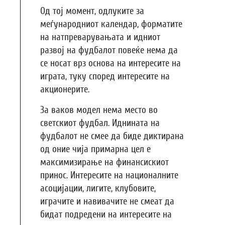
Од тој момент, одлуките за
меѓународниот календар, форматите
на натпреварувањата и идниот
развој на фудбалот повеќе нема да
се носат врз основа на интересите на
играта, туку според интересите на
акционерите.
За ваков модел нема место во
светскиот фудбал. Иднината на
фудбалот не смее да биде диктирана
од оние чија примарна цел е
максимизирање на финансискиот
принос. Интересите на националните
асоцијации, лигите, клубовите,
играчите и навивачите не смеат да
бидат подредени на интересите на