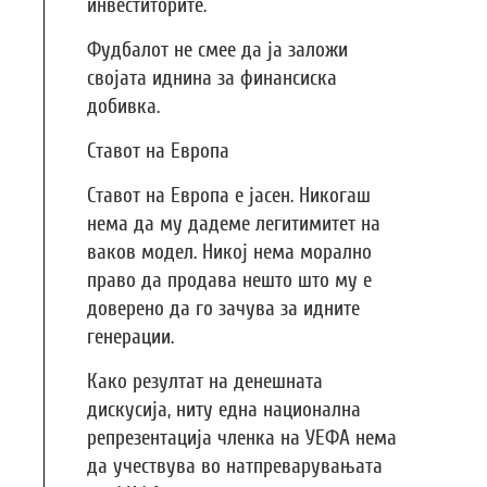
инвеститорите.
Фудбалот не смее да ја заложи
својата иднина за финансиска
добивка.
Ставот на Европа
Ставот на Европа е јасен. Никогаш
нема да му дадеме легитимитет на
ваков модел. Никој нема морално
право да продава нешто што му е
доверено да го зачува за идните
генерации.
Како резултат на денешната
дискусија, ниту една национална
репрезентација членка на УЕФА нема
да учествува во натпреварувањата