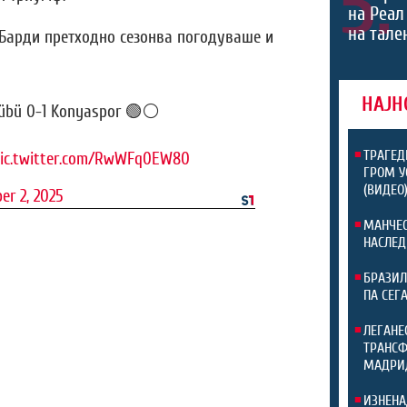
5.
на Реал
на тале
 Барди претходно сезонва погодуваше и
НАЈН
übü 0-1 Konyaspor 🟢⚪️
ТРАГЕД
ic.twitter.com/RwWFq0EW80
ГРОМ У
(ВИДЕО
er 2, 2025
МАНЧЕС
НАСЛЕД
БРАЗИЛ
ПА СЕГ
ЛЕГАНЕ
ТРАНСФ
МАДРИ
ИЗНЕНА