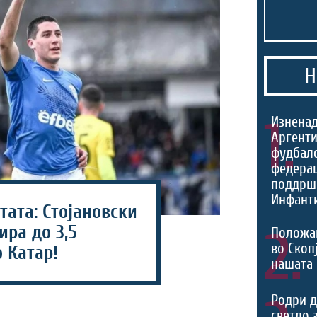
Н
1.
Изненад
Аргенти
фудбал
федерац
поддрш
Инфант
ата: Стојановски
ра до 3,5
2.
Положа
во Скоп
 Катар!
нашата
Родри д
светло 