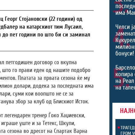
3.
последн
има Ман
Георг Стојановски (22 години) од
4.
Челси ј
дбалер на катарскиот тим Лусаил,
заменат
 до пет години по што би си заминал
Кукурељ
милиони
бонуси!
ал петгодишен договор со вкупна
5.
Барсело
, што го прави еден од нашите подобро
копира 
ентов. Платата за првата сезона ќе му
на Реал
илион долари, додека за последната има
на тале
ари, суми кои воопшто не се за
анува збор за клуб од Блискиот Исток.
НАЈН
от легендарен тренер Ѓоко Хаџиевски,
 играше уште и за Тетекс, Шкупи,
ТРАГЕД
ата сезона во дресот на Спартак Варна
ГРОМ У