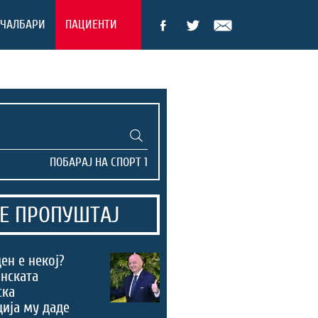
ЕЧАЛБАРИ
ПАЦИЕНТИ
Е ПРОПУШТАЈ
ен е некој?
нската
ска
ија му даде