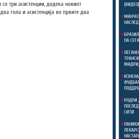
 со три асистенции, додека новиот
(ВИДЕО
два гола и асистенција во првите два
МАНЧЕС
НАСЛЕД
БРАЗИЛ
ПА СЕГ
ЛЕГАНЕ
ТРАНСФ
МАДРИ
ИЗНЕНА
ФУДБАЛ
ПОДДР
РОДРИ 
ПОСЛЕД
СИТИ
ПАНИКА
ЛЕКАРС
НАСТАП