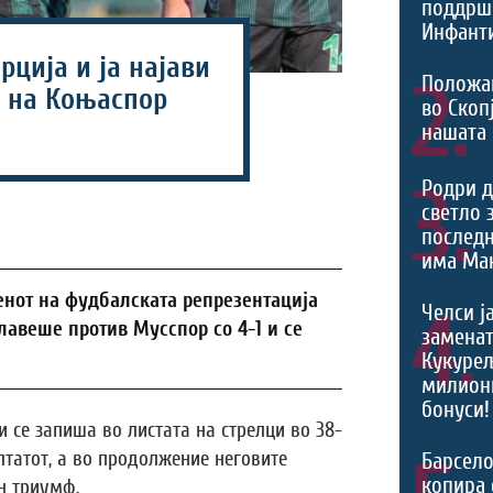
поддрш
Инфант
рција и ја најави
2.
Положа
 на Коњаспор
во Скоп
нашата
3.
Родри д
светло 
последн
има Ман
енот на фудбалската репрезентација
4.
Челси ј
авеше против Мусспор со 4-1 и се
заменат
Кукурељ
милиони
бонуси!
 се запиша во листата на стрелци во 38-
лтатот, а во продолжение неговите
Барсело
копира 
н триумф.