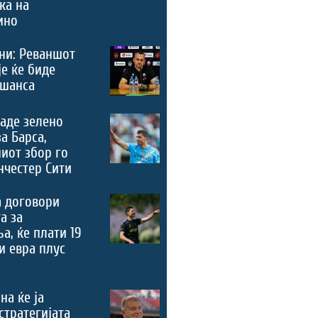
ка на
ино
ни: Реваншот
је ќе биде
 шанса
аде зелено
за Барса,
иот збор го
честер Сити
а договори
а за
а, ќе плати 19
 евра плус
на ќе ја
стратегијата