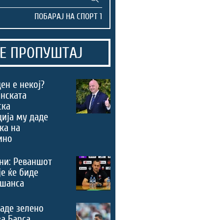
Е ПРОПУШТАЈ
ен е некој?
нската
ска
ија му даде
ка на
ино
ни: Реваншот
је ќе биде
 шанса
аде зелено
за Барса,