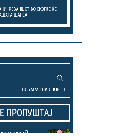
НИ: РЕВАНШОТ ВО СКОПЈЕ ЌЕ
АШАТА ШАНСА
Е ПРОПУШТАЈ
ен е некој?
нската