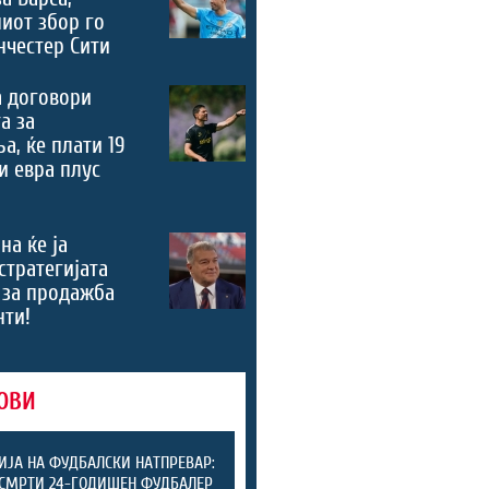
иот збор го
честер Сити
а договори
а за
а, ќе плати 19
 евра плус
на ќе ја
стратегијата
 за продажба
нти!
ОВИ
ИЈА НА ФУДБАЛСКИ НАТПРЕВАР:
СМРТИ 24-ГОДИШЕН ФУДБАЛЕР