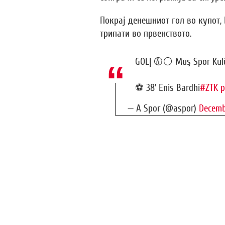
Покрај денешниот гол во купот,
трипати во првенството.
GOL| 🟡⚪️ Muş Spor Kul
⚽️ 38' Enis Bardhi
#ZTK
p
— A Spor (@aspor)
Decemb