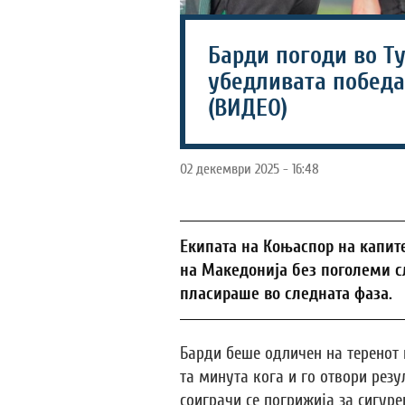
Барди погоди во Ту
убедливата победа
(ВИДЕО)
02 декември 2025 - 16:48
Eкипата на Коњаспор на капит
на Македонија без поголеми сл
пласираше во следната фаза.
Барди беше одличен на теренот и
та минута кога и го отвори резу
соиграчи се погрижија за сигуре