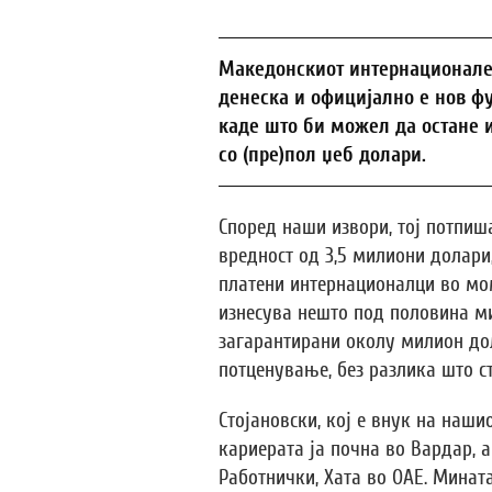
Македонскиот интернационалец 
денеска и официјално е нов фу
каде што би можел да остане и
со (пре)пол џеб долари.
Според наши извори, тој потпиш
вредност од 3,5 милиони долари
платени интернационалци во мом
изнесува нешто под половина м
загарантирани околу милион дол
потценување, без разлика што ст
Стојановски, кој е внук на наши
кариерата ја почна во Вардар, а
Работнички, Хата во ОАЕ. Минат