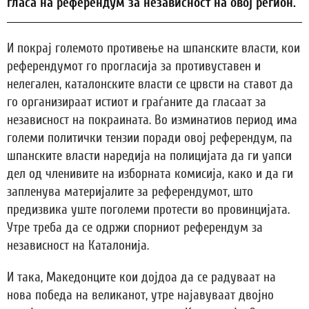
гласа на референдум за независност на овој регион.
И покрај големото противење на шпанските власти, кои
референдумот го прогласија за противуставен и
нелегален, каталонските власти се црвсти на ставот да
го организираат истиот и граѓаните да гласаат за
независност на покраината. Во изминатиов период има
големи политички тензии поради овој референдум, па
шпанските власти наредија на полицијата да ги уапси
дел од членивите на изборната комисија, како и да ги
запленува материјалите за референдумот, што
предизвика уште поголеми протести во провинцијата.
Утре треба да се одржи спорниот референдум за
независност на Каталонија.
И така, Македонците кои дојдоа да се радуваат на
нова победа на великанот, утре најавуваат двојно