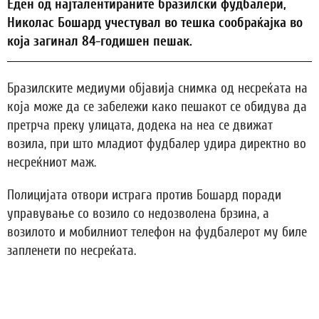
Еден од најталентираните бразилски фудбалери,
Николас Бошард учестувал во тешка сообраќајка во
која загинал 84-годишен пешак.
Бразилските медиуми објавија снимка од несреќата на
која може да се забележи како пешакот се обидува да
претрча преку улицата, додека на неа се движат
возила, при што младиот фудбалер удира директно во
несреќниот маж.
Полицијата отвори истрага против Бошард поради
управување со возило со недозволена брзина, а
возилото и мобилниот телефон на фудбалерот му биле
запленети по несреќата.