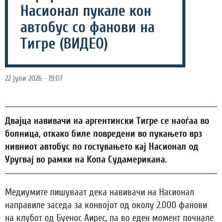
Насионал пукале кон
автобус со фанови на
Тигре (ВИДЕО)
22 јули 2026 - 19:07
Двајца навивачи на аргентински Тигре се наоѓаа во
болница, откако биле повредени во пукањето врз
нивниот автобус по гостувањето кај Насионал од
Уругвај во рамки на Копа Судамерикана.
Медиумите пишуваат дека навивачи на Насионал
направиле заседа за конвојот од околу 2.000 фанови
на клубот од Буенос Аирес, па во еден момент почнале