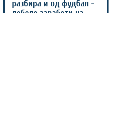
разбира и од фудбал -
дебело заработи на
Шпанија (ВИДЕО)
20 јули 2026 - 13:02
Додека шпанските фудбалери ја славеа светската
титула на тревникот во Њу Џерси, на трибините
имаше уште една голема победничка - поранешната
ѕвезда на филмовите за возрасни, Миа Калифа, која
заработи вистинско богатство на триумфот на
„црвената фурија“.
Калифа на социјалните мрежи откри дека вложила