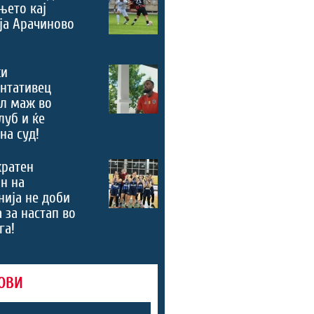
њето кај
ја Арачиново
ки
нтативец
ал маж во
луб и ќе
на суд!
кратен
н на
ија не доби
 за настап во
га!
ОВИ