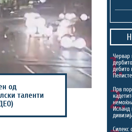
Н
1.
Червар 
дербито
дебито 
Пелист
ен од
2.
Прв пор
лски таленти
кадетит
немоќн
ДЕО)
Исланд 
дивизиј
Силекс 