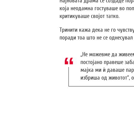
Најновата драма се создаде пор
која неодамна гостуваше во поп
критикуваше својот татко.
Тринити кажа дека не го чувств
поради тоа што не се однесувал 
„Не можевме да живеем
постојано правеше заба
мајка ми ѝ даваше пари
избриша од животот“, о