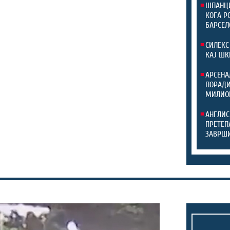
ШПАНЦИ
КОГА Р
БАРСЕЛ
СИЛЕКС
КАЈ ШК
АРСЕНА
ПОРАДИ
МИЛИО
АНГЛИС
ПРЕТЕП
ЗАВРШИ