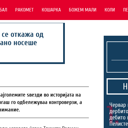
БАЛ
РАКОМЕТ
КОШАРКА
БОЖЕМ МАЛИ
КОЛИ
П
 се откажа од
ојано носеше
Н
ајголемите ѕвезди во историјата на
огаш го одбележуваа контроверзи, а
1.
Червар 
внимание.
дербито
дебито 
Пелист