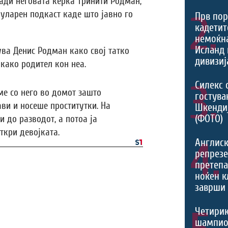
ади неговата ќерка Тринити Родман,
уларен подкаст каде што јавно го
2.
Прв пор
кадетит
немоќн
Исланд 
ува Денис Родман како свој татко
дивизиј
како родител кон неа.
3.
Силекс 
е со него во домот зашто
гостува
ви и носеше проститутки. На
Шкенди
(ФОТО)
 до разводот, а потоа ја
ткри девојката.
4.
Англис
репрезе
претеп
ноќен к
заврши 
Четири
шампио