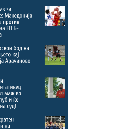
аз за
е: Македонија
а против
на ЕП Б-
а
освои бод на
њето кај
ја Арачиново
ки
нтативец
ал маж во
луб и ќе
на суд!
кратен
н на