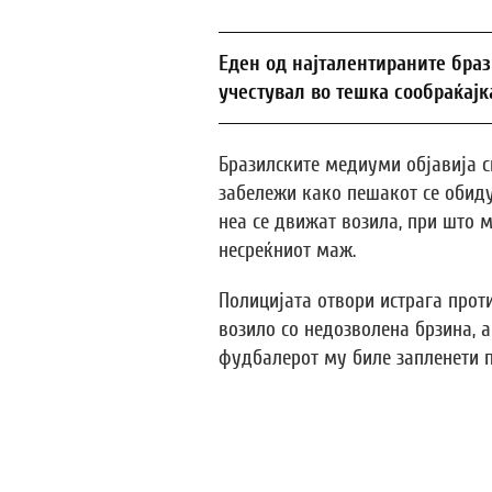
Еден од најталентираните бра
учестувал во тешка сообраќајк
Бразилските медиуми објавија с
забележи како пешакот се обиду
неа се движат возила, при што
несреќниот маж.
Полицијата отвори истрага про
возило со недозволена брзина, 
фудбалерот му биле запленети п