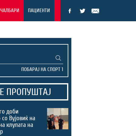
ЕЧАЛБАРИ
ПАЦИЕНТИ
Е ПРОПУШТАЈ
го доби
 со Вујовиќ на
на клупата на
ер