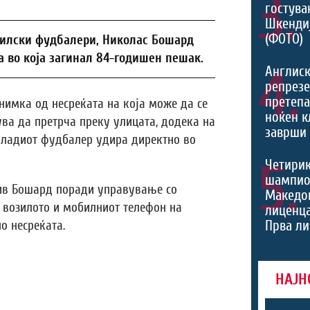
3.
гостува
Шкенди
(ФОТО)
зилски фудбалери, Николас Бошард
а во која загинал 84-годишен пешак.
4.
Англис
репрезе
претеп
нимка од несреќата на која може да се
ноќен к
ва да претрча преку улицата, додека на
заврши 
 младиот фудбалер удира директно во
5.
Четири
шампио
тив Бошард поради управување со
Македон
а возилото и мобилниот телефон на
лиценца
Прва ли
о несреќата.
НАЈН