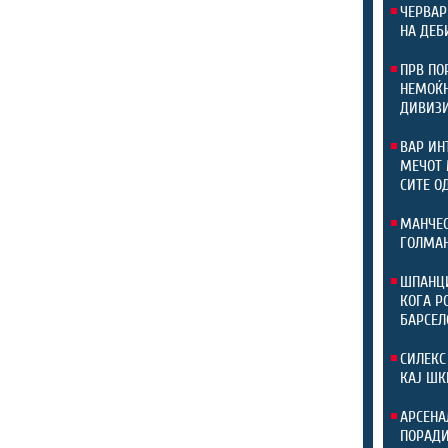
ЧЕРВАР
НА ДЕБ
ПРВ ПО
НЕМОЌН
ДИВИЗ
ВАР ИН
МЕЧОТ 
СИТЕ О
МАНЧЕС
ГОЛМАН
ШПАНЦИ
КОГА Р
БАРСЕЛ
СИЛЕКС
КАЈ ШК
АРСЕНА
ПОРАДИ