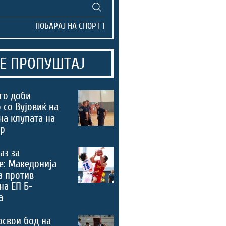
Е ПРОПУШТАЈ
го доби
 со Вујовиќ на
на клупата на
ер
аз за
е: Македонија
а против
на ЕП Б-
а
освои бод на