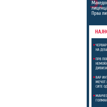
5.
Македон
лиценца
Прва ли
НАЈН
ЧЕРВАР
НА ДЕБ
ПРВ ПО
НЕМОЌН
ДИВИЗ
ВАР ИН
МЕЧОТ 
СИТЕ О
МАНЧЕС
ГОЛМАН