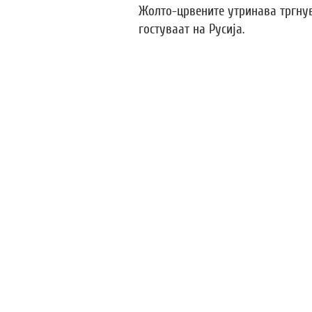
Жолто-црвените утринава тргнув
гостуваат на Русија.