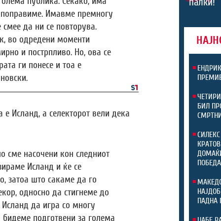
голема публика. Секако, има
палки!
 поправиме. Имавме премногу
е смее да ни се повторува.
НАЈН
к, во одредени моменти
рно и пострпливо. Но, ова се
ата ги понесе и тоа е
ЕНДРИК
ановски.
ПРЕМИЕ
ЧЕТИРИ
БИЛ ПР
 е Исланд, а селекторот вели дека
СМРТНИ
СИЛЕКС
КРАТОВ
но сме насочени кон следниот
ДОМАЌИ
ПОБЕДА
зираме Исланд и ќе се
, затоа што сакаме да го
МАКЕДО
НАЈДОБ
екор, односно да стигнеме до
ПАДНА 
 Исланд да игра со многу
а бидеме подготвени за голема
ЏАБЕ Р