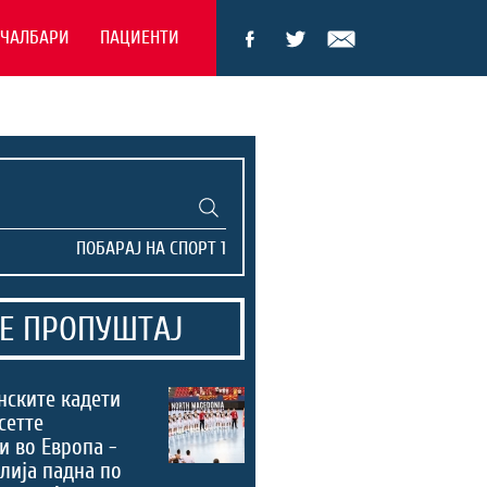
ЕЧАЛБАРИ
ПАЦИЕНТИ
Е ПРОПУШТАЈ
нските кадети
сетте
и во Европа -
лија падна по