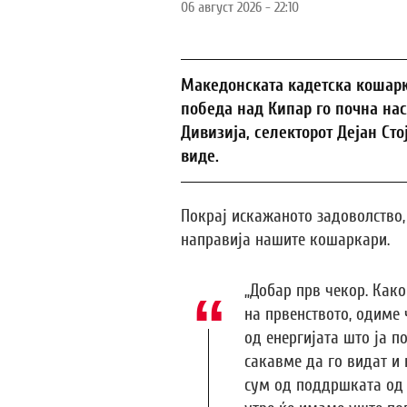
06 август 2026 - 22:10
Македонската кадетска кошарк
победа над Кипар го почна нас
Дивизија, селекторот Дејан Сто
виде.
Покрај искажаното задоволство,
направија нашите кошаркари.
„Добар прв чекор. Как
на првенството, одиме 
од енергијата што ја 
сакавме да го видат и
сум од поддршката од 