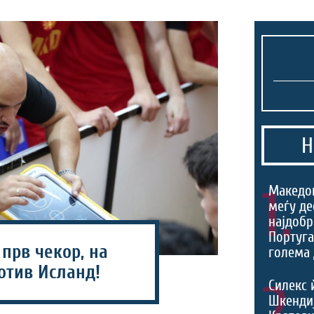
Н
1.
Македо
меѓу де
најдобр
Португа
 прв чекор, на
голема 
отив Исланд!
2.
Силекс 
Шкендиј