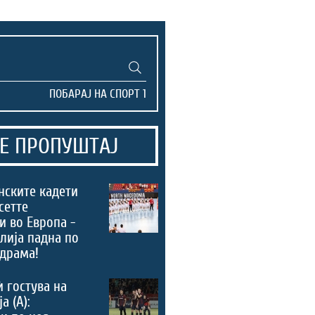
Е ПРОПУШТАЈ
нските кадети
сетте
и во Европа -
лија падна по
драма!
ѝ гостува на
а (А):