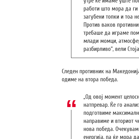
утре ќе имаме уште по
работи што мора да ги
загубени топки и тоа н
Против ваков противни
требаше да играме поми
млади момци, атмосфер
разбирливо“, вели Стој
Следен противник на Македонија
одиме на втора победа.
„Од овој момент целос
натпревар. Ќе го анали
подготвиме максимално
направиме и вториот ч
нова победа. Очекувам
енергија, па ќе мора д