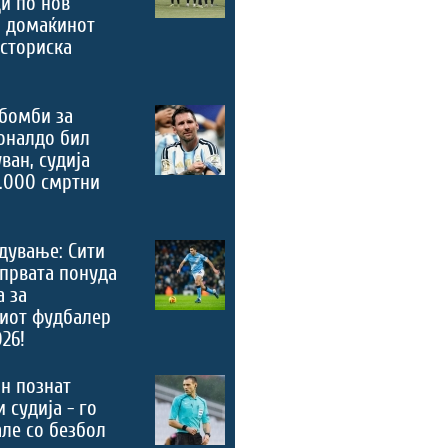
и по нов
, домаќинот
историска
бомби за
оналдо бил
ван, судија
.000 смртни
дување: Сити
 првата понуда
а за
риот фудбалер
026!
н познат
 судија - го
ле со безбол