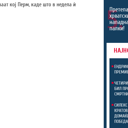
аат кој Перм, каде што в недела ѝ
5.
Претепа
хрватски
нападна
палки!
НАЈН
ЕНДРИК
ПРЕМИЕ
ЧЕТИРИ
БИЛ ПР
СМРТНИ
СИЛЕКС
КРАТОВ
ДОМАЌИ
ПОБЕДА