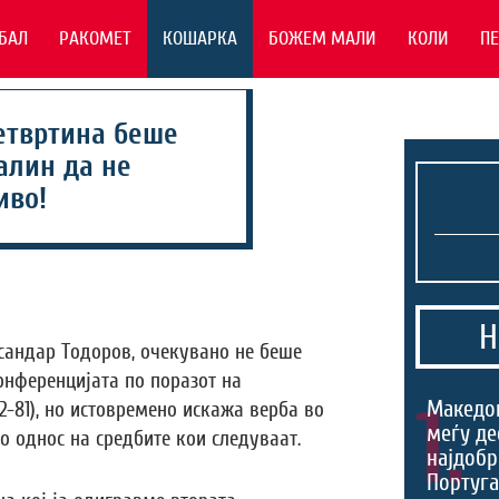
БАЛ
РАКОМЕТ
КОШАРКА
БОЖЕМ МАЛИ
КОЛИ
П
четвртина беше
алин да не
иво!
Н
сандар Тодоров, очекувано не беше
онференцијата по поразот на
1.
Македо
2-81), но истовремено искажа верба во
меѓу де
о однос на средбите кои следуваат.
најдобр
Португа