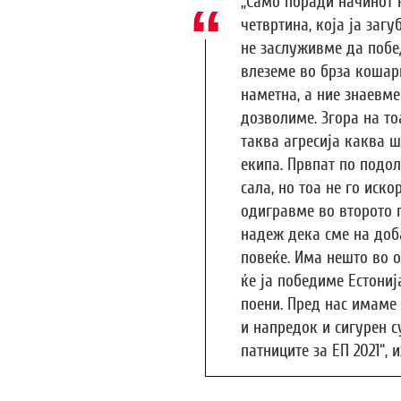
„Само поради начинот н
четвртина, која ја загу
не заслуживме да побе
влеземе во брза кошар
наметна, а ние знаевме
дозволиме. Згора на то
таква агресија каква 
екипа. Првпат по подо
сала, но тоа не го иско
одигравме во второто 
надеж дека сме на доб
повеќе. Има нешто во о
ќе ја победиме Естониј
поени. Пред нас имаме
и напредок и сигурен с
патниците за ЕП 2021“, 