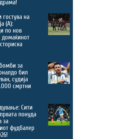
драма!
ѝ гостува на
а (А):
и по нов
, домаќинот
историска
бомби за
оналдо бил
ван, судија
.000 смртни
дување: Сити
 првата понуда
а за
риот фудбалер
026!