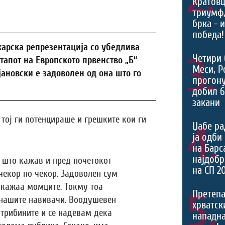
Кратовц
триумф
брка - 
победа!
арска репрезентација со убедлива
3.
Четири 
тапот на Европското првенство „Б“
Меси, Р
јановски е задоволен од она што го
прогону
добил 6
закани
 тој ги потенцираше и грешките кои ги
4.
Џабе ра
ја одби
на Барс
најдоб
о што кажав и пред почетокот
на СП 2
чекор по чекор. Задоволен сум
покажаа момците. Токму тоа
5.
Претепа
 нашите навивачи. Воодушевен
хрватски
трибините и се надевам дека
нападна