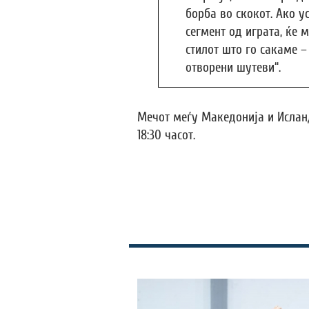
борба во скокот. Ако у
сегмент од играта, ќе 
стилот што го сакаме –
отворени шутеви“.
Мечот меѓу Македонија и Исланд 
18:30 часот.