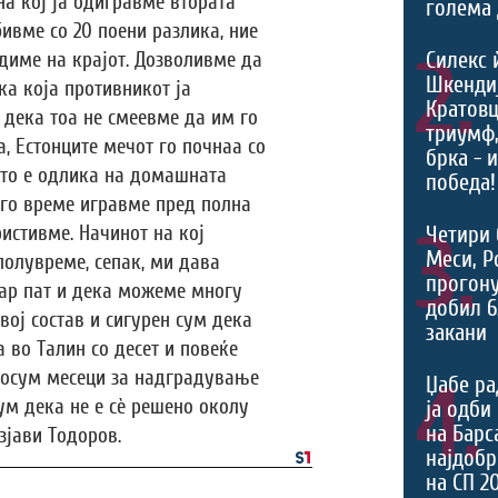
а кој ја одигравме втората
голема 
бивме со 20 поени разлика, ние
2.
Силекс 
диме на крајот. Дозволивме да
Шкендиј
ка која противникот ја
Кратовц
 дека тоа не смеевме да им го
триумф
а, Естонците мечот го почнаа со
брка - 
што е одлика на домашната
победа!
лго време игравме пред полна
3.
ристивме. Начинот на кој
Четири 
Меси, Р
полувреме, сепак, ми дава
прогону
ар пат и дека можеме многу
добил 6
вој состав и сигурен сум дека
закани
а во Талин со десет и повеќе
 осум месеци за надградување
4.
Џабе ра
ум дека не е сѐ решено околу
ја одби
на Барс
изјави Тодоров.
најдоб
на СП 2