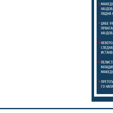
МАКЕДО
НАЈДОБ
ПАДНА 
ЏАБЕ Р
ПРВАТА
НАЈДОБ
НЕВЕРО
СЛЕДНА
ИСТАНБ
ПЕЛИСТ
МЛАДИН
МАКЕДО
ПРЕТЕП
ГО НАП