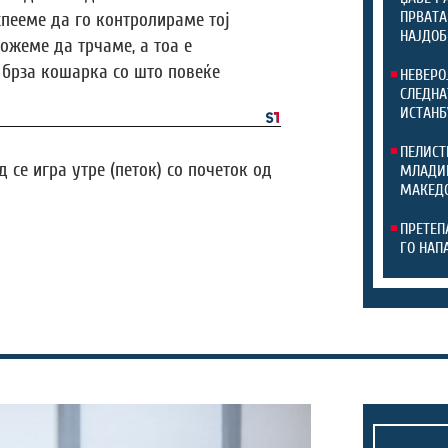
ПРВАТА
спееме да го контролираме тој
НАЈДОБ
можеме да трчаме, а тоа е
 брза кошарка со што повеќе
НЕВЕРО
СЛЕДНА
ИСТАНБ
ПЕЛИСТ
се игра утре (петок) со почеток од
МЛАДИН
МАКЕДО
ПРЕТЕП
ГО НАП