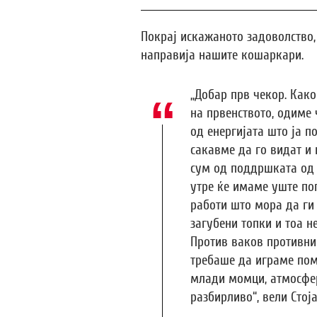
Покрај искажаното задоволство,
направија нашите кошаркари.
„Добар прв чекор. Как
на првенството, одиме 
од енергијата што ја 
сакавме да го видат и
сум од поддршката од 
утре ќе имаме уште по
работи што мора да ги
загубени топки и тоа н
Против ваков противни
требаше да играме поми
млади момци, атмосфер
разбирливо“, вели Стој