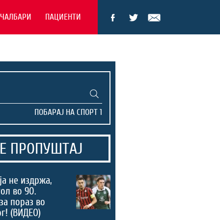
ЕЧАЛБАРИ
ПАЦИЕНТИ
Е ПРОПУШТАЈ
а не издржа,
ол во 90.
за пораз во
г! (ВИДЕО)