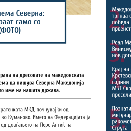
2.
Македо
нема Северна:
тргнаа 
раат само со
победа 
првенст
(ФОТО)
3.
Реал Ма
Виниси
нов дог
4.
Крај на
трана на дресовите на македонската
Крстевс
години 
нема да пишува Северна Македонија
МЗТ Ско
то име на нашата држава.
пресели
5.
Познати
 кратенката МКД, почнувајќи од
меѓуна
 во Куманово. Името на Федерацијата ја
ракомет
 од доаѓањето на Перо Антиќ на
Струга