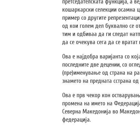
претседателската функција, а ве
кошаркарски селекции осамна ц
пример со другите репрезентаци
од кои голем дел буквално се 
тим и одбиваа да ги следат нат
да се очекува сега да се вратат
Ова е најдобра варијанта со кој
последните две децении, со огл
(пре)именување од страна на ра
знамето на предната сстрана од 
Ова е прв чекор кон остварувањ
промена на името на Федерациј
Северна Македонија во Македо
федерација.