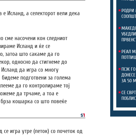
РОДРИ 
 е Исланд, а селекторот вели дека
СООПШТ
МАКЕДО
УБЕДЛИ
но сме насочени кон следниот
ПРВЕНС
зираме Исланд и ќе се
РЕАЛ М
, затоа што сакаме да го
ПОТПИШ
екор, односно да стигнеме до
ПСЖ ГО
 Исланд да игра со многу
ДОНЕСЕ
а бидеме подготвени за голема
ЗА 50 
спееме да го контролираме тој
СЕ СВР
можеме да трчаме, а тоа е
ПОБЛИС
 брза кошарка со што повеќе
се игра утре (петок) со почеток од