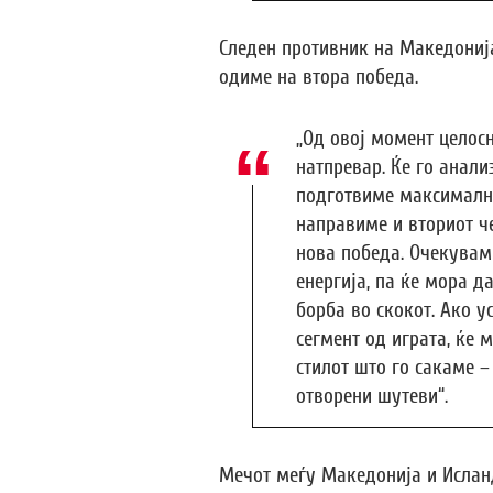
Следен противник на Македонија
одиме на втора победа.
„Од овој момент целос
натпревар. Ќе го анали
подготвиме максимално
направиме и вториот ч
нова победа. Очекувам
енергија, па ќе мора д
борба во скокот. Ако у
сегмент од играта, ќе 
стилот што го сакаме –
отворени шутеви“.
Мечот меѓу Македонија и Исланд 