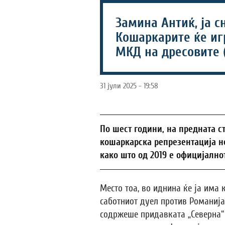
Замина Антиќ, ја с
Кошаркарите ќе иг
МКД на дресовите 
31 јули 2025 - 19:58
По шест години, на предната с
кошаркарска репрезентација 
како што од 2019 е официјално
Место тоа, во иднина ќе ја има
саботниот дуел против Романија
содржеше придавката „Северна“