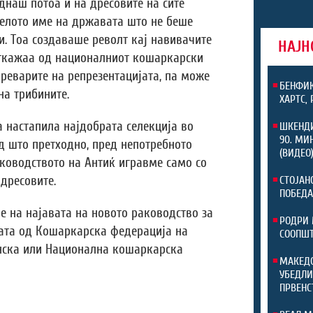
днаш потоа и на дресовите на сите
елото име на државата што не беше
и. Тоа создаваше револт кај навивачите
НАЈН
откажаа од националниот кошаркарски
преварите на репрезентацијата, па може
БЕНФИК
 на трибините.
ХАРТС,
а настапила најдобрата селекција во
ШКЕНДИ
90. МИ
ед што претходно, пред непотребното
(ВИДЕО
ководството на Антиќ игравме само со
дресовите.
СТОЈАН
ПОБЕДА
е на најавата на новото раководство за
РОДРИ 
ата од Кошаркарска федерација на
СООПШТ
нска или Национална кошаркарска
МАКЕДО
УБЕДЛИ
ПРВЕНС