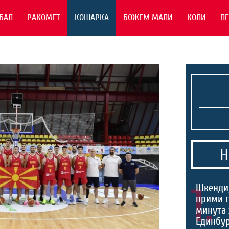
БАЛ
РАКОМЕТ
КОШАРКА
БОЖЕМ МАЛИ
КОЛИ
П
Н
1.
Шкендиј
прими г
минута 
Единбур