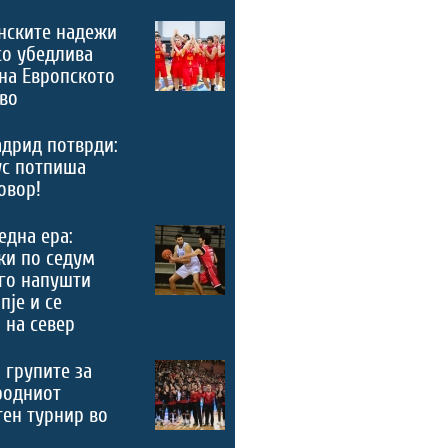
нските надежи
со убедлива
на Европското
во
дрид потврди:
ус потпиша
овор!
 една ера:
ки по седум
го напушти
пје и се
 на север
 групите за
родниот
ен турнир во