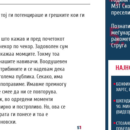
МЗТ Ско
пресели
 тој ги потенцираше и грешките кои ги
5.
Познати
меѓуна
ракомет
о што кажав и пред почетокот
Струга
чекор по чекор. Задоволен сум
покажаа момците. Токму тоа
 нашите навивачи. Воодушевен
НАЈН
трибините и се надевам дека
голема публика. Секако, има
 поправиме. Имавме премногу
БЕНФИК
ХАРТС,
е смее да ни се повторува.
к, во одредени моменти
ШКЕНДИ
рно и пострпливо. Но, ова се
90. МИ
(ВИДЕО
ата ги понесе и тоа е
ановски.
СТОЈАН
ПОБЕДА