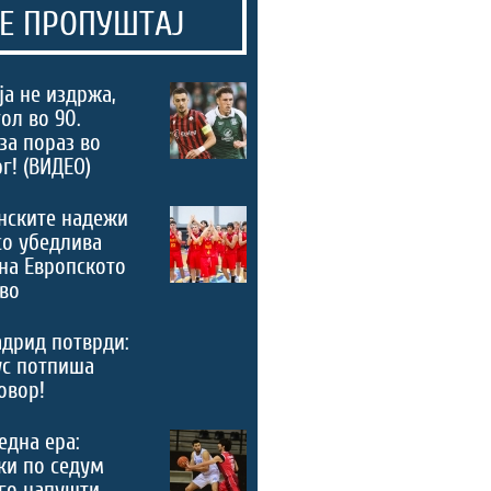
Е ПРОПУШТАЈ
а не издржа,
ол во 90.
за пораз во
г! (ВИДЕО)
нските надежи
со убедлива
на Европското
во
дрид потврди:
ус потпиша
овор!
 една ера:
ки по седум
го напушти