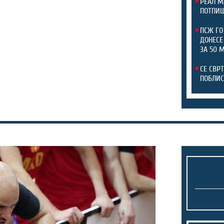
РЕАЛ М
ПОТПИШ
ПСЖ ГО
ДОНЕСЕ
ЗА 50 
СЕ СВР
ПОБЛИС