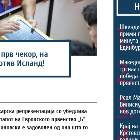
Н
1.
Шкендиј
прими г
минута 
Единбур
 прв чекор, на
2.
Македо
отив Исланд!
тргнаа 
победа 
првенст
3.
Реал Ма
Виниси
нов дог
арска репрезентација со убедлива
тапот на Европското првенство „Б“
4.
Крај на
јановски е задоволен од она што го
Крстевс
години 