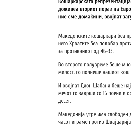
Кошаркарската репрезентација 
доживеа вториот пораз на Евро
ние сме домаќини, овојпат загу
Македонските кошаркари беа пр
него Хрватите беа подобар прот
за противникот од 46-33.
Во второто полувреме беше мно
милост, го полнеше нашиот кош д
И овојпат Дион Шабани беше нај
мечот го заврши со 16 поени и 
десет.
Македонија утре има слободен д
часот играме против Швајцарија