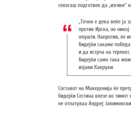
секогаш подготвен да „изгине“ н
„Точно е дека веќе ја 
против Ирска, но никој
опушти. Напротив, ќе 
бидејќи сакаме победа 
и да истрча на теренот,
бидејќи само така може
изјави Какруки.
Составот на Македонија ќе прет
бидејќи Сестина влезе во тимот 
не отпатуваа Андреј Јакимовски