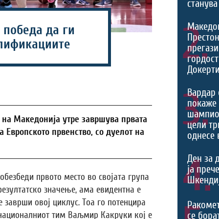
станува
2.
Македо
 победа да ги
Престон
лификациите
прегази
гордост
Докерти
3.
Вардар 
покаже 
шампио
 на Македонија утре завршува првата
цели тр
 Европското првенство, со дуелот на
однесе 
4.
Ден за 
ја преч
обезбеди првото место во својата група
Шкендиј
езултатско значење, ама евидентна е
се заврши овој циклус. Тоа го потенцира
Ракоме
 националниот тим Ваљмир Какруки кој е
се борат