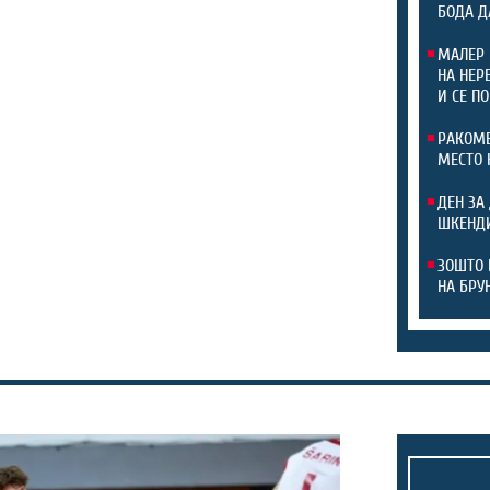
БОДА Д
МАЛЕР 
НА НЕР
И СЕ П
РАКОМЕ
МЕСТО 
ДЕН ЗА
ШКЕНДИ
ЗОШТО 
НА БРУ