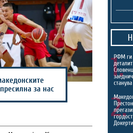
Н
1.
РФМ ги
деталит
Словенц
заеднич
македонските
станува
 пресилна за нас
2.
Македо
Престон
прегази
гордост
Докерти