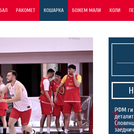
БАЛ
РАКОМЕТ
КОШАРКА
БОЖЕМ МАЛИ
КОЛИ
П
Н
1.
РФМ ги
деталит
Словенц
заеднич