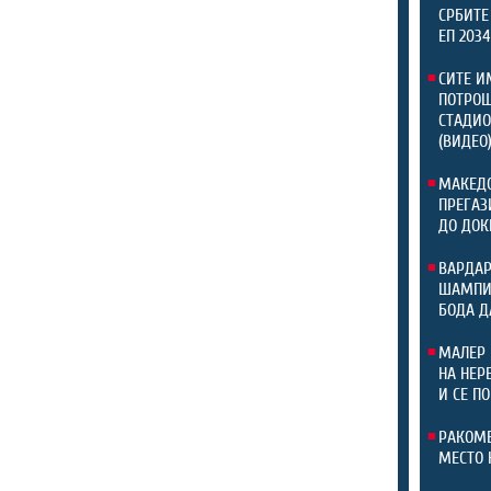
СРБИТЕ
ЕП 203
СИТЕ И
ПОТРОШ
СТАДИО
(ВИДЕО
МАКЕДО
ПРЕГАЗ
ДО ДОК
ВАРДАР
ШАМПИО
БОДА Д
МАЛЕР 
НА НЕР
И СЕ П
РАКОМЕ
МЕСТО 