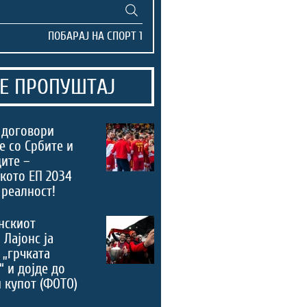
Е ПРОПУШТАЈ
 договори
е со Србите и
ите –
кото ЕП 2034
 реалност!
нскиот
 Лајонс ја
 „грчката
“ и дојде до
 купот (ФОТО)