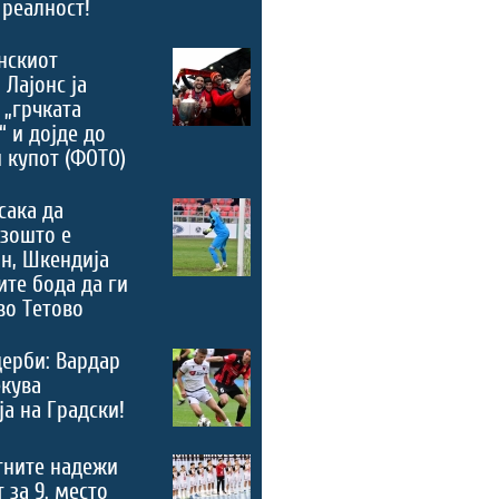
 реалност!
нскиот
 Лајонс ја
 „грчката
“ и дојде до
 купот (ФОТО)
сака да
зошто е
н, Шкендија
ите бода да ги
во Тетово
дерби: Вардар
екува
а на Градски!
тните надежи
 за 9. место