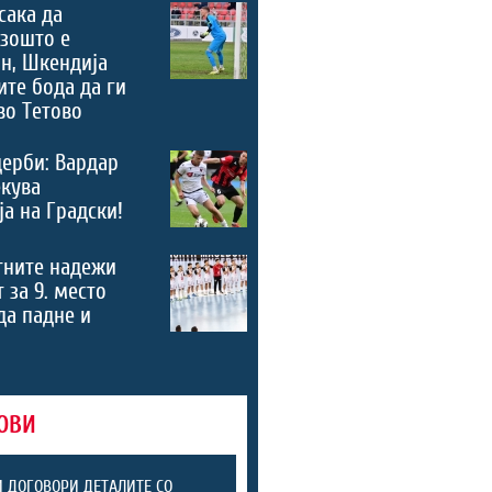
сака да
зошто е
н, Шкендија
ите бода да ги
во Тетово
дерби: Вардар
екува
а на Градски!
тните надежи
 за 9. место
 да падне и
ОВИ
 ДОГОВОРИ ДЕТАЛИТЕ СО