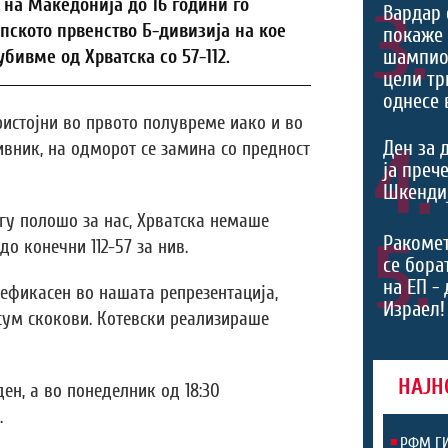
на Македонија до 16 години го
3.
Вардар 
пското првенство Б-дивизија на кое
покаже 
шампио
бивме од Хрватска со 57-112.
цели тр
однесе 
истојни во првото полувреме иако и во
4.
Ден за 
ивник, на одморот се замина со предност
ја преч
Шкендиј
гу полошо за нас, Хрватска немаше
5.
Ракоме
о конечни 112-57 за нив.
се борат
на ЕП -
ефикасен во нашата репрезентација,
Израел!
осум скокови. Котевски реализираше
НАЈН
ен, а во понеделник од 18:30
.
РФМ ГИ