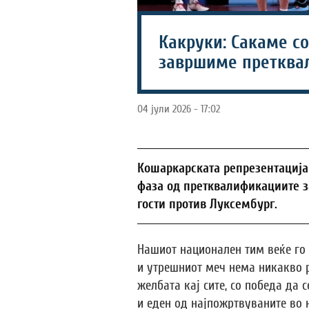
Какруки: Сакаме со
завршиме претква
04 јули 2026 - 17:02
Кошаркарската репрезентација
фаза од претквалификациите за
гости против Луксембург.
Нашиот национален тим веќе го 
и утрешниот меч нема никакво р
желбата кај сите, со победа да 
и еден од најпожртвуваните во