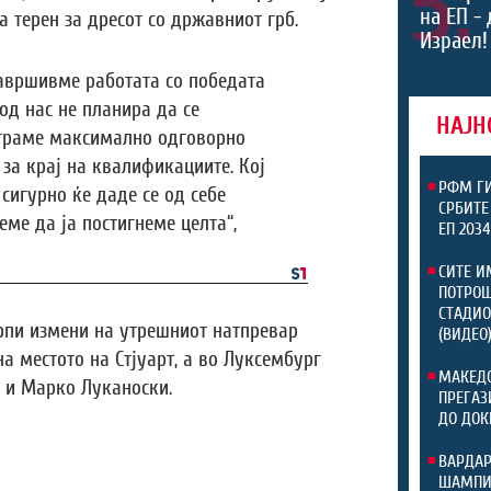
5.
на ЕП -
а терен за дресот со државниот грб.
Израел!
завршивме работата со победата
 од нас не планира да се
НАЈН
играме максимално одговорно
за крај на квалификациите. Кој
РФМ ГИ
 сигурно ќе даде се од себе
СРБИТЕ
ме да ја постигнеме целта“,
ЕП 203
СИТЕ И
ПОТРОШ
СТАДИО
рпи измени на утрешниот натпревар
(ВИДЕО
на местото на Стјуарт, а во Луксембург
МАКЕДО
 и Марко Луканоски.
ПРЕГАЗ
ДО ДОК
ВАРДАР
ШАМПИО