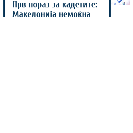
Прв пораз за кадетите:
Македонија немоќна
против Исланд на ЕП Б-
дивизија
07 август 2026 - 20:45
Кадетската репрезентација на Македонија вечерва
беше немоќна против Исланд (75-87) во второто коло
од Европското првенство (ЕП) Б-дивизија.
Исланд ја контролираше играта од самиот почеток, па
стигна до предност од 30-17. Сепак, Македонија почна
да се буди во третата четвртина и намали на три поени