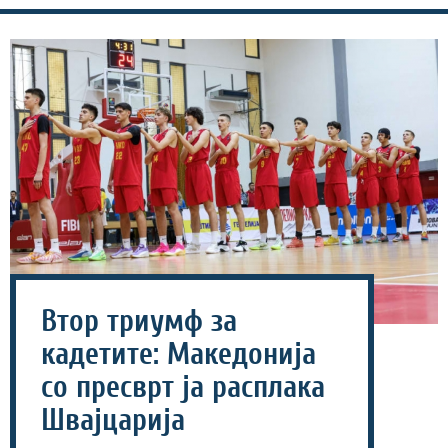
Втор триумф за
кадетите: Македонија
со пресврт ја расплака
Швајцарија