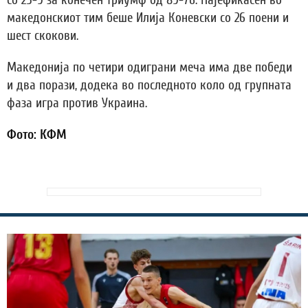
со 25-9 за конечен триумф од 89-76. Најефикасен во
македонскиот тим беше Илија Коневски со 26 поени и
шест скокови.
Македонија по четири одиграни меча има две победи
и два порази, додека во последното коло од групната
фаза игра против Украина.
Фото: КФМ