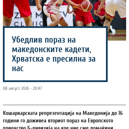
Убедлив пораз на
македонските кадети,
Хрватска е пресилна за
нас
08 август 2026 - 20:47
Кошаркарската репрезентација на Македонија до 16
години го доживеа вториот пораз на Европското
првенство Б-дивизија на кое ние сме домаќини,