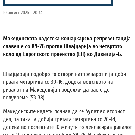
10 август 2026 - 20:34
Македонската кадетска кошаркарска репрезентација
славеше со 89-76 против Швајцарија во четвртото
коло од Европското првенство (ЕП) во Дивизија-Б.
Швајцарија подобро го отвори натпреварот и ја доби
првата четвртина со 30-16, додека водството на
ривалот на Македонија продолжи да расте до
полувреме (53-38).
Македонските кадети почнаа да се будат во вториот
дел, па така ја добија третата четвртина со 26-14,
додека во последните 10 минути го декласираа ривалот