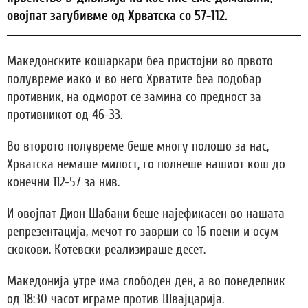
овојпат загубивме од Хрватска со 57-112.
Македонските кошаркари беа пристојни во првото
полувреме иако и во него Хрватите беа подобар
противник, на одморот се замина со предност за
противникот од 46-33.
Во второто полувреме беше многу полошо за нас,
Хрватска немаше милост, го полнеше нашиот кош до
конечни 112-57 за нив.
И овојпат Дион Шабани беше најефикасен во нашата
репрезентација, мечот го заврши со 16 поени и осум
скокови. Котевски реализираше десет.
Македонија утре има слободен ден, а во понеделник
од 18:30 часот играме против Швајцарија.