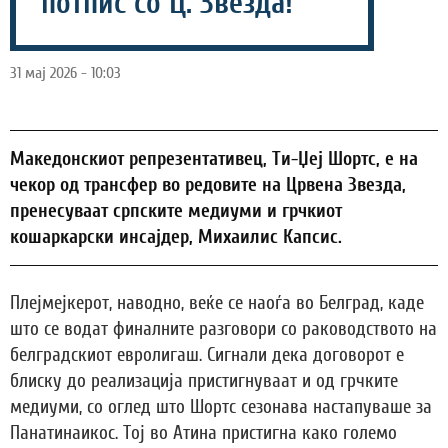
потпис со Ц. Звезда!
31 мај 2026 - 10:03
Македонскиот репрезентативец, Ти-Џеј Шортс, е на
чекор од трансфер во редовите на Црвена Звезда,
пренесуваат српските медиуми и грчкиот
кошаркарски инсајдер, Михаилис Капсис.
Плејмејкерот, наводно, веќе се наоѓа во Белград, каде
што се водат финалните разговори со раководството на
белградскиот евролигаш. Сигнали дека договорот е
блиску до реализација пристигнуваат и од грчките
медиуми, со оглед што Шортс сезонава настапуваше за
Панатинаикос. Тој во Атина пристигна како големо