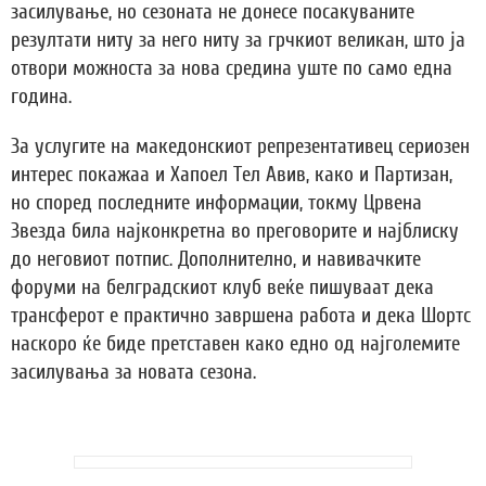
засилување, но сезоната не донесе посакуваните
резултати ниту за него ниту за грчкиот великан, што ја
отвори можноста за нова средина уште по само една
година.
За услугите на македонскиот репрезентативец сериозен
интерес покажаа и Хапоел Тел Авив, како и Партизан,
но според последните информации, токму Црвена
Звезда била најконкретна во преговорите и најблиску
до неговиот потпис. Дополнително, и навивачките
форуми на белградскиот клуб веќе пишуваат дека
трансферот е практично завршена работа и дека Шортс
наскоро ќе биде претставен како едно од најголемите
засилувања за новата сезона.