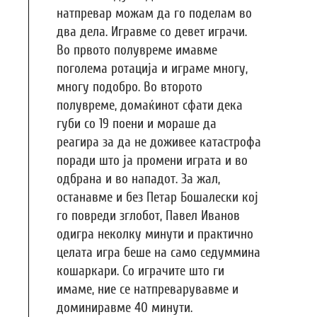
натпревар можам да го поделам во
два дела. Игравме со девет играчи.
Во првото полувреме имавме
поголема ротација и играме многу,
многу подобро. Во второто
полувреме, домаќинот сфати дека
губи со 19 поени и мораше да
реагира за да не доживее катастрофа
поради што ја промени играта и во
одбрана и во нападот. За жал,
останавме и без Петар Бошалески кој
го повреди зглобот, Павел Иванов
одигра неколку минути и практично
целата игра беше на само седуммина
кошаркари. Со играчите што ги
имаме, ние се натпреварувавме и
доминиравме 40 минути.