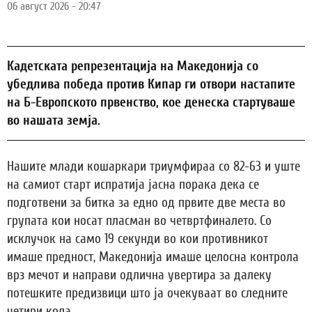
06 август 2026 - 20:47
Кадетската репрезентација на Македонија со
убедлива победа против Кипар ги отвори настапите
на Б-Европското првенство, кое денеска стартуваше
во нашата земја.
Нашите млади кошаркари триумфираа со 82-63 и уште
на самиот старт испратија јасна порака дека се
подготвени за битка за едно од првите две места во
групата кои носат пласман во четвртфиналето. Со
исклучок на само 19 секунди во кои противникот
имаше предност, Македонија имаше целосна контрола
врз мечот и направи одлична увертира за далеку
потешките предизвици што ја очекуваат во следните
четири кола.