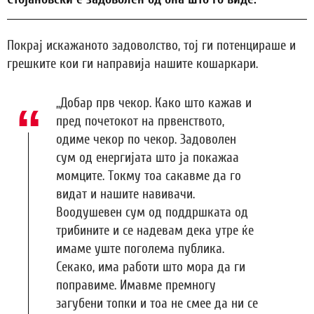
Покрај искажаното задоволство, тој ги потенцираше и
грешките кои ги направија нашите кошаркари.
„Добар прв чекор. Како што кажав и
пред почетокот на првенството,
одиме чекор по чекор. Задоволен
сум од енергијата што ја покажаа
момците. Токму тоа сакавме да го
видат и нашите навивачи.
Воодушевен сум од поддршката од
трибините и се надевам дека утре ќе
имаме уште поголема публика.
Секако, има работи што мора да ги
поправиме. Имавме премногу
загубени топки и тоа не смее да ни се