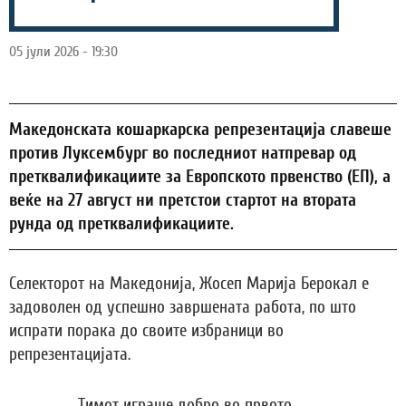
05 јули 2026 - 19:30
Македонската кошаркарска репрезентација славеше
против Луксембург во последниот натпревар од
претквалификациите за Европското првенство (ЕП), а
веќе на 27 август ни претстои стартот на втората
рунда од претквалификациите.
Селекторот на Македонија, Жосеп Марија Берокал е
задоволен од успешно завршената работа, по што
испрати порака до своите избраници во
репрезентацијата.
„Тимот играше добро во првото