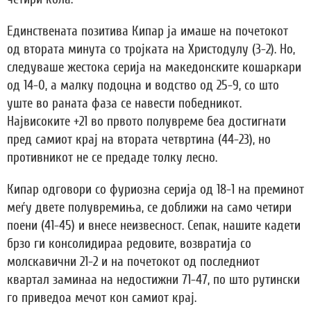
Единствената позитива Кипар ја имаше на почетокот
од втората минута со тројката на Христодулу (3-2). Но,
следуваше жестока серија на македонските кошаркари
од 14-0, а малку подоцна и водство од 25-9, со што
уште во раната фаза се навести победникот.
Највисоките +21 во првото полувреме беа достигнати
пред самиот крај на втората четвртина (44-23), но
противникот не се предаде толку лесно.
Кипар одговори со фуриозна серија од 18-1 на преминот
меѓу двете полувремиња, се доближи на само четири
поени (41-45) и внесе неизвесност. Сепак, нашите кадети
брзо ги консолидираа редовите, возвратија со
молскавични 21-2 и на почетокот од последниот
квартал заминаа на недостижни 71-47, по што рутински
го приведоа мечот кон самиот крај.