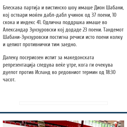
Блескава партија и вистинско шоу имаше Дион Шабани,
кој оствари моќен дабл-дабл учинок од 37 поени, 10
скока и индекс 41. Одлична поддршка имаше во
Александар Зунзуровски кој додаде 23 поени. Тандемот
Шабани-Зунзуровски постигна речиси исто поени колку
и целиот противнички тим заедно.
Далеку посериозен испит за македонската
репрезентација следува веќе утре, кога ги очекува
дуелот против Исланд во редовниот термин од 18:30
часот.