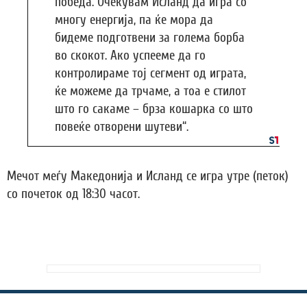
победа. Очекувам Исланд да игра со
многу енергија, па ќе мора да
бидеме подготвени за голема борба
во скокот. Ако успееме да го
контролираме тој сегмент од играта,
ќе можеме да трчаме, а тоа е стилот
што го сакаме – брза кошарка со што
повеќе отворени шутеви“.
Мечот меѓу Македонија и Исланд се игра утре (петок)
со почеток од 18:30 часот.