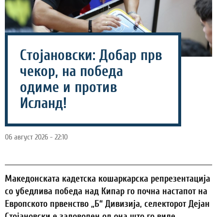
Стојановски: Добар прв
чекор, на победа
одиме и против
Исланд!
06 август 2026 - 22:10
Македонската кадетска кошаркарска репрезентација
со убедлива победа над Кипар го почна настапот на
Европското првенство „Б“ Дивизија, селекторот Дејан
Стојановски е задоволен од она што го виде.