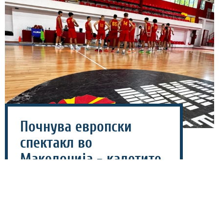
Почнува европски
спектакл во
Македонија - кадетите
против Кипар
тргнуваат кон елитата!