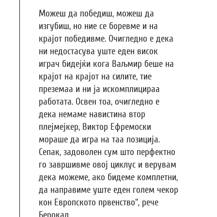
Можеш да победиш, можеш да
изгубиш, но ние се боревме и на
крајот победивме. Очигледно е дека
ни недостасува уште еден висок
играч бидејќи кога Ваљмир беше на
крајот на крајот на силите, тие
преземаа и ни ја искомплицираа
работата. Освен тоа, очигледно е
дека немаме навистина втор
плејмејкер, Виктор Ефремоски
мораше да игра на таа позиција.
Сепак, задоволен сум што перфектно
го завршивме овој циклус и верувам
дека можеме, ако бидеме комплетни,
да направиме уште еден голем чекор
кон Европското првенство“, рече
Берокал.