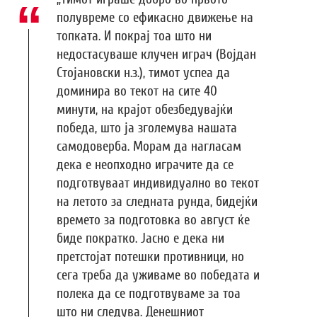
полувреме со ефикасно движење на
топката. И покрај тоа што ни
недостасуваше клучен играч (Војдан
Стојановски н.з.), тимот успеа да
доминира во текот на сите 40
минути, на крајот обезбедувајќи
победа, што ја зголемува нашата
самодоверба. Морам да нагласам
дека е неопходно играчите да се
подготвуваат индивидуално во текот
на летото за следната рунда, бидејќи
времето за подготовка во август ќе
биде пократко. Јасно е дека ни
претстојат потешки противници, но
сега треба да уживаме во победата и
полека да се подготвуваме за тоа
што ни следува. Денешниот