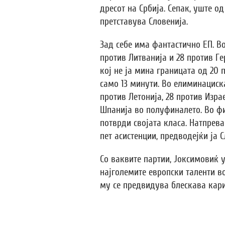
дресот на Србија. Сепак, уште о
претставува Словенија.
Зад себе има фантастично ЕП. Во
против Литванија и 28 против Ге
кој не ја мина границата од 20 
само 13 минути. Во елиминациск
против Летонија, 28 против Изра
Шпанија во полуфиналето. Во фи
потврди својата класа. Натпрева
пет асистенции, предводејќи ја 
Со ваквите партии, Јоксимовиќ 
најголемите европски таленти в
му се предвидува блескава кари