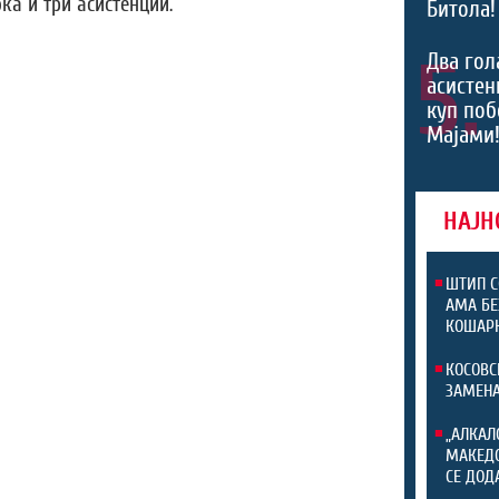
ка и три асистенции.
Битола!
5.
Два гол
асистен
куп поб
Мајами!
НАЈН
ШТИП С
АМА БЕ
КОШАРК
КОСОВС
ЗАМЕНА
„АЛКАЛ
МАКЕДО
СЕ ДОД