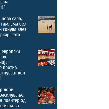
дена
т!“
 нова сала,
 тим, ама без
и сонува влез
ркарската
 европски
л во
ија -
е против
ргнуваат кон
!
р доби
засилување:
н поентер од
стигна во