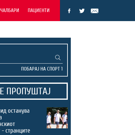
ЕЧАЛБАРИ
ПАЦИЕНТИ
Е ПРОПУШТАЈ
ид останува
а
нскиот
 - странците