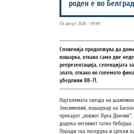
роден е во Белград
03 август 2026 - 09:49
Словенија продолжува да дом
кошарка, откако само две нед
репрезентација, селекцијата за
злато, откако во големото фин
убедливи 88-71.
Најголемата ѕвезда на шампион
Јоксимовиќ, кошаркар на Баскони
прекарот „новиот Лука Дончиќ“. 
додека неговиот татко Небојша
Поради тоа поседува и српски п