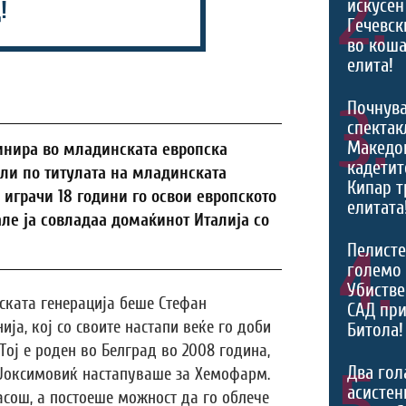
2.
искусен
!
Гечевск
во коша
елита!
3.
Почнува
спектак
Македон
инира во младинската европска
кадетит
ели по титулата на младинската
Кипар т
 играчи 18 години го освои европското
елитата
але ја совладаа домаќинот Италија со
4.
Пелисте
големо 
Убистве
ската генерација беше Стефан
САД при
ја, кој со своите настапи веќе го доби
Битола!
Тој е роден во Белград во 2008 година,
Два гол
 Јоксимовиќ настапуваше за Хемофарм.
асистен
асош, а постоеше можност да го облече