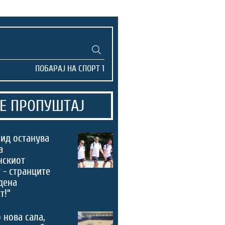
Е ПРОПУШТАЈ
ид останува
а
нскиот
 - странците
дена
т!“
 нова сала,