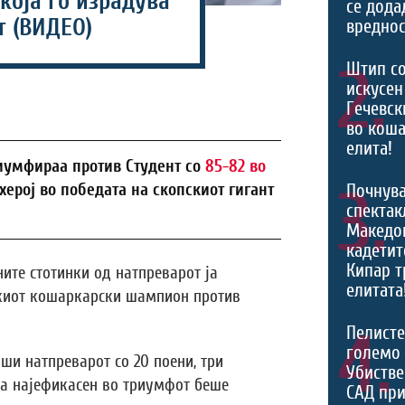
 која го израдува
се дода
т (ВИДЕО)
вреднос
2.
Штип со
искусен
Гечевск
во коша
елита!
иумфираа против Студент со
85-82 во
3.
 херој во победата на скопскиот гигант
Почнува
спектак
Македон
кадетит
Кипар т
ните стотинки од натпреварот ја
елитата
киот кошаркарски шампион против
4.
Пелисте
големо 
и натпреварот со 20 поени, три
Убистве
ка најефикасен во триумфот беше
САД при