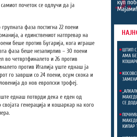
5.
куп поб
д самиот почеток се одлучи да ја
Мајами!
 групната фаза постигна 22 поени
НАЈН
рманија, а единствениот натпревар на
поени беше против Бугарија, кога играше
ШТИП С
ата фаза беше незапирлив – 30 поени
АМА БЕ
ел во четвртфиналето и 26 против
КОШАРК
налето против Италија уште еднаш ја
КОСОВС
рот го заврши со 24 поени, осум скока и
ЗАМЕНА
Словенија до нов европски трофеј.
„АЛКАЛ
уште еднаш потврди дека е еден од
МАКЕДО
СЕ ДОД
о својата генерација и кошаркар на кого
ера.
ПОЧНУВ
МАКЕДО
КИПАР 