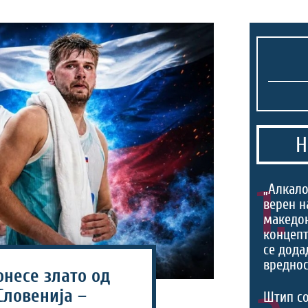
Н
1.
„Алкало
верен н
македо
концепт
се дода
вреднос
онесе злато од
Словенија –
Штип со