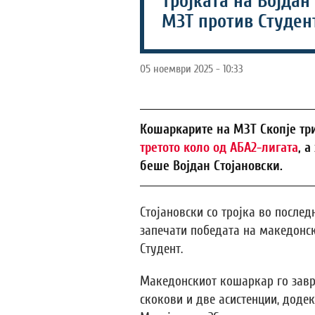
Тројката на Војдан
МЗТ против Студен
05 ноември 2025 - 10:33
Кошаркарите на МЗТ Скопје тр
третото коло од АБА2-лигата
, а
беше Војдан Стојановски.
Стојановски со тројка во послед
запечати победата на македонс
Студент.
Македонскиот кошаркар го заврш
скокови и две асистенции, доде