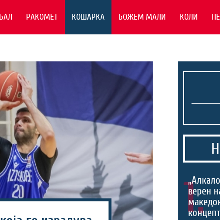
БАЛ
РАКОМЕТ
КОШАРКА
БОЖЕМ МАЛИ
КОЛИ
П
Н
1.
„Алкало
верен н
македо
концепт