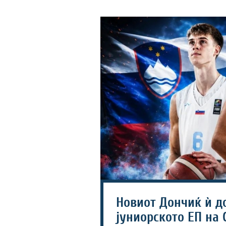
Новиот Дончиќ ѝ д
јуниорското ЕП на 