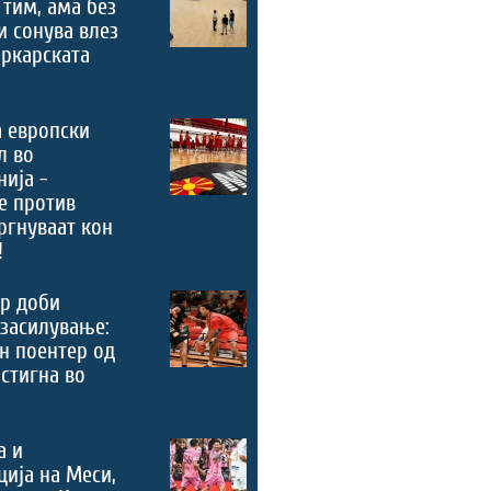
 тим, ама без
и сонува влез
ркарската
 европски
л во
ија -
е против
ргнуваат кон
!
р доби
засилување:
н поентер од
стигна во
а и
ција на Меси,