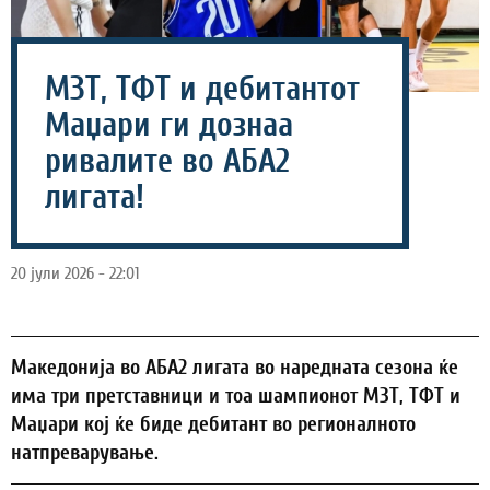
МЗТ, ТФТ и дебитантот
Маџари ги дознаа
ривалите во АБА2
лигата!
20 јули 2026 - 22:01
Maкедонија во АБА2 лигата во наредната сезона ќе
има три претставници и тоа шампионот МЗТ, ТФТ и
Маџари кој ќе биде дебитант во регионалното
натпреварување.