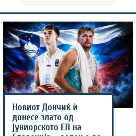
Новиот Дончиќ ѝ
донесе злато од
јуниорското ЕП на