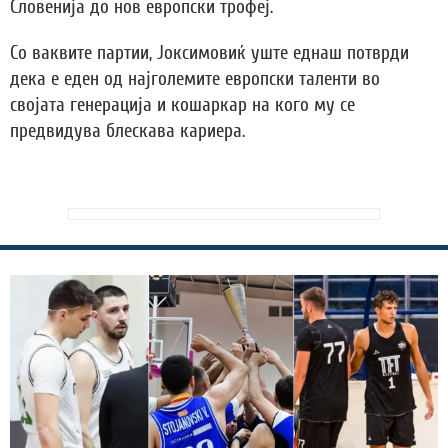
Словенија до нов европски трофеј.
Со ваквите партии, Јоксимовиќ уште еднаш потврди
дека е еден од најголемите европски таленти во
својата генерација и кошаркар на кого му се
предвидува блескава кариера.