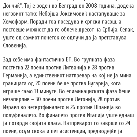
Дончиќ“. Тој е роден во Белград во 2008 година, додека
неговиот татко Небојша Јоксимовиќ настапуваше за
Хемофарм. Поради тоа поседува и српски пасош, а
постоеше можност да го облече дресот на Србија. Сепак,
уште од самиот почеток се одлучи да ја претставува
Словенија.
Зад себе има фантастично ЕП. Во групната фаза
постигна 22 поени против Литванија и 28 против
Германија, а единствениот натпревар на кој не ја мина
границата од 20 поени беше против Бугарија, кога
играше само 13 минути. Во елиминациската фаза беше
незапирлив – 30 поени против Летонија, 28 против
Израел во четвртфиналето и 26 против Шпанија во
полуфиналето. Во финалето против Италија уште еднаш
ја потврди својата класа. Натпреварот го заврши со 24
поени, осум скока и пет асистенции, предводејќи ја