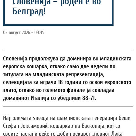
Словенија – роден е во
Белград!
03 август 2026 - 09:49
Словенија продолжува да доминира во младинската
европска кошарка, откако само две недели по
титулата на младинската репрезентација,
селекцијата за играчи 18 години го освои европското
злато, откако во големото финале ја совладаа
домаќинот Италија со убедливи 88-71.
Најголемата ѕвезда на шампионската генерација беше
Стефан Јоксимовиќ, кошаркар на Басконија, кој со
своите настапи веќе го доби прекарот „новиот Лука