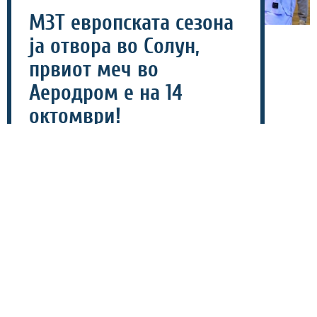
МЗТ европската сезона
ја отвора во Солун,
првиот меч во
Аеродром е на 14
октомври!
17 јули 2026 - 10:54
Македонскиот кошаркарски шампион МЗТ Скопје го
дозна распоредот за воведните кола од групната
фаза на ФИБА Еврокупот, откако иако конечниот
состав на групата сè уште не е познат, „металците“
веќе знаат кога и против кого ќе ги одиграат првите