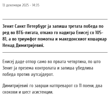
13 декември 2025 - 14:35
Зенит Санкт Петербург ја запиша третата победа по
ред во ВТБ-лигата, откако го надигра Енисеј со 105-
81, а во триумфот помогна и македонскиот кошаркар
Ненад Димитријевиќ.
Енисеј даде отпор само во првата четвртина, по што
Зенит ја презема контролата и запиша убедлива
победа против аутсајдерот.
Димитријевиќ го заврши натпреварот со 11 поени, два
скокови и шест асистенции.