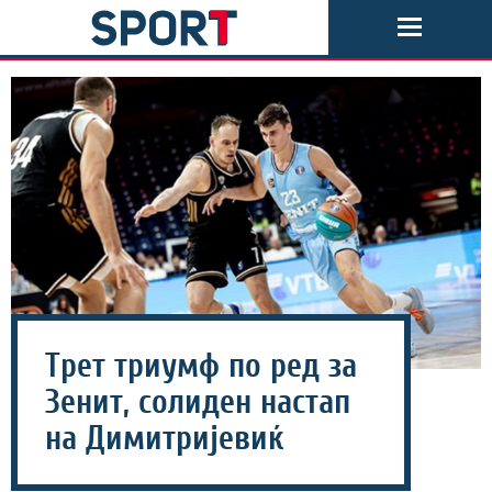
Трет триумф по ред за
Зенит, солиден настап
на Димитријевиќ