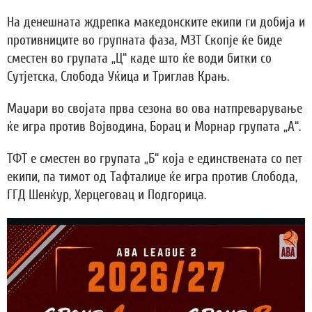
На денешната ждрепка македонските екипи ги добија и
противниците во групната фаза, МЗТ Скопје ќе биде
сместен во групата „Ц“ каде што ќе води битки со
Сутјетска, Слобода Уќица и Триглав Крањ.
Маџари во својата прва сезона во ова натпреварување
ќе игра против Војводина, Борац и Морнар групата „А“.
ТФТ е сместен во групата „Б“ која е единствената со пет
екипи, па тимот од Тафталиџе ќе игра против Слобода,
ГГД Шенќур, Херцеговац и Подгорица.