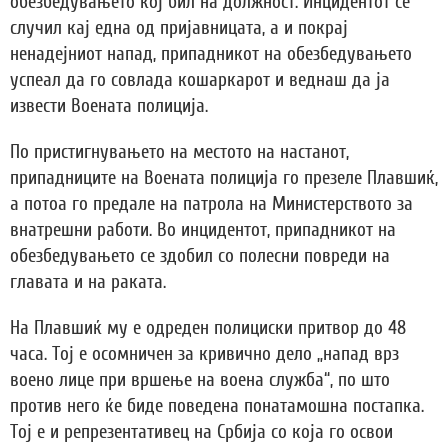
обезбедувањето кој бил на должност. Инцидентот се
случил кај една од пријавницата, а и покрај
ненадејниот напад, припадникот на обезбедувањето
успеал да го совлада кошаркарот и веднаш да ја
извести Воената полиција.
По пристигнувањето на местото на настанот,
припадниците на Воената полиција го презеле Плавшиќ,
а потоа го предале на патрола на Министерството за
внатрешни работи. Во инцидентот, припадникот на
обезбедувањето се здобил со полесни повреди на
главата и на раката.
На Плавшиќ му е одреден полициски притвор до 48
часа. Тој е осомничен за кривично дело „напад врз
воено лице при вршење на воена служба“, по што
против него ќе биде поведена понатамошна постапка.
Тој е и репрезентативец на Србија со која го освои