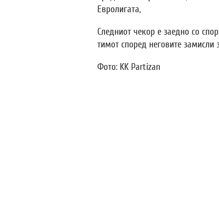
Евролигата,
Следниот чекор е заедно со спо
тимот според неговите замисли з
Фото: KK Partizan