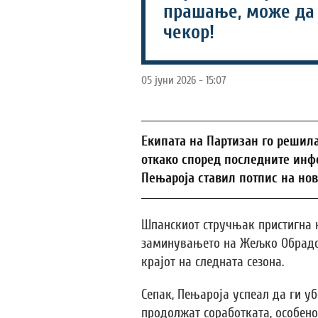
прашање, може да 
чекор!
05 јуни 2026 - 15:07
Екипата на Партизан го решил
откако според последните ин
Пењароја ставил потпис на нов
Шпанскиот стручњак пристигна н
заминувањето на Жељко Обрадо
крајот на следната сезона.
Сепак, Пењароја успеал да ги уб
продолжат соработката, особен