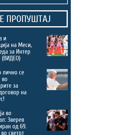
Е ПРОПУШТАЈ
а и
ција на Меси,
еда за Интер
 (ВИДЕО)
 лично се
 во
рите за
договор на
с!
ја во
л: Зверев
ран од 69.
 во светот