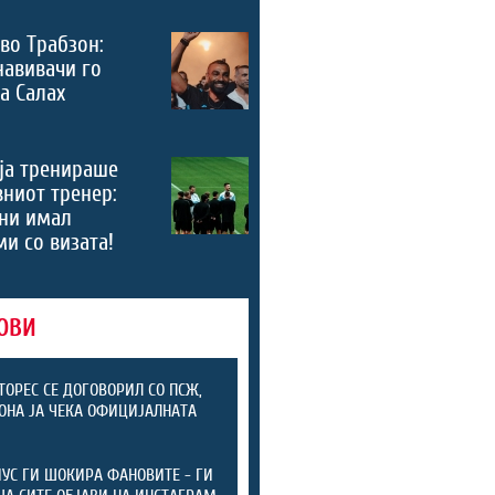
во Трабзон:
навивачи го
а Салах
ја тренираше
вниот тренер:
ни имал
и со визата!
ОВИ
ТОРЕС СЕ ДОГОВОРИЛ СО ПСЖ,
ОНА ЈА ЧЕКА ОФИЦИЈАЛНАТА
А
УС ГИ ШОКИРА ФАНОВИТЕ - ГИ