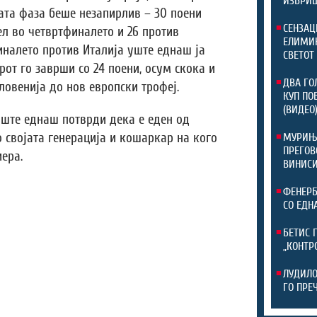
ИЗБРИШ
ата фаза беше незапирлив – 30 поени
СЕНЗАЦ
ел во четвртфиналето и 26 против
ЕЛИМИН
налето против Италија уште еднаш ја
СВЕТОТ
рот го заврши со 24 поени, осум скока и
ДВА ГО
Словенија до нов европски трофеј.
КУП ПО
(ВИДЕО
уште еднаш потврди дека е еден од
о својата генерација и кошаркар на кого
МУРИЊО
ПРЕГОВ
ера.
ВИНИСИ
ФЕНЕРБ
СО ЕДН
БЕТИС 
„КОНТР
ЛУДИЛО
ГО ПРЕ