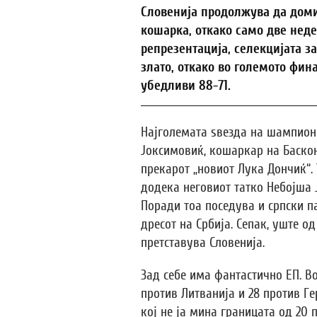
Словенија продолжува да дом
кошарка, откако само две нед
репрезентација, селекцијата за
злато, откако во големото фин
убедливи 88-71.
Најголемата ѕвезда на шампион
Јоксимовиќ, кошаркар на Баскони
прекарот „новиот Лука Дончиќ“. 
додека неговиот татко Небојша
Поради тоа поседува и српски п
дресот на Србија. Сепак, уште о
претставува Словенија.
Зад себе има фантастично ЕП. Во
против Литванија и 28 против Ге
кој не ја мина границата од 20 