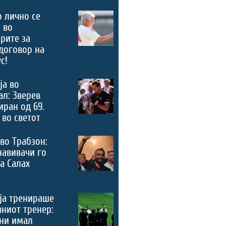
 лично се
 во
рите за
договор на
с!
ја во
л: Зверев
ран од 69.
 во светот
во Трабзон:
навивачи го
а Салах
ја тренираше
вниот тренер:
ни имал