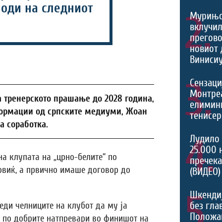
оди на следниот
2.
Мурињо
вклучил
прегово
новиот 
Винисиу
3.
Сензаци
Монтреа
а тренерското прашање до 2028 година,
елимини
формации од српските медиуми, Жоан
тенисер
а соработка.
4.
Лудило 
25.000 
а клупата на „црно-белите“ по
пречека
виќ, а првично имаше договор до
(ВИДЕО)
5.
Шкенди
без гла
еди челниците на клубот да му ја
Положа
о по добрите натпревари во финишот на