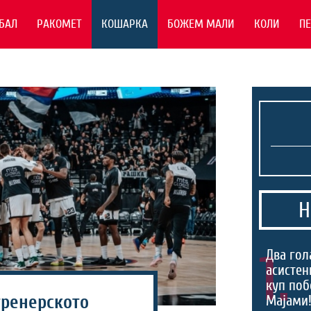
БАЛ
РАКОМЕТ
КОШАРКА
БОЖЕМ МАЛИ
КОЛИ
П
Н
1.
Два гол
асистен
куп поб
тренерското
Мајами!