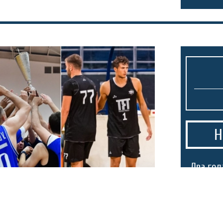
Н
1.
Два гол
асистен
куп поб
Мајами!
нтот Маџари ги