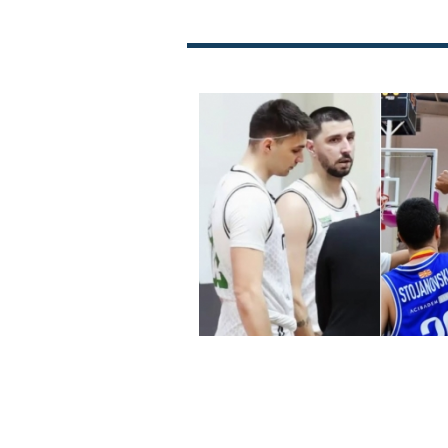
МЗТ, ТФТ и дебита