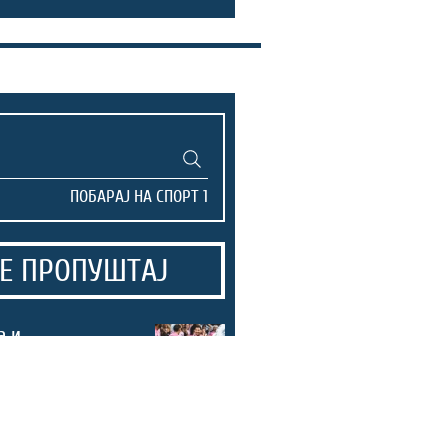
Е ПРОПУШТАЈ
а и
ција на Меси,
еда за Интер
 (ВИДЕО)