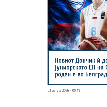
Новиот Дончиќ ѝ д
јуниорското ЕП на 
роден е во Белград
03 август 2026 - 09:49