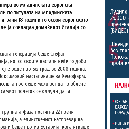
инира во младинската европска
4.
Лудило 
ели по титулата на младинската
25.000 
 играчи 18 години го освои европското
пречека
але ја совладаа домаќинот Италија со
(ВИДЕО)
5.
Шкенди
без гла
ската генерација беше Стефан
Положа
ја, кој со своите настапи веќе го доби
проблем
Тој е роден во Белград во 2008 година,
 Јоксимовиќ настапуваше за Хемофарм.
асош, а постоеше можност да го облече
НАЈН
д самиот почеток се одлучи да ја
ФЕРАН 
БАРСЕЛ
 групната фаза постигна 22 поени
ПОНУД
рманија, а единствениот натпревар на
ВИНИСИ
поени беше против Бугарија, кога играше