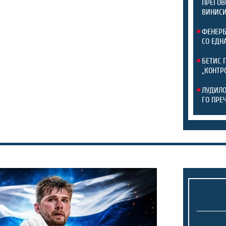
ПРЕГОВ
ВИНИСИ
ФЕНЕРБ
СО ЕДН
БЕТИС 
„КОНТР
ЛУДИЛО
ГО ПРЕ