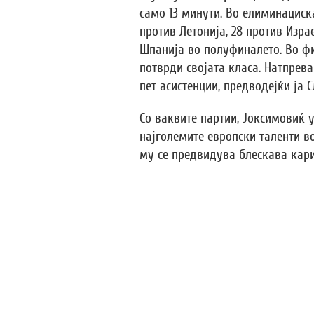
само 13 минути. Во елиминациск
против Летонија, 28 против Изра
Шпанија во полуфиналето. Во фи
потврди својата класа. Натпрева
пет асистенции, предводејќи ја 
Со ваквите партии, Јоксимовиќ 
најголемите европски таленти в
му се предвидува блескава кари