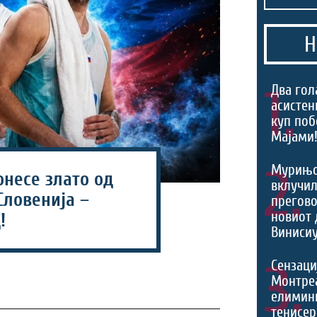
Н
1.
Два гол
асистен
куп поб
Мајами!
2.
Мурињо
онесе злато од
вклучил
Словенија –
прегово
новиот 
!
Винисиу
3.
Сензаци
Монтреа
елимини
тенисер