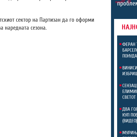
проблем
ртскиот сектор на Партизан да го оформи
НАЈН
а наредната сезона.
ФЕРАН 
БАРСЕЛ
ПОНУД
ВИНИСИ
ИЗБРИШ
СЕНЗАЦ
ЕЛИМИН
СВЕТОТ
ДВА ГО
КУП ПО
(ВИДЕО
МУРИЊО