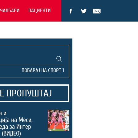
ЕЧАЛБАРИ
ПАЦИЕНТИ
Е ПРОПУШТАЈ
а и
ција на Меси,
еда за Интер
 (ВИДЕО)