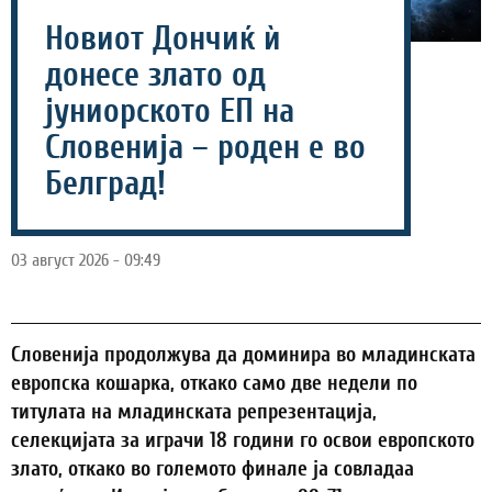
Новиот Дончиќ ѝ
донесе злато од
јуниорското ЕП на
Словенија – роден е во
Белград!
03 август 2026 - 09:49
Словенија продолжува да доминира во младинската
европска кошарка, откако само две недели по
титулата на младинската репрезентација,
селекцијата за играчи 18 години го освои европското
злато, откако во големото финале ја совладаа