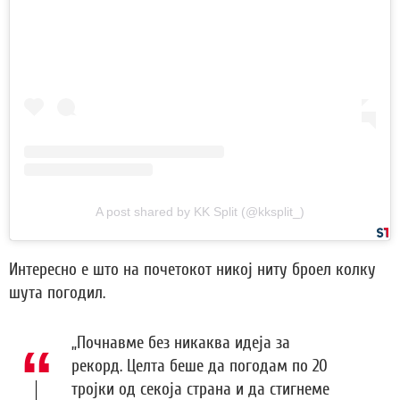
A post shared by KK Split (@kksplit_)
Интересно е што на почетокот никој ниту броел колку
шута погодил.
„Почнавме без никаква идеја за
рекорд. Целта беше да погодам по 20
тројки од секоја страна и да стигнеме