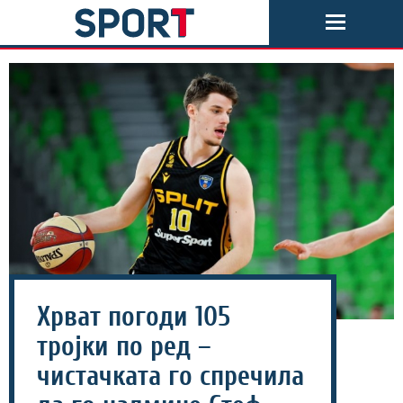
Хрват погоди 105
тројки по ред –
чистачката го спречила