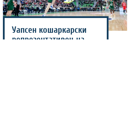
Уапсен кошаркарски
репрезентативец на
Србија – правел хаос во
воена болница!
18 јули 2026 - 09:47
Поранешниот кошаркар на Црвена звезда, Урош
Плавшиќ, е приведен од српската полиција по
сериозен инцидент што се случил во текот на ноќта
меѓу 16 и 17 јули во кругот на Воено-медицинската