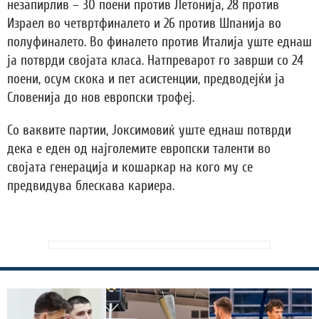
незапирлив – 30 поени против Летонија, 28 против
Израел во четвртфиналето и 26 против Шпанија во
полуфиналето. Во финалето против Италија уште еднаш
ја потврди својата класа. Натпреварот го заврши со 24
поени, осум скока и пет асистенции, предводејќи ја
Словенија до нов европски трофеј.
Со ваквите партии, Јоксимовиќ уште еднаш потврди
дека е еден од најголемите европски таленти во
својата генерација и кошаркар на кого му се
предвидува блескава кариера.