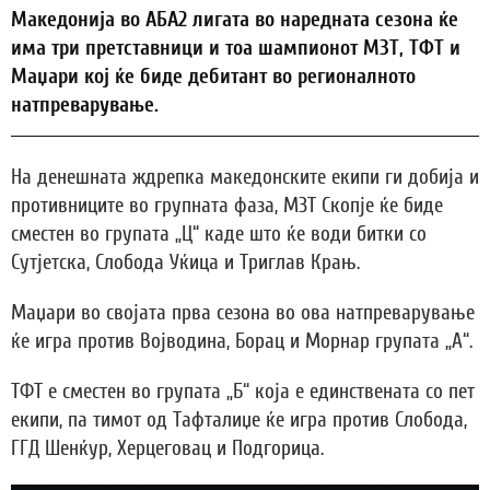
Maкедонија во АБА2 лигата во наредната сезона ќе
има три претставници и тоа шампионот МЗТ, ТФТ и
Маџари кој ќе биде дебитант во регионалното
натпреварување.
На денешната ждрепка македонските екипи ги добија и
противниците во групната фаза, МЗТ Скопје ќе биде
сместен во групата „Ц“ каде што ќе води битки со
Сутјетска, Слобода Уќица и Триглав Крањ.
Маџари во својата прва сезона во ова натпреварување
ќе игра против Војводина, Борац и Морнар групата „А“.
ТФТ е сместен во групата „Б“ која е единствената со пет
екипи, па тимот од Тафталиџе ќе игра против Слобода,
ГГД Шенќур, Херцеговац и Подгорица.