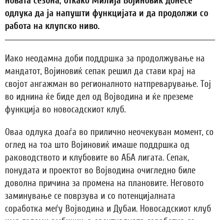
новата сезона, откако Милија Војиновиќ донесе
одлука да ја напушти функцијата и да продолжи со
работа на клупско ниво.
Иако неодамна доби поддршка за продолжување на
мандатот, Војиновиќ сепак решил да стави крај на
својот ангажман во регионалното натпреварување. Тој
во иднина ќе биде дел од Војводина и ќе преземе
функција во новосадскиот клуб.
Оваа одлука доаѓа во прилично неочекуван момент, со
оглед на тоа што Војиновиќ имаше поддршка од
раководството и клубовите во АБА лигата. Сепак,
понудата и проектот во Војводина очигледно биле
доволна причина за промена на плановите. Неговото
заминување се поврзува и со потенцијалната
соработка меѓу Војводина и Дубаи. Новосадскиот клуб