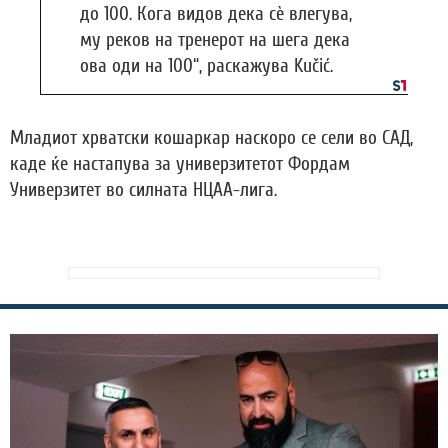
до 100. Кога видов дека сè влегува,
му реков на тренерот на шега дека
ова оди на 100“, раскажува Kučić.
Младиот хрватски кошаркар наскоро се сели во САД,
каде ќе настапува за универзитетот Фордам
Универзитет во силната НЦАА-лига.