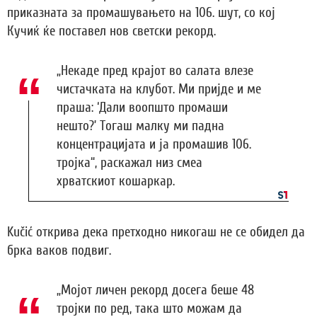
приказната за промашувањето на 106. шут, со кој
Кучиќ ќе поставел нов светски рекорд.
„Некаде пред крајот во салата влезе
чистачката на клубот. Ми пријде и ме
праша: ‘Дали воопшто промаши
нешто?’ Тогаш малку ми падна
концентрацијата и ја промашив 106.
тројка“, раскажал низ смеа
хрватскиот кошаркар.
Kučić открива дека претходно никогаш не се обидел да
брка ваков подвиг.
„Мојот личен рекорд досега беше 48
тројки по ред, така што можам да