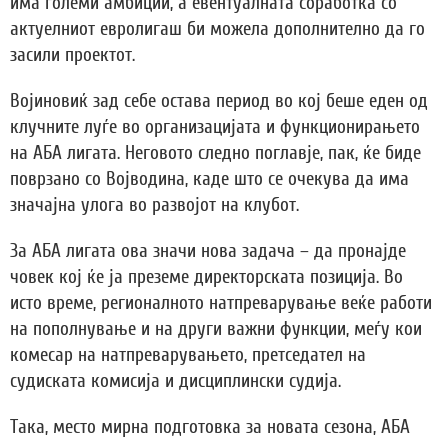
има големи амбиции, а евентуалната соработка со
актуелниот евролигаш би можела дополнително да го
засили проектот.
Војиновиќ зад себе остава период во кој беше еден од
клучните луѓе во организацијата и функционирањето
на АБА лигата. Неговото следно поглавје, пак, ќе биде
поврзано со Војводина, каде што се очекува да има
значајна улога во развојот на клубот.
За АБА лигата ова значи нова задача – да пронајде
човек кој ќе ја преземе директорската позиција. Во
исто време, регионалното натпреварување веќе работи
на пополнување и на други важни функции, меѓу кои
комесар на натпреварувањето, претседател на
судиската комисија и дисциплински судија.
Така, место мирна подготовка за новата сезона, АБА