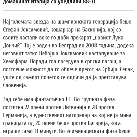
домаќинот Италија со убедливи 88-71.
Најголемата ѕвезда на шампионската генерација беше
Стефан Јоксимовиќ, кошаркар на Басконија, кој со
своите настапи веќе го доби прекарот „новиот Лука
Дончиќ“. Тој е роден во Белград во 2008 година, додека
неговиот татко Небојша Јоксимовиќ настапуваше за
Хемофарм. Поради тоа поседува и српски пасош, а
постоеше можност да го облече дресот на Србија. Сепак,
уште од самиот почеток се одлучи да ја претставува
Словенија.
Зад себе има фантастично ЕП. Во групната фаза
постигна 22 поени против Литванија и 28 против
Германија, а единствениот натпревар на кој не ја мина
границата од 20 поени беше против Бугарија, кога
играше само 13 минути. Во елиминациската фаза беше