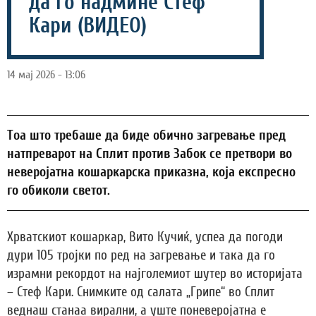
да го надмине Стеф
Кари (ВИДЕО)
14 мај 2026 - 13:06
Тоа што требаше да биде обично загревање пред
натпреварот на Сплит против Забок се претвори во
неверојатна кошаркарска приказна, која експресно
го обиколи светот.
Хрватскиот кошаркар, Вито Кучиќ, успеа да погоди
дури 105 тројки по ред на загревање и така да го
израмни рекордот на најголемиот шутер во историјата
– Стеф Кари. Снимките од салата „Грипе“ во Сплит
веднаш станаа вирални, а уште поневеројатна е