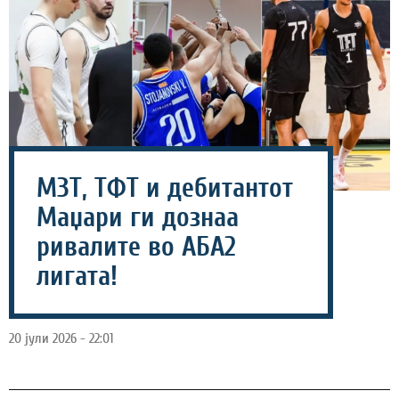
МЗТ, ТФТ и дебитантот
Маџари ги дознаа
ривалите во АБА2
лигата!
20 јули 2026 - 22:01