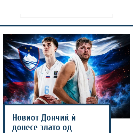
Новиот Дончиќ ѝ
донесе злато од