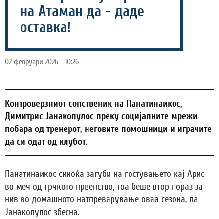
на Атаман да - даде
оставка!
02 февруари 2026 - 10:26
Контроверзниот сопственик на Панатинаикос,
Димитрис Јанакопулос преку социјалните мрежи
побара од тренерот, неговите помошници и играчите
да си одат од клубот.
Панатинаикос синоќа загуби на гостувањето кај Арис
во меч од грчкото првенство, тоа беше втор пораз за
нив во домашното натпреварување оваа сезона, па
Јанакопулос збесна.