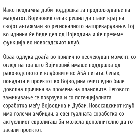
Иако неодамна доби поддршка за продолжување на
мандатот, Војиновиќ сепак решил да стави крај на
својот ангажман во регионалното натпреварување. Тој
во иднина ќе биде дел од Војводина и ќе преземе
функција во новосадскиот клуб.
Оваа одлука доаѓа во прилично неочекуван момент, со
оглед на тоа што Војиновиќ имаше поддршка од
раководството и клубовите во АБА лигата. Сепак,
понудата и проектот во Војводина очигледно биле
доволна причина за промена на плановите. Неговото
заминување се поврзува и со потенцијалната
соработка меѓу Војводина и Дубаи. Новосадскиот клуб
има големи амбиции, а евентуалната соработка со
актуелниот евролигаш би можела дополнително да го
засили проектот.