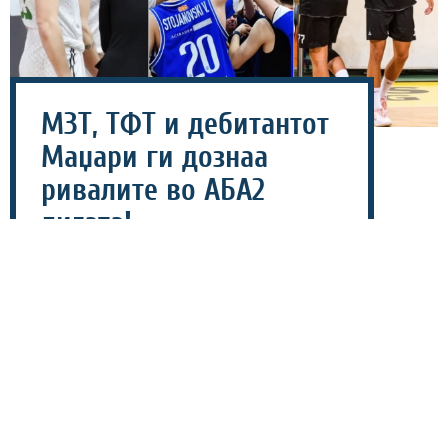
МЗТ, ТФТ и дебитантот
Маџари ги дознаа
ривалите во АБА2
лигата!
20 јули 2026 - 22:01
Maкедонија во АБА2 лигата во наредната сезона ќе
има три претставници и тоа шампионот МЗТ, ТФТ и
Маџари кој ќе биде дебитант во регионалното