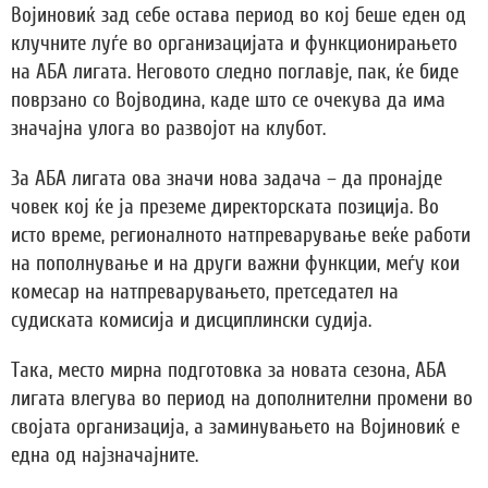
Војиновиќ зад себе остава период во кој беше еден од
клучните луѓе во организацијата и функционирањето
на АБА лигата. Неговото следно поглавје, пак, ќе биде
поврзано со Војводина, каде што се очекува да има
значајна улога во развојот на клубот.
За АБА лигата ова значи нова задача – да пронајде
човек кој ќе ја преземе директорската позиција. Во
исто време, регионалното натпреварување веќе работи
на пополнување и на други важни функции, меѓу кои
комесар на натпреварувањето, претседател на
судиската комисија и дисциплински судија.
Така, место мирна подготовка за новата сезона, АБА
лигата влегува во период на дополнителни промени во
својата организација, а заминувањето на Војиновиќ е
една од најзначајните.