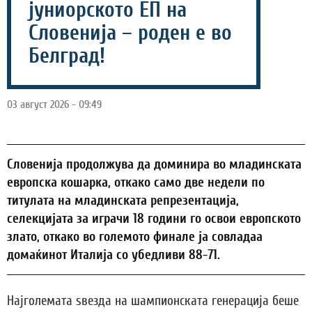
јуниорското ЕП на
Словенија – роден е во
Белград!
03 август 2026 - 09:49
Словенија продолжува да доминира во младинската
европска кошарка, откако само две недели по
титулата на младинската репрезентација,
селекцијата за играчи 18 години го освои европското
злато, откако во големото финале ја совладаа
домаќинот Италија со убедливи 88-71.
Најголемата ѕвезда на шампионската генерација беше