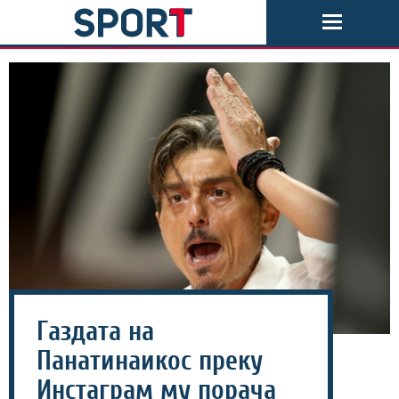
Газдата на
Панатинаикос преку
Инстаграм му порача