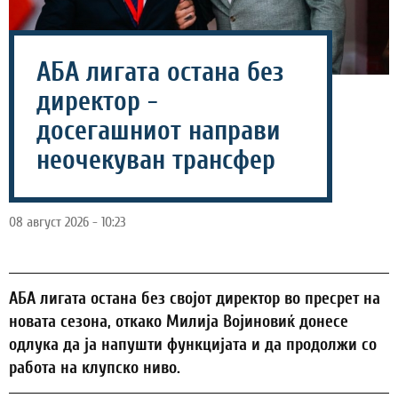
АБА лигата остана без
директор -
досегашниот направи
неочекуван трансфер
08 август 2026 - 10:23
АБА лигата остана без својот директор во пресрет на
новата сезона, откако Милија Војиновиќ донесе
одлука да ја напушти функцијата и да продолжи со
работа на клупско ниво.