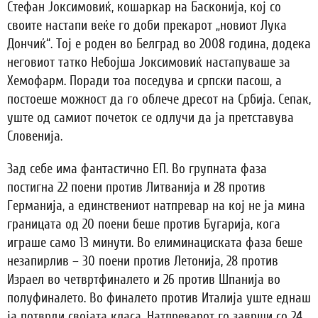
Стефан Јоксимовиќ, кошаркар на Басконија, кој со
своите настапи веќе го доби прекарот „новиот Лука
Дончиќ“. Тој е роден во Белград во 2008 година, додека
неговиот татко Небојша Јоксимовиќ настапуваше за
Хемофарм. Поради тоа поседува и српски пасош, а
постоеше можност да го облече дресот на Србија. Сепак,
уште од самиот почеток се одлучи да ја претставува
Словенија.
Зад себе има фантастично ЕП. Во групната фаза
постигна 22 поени против Литванија и 28 против
Германија, а единствениот натпревар на кој не ја мина
границата од 20 поени беше против Бугарија, кога
играше само 13 минути. Во елиминациската фаза беше
незапирлив – 30 поени против Летонија, 28 против
Израел во четвртфиналето и 26 против Шпанија во
полуфиналето. Во финалето против Италија уште еднаш
ја потврди својата класа. Натпреварот го заврши со 24