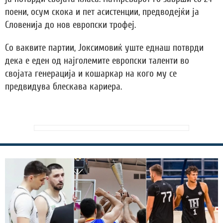
поени, осум скока и пет асистенции, предводејќи ја
Словенија до нов европски трофеј.
Со ваквите партии, Јоксимовиќ уште еднаш потврди
дека е еден од најголемите европски таленти во
својата генерација и кошаркар на кого му се
предвидува блескава кариера.