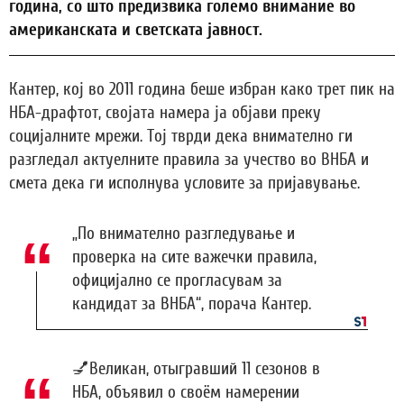
година, со што предизвика големо внимание во
американската и светската јавност.
Кантер, кој во 2011 година беше избран како трет пик на
НБА-драфтот, својата намера ја објави преку
социјалните мрежи. Тој тврди дека внимателно ги
разгледал актуелните правила за учество во ВНБА и
смета дека ги исполнува условите за пријавување.
„По внимателно разгледување и
проверка на сите важечки правила,
официјално се прогласувам за
кандидат за ВНБА“, порача Кантер.
💅Великан, отыгравший 11 сезонов в
НБА, объявил о своём намерении