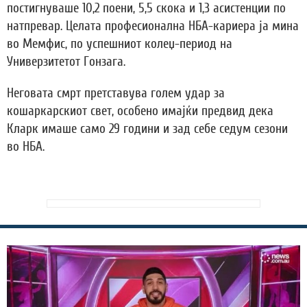
постигнуваше 10,2 поени, 5,5 скока и 1,3 асистенции по
натпревар. Целата професионална НБА-кариера ја мина
во Мемфис, по успешниот колеџ-период на
Универзитетот Гонзага.
Неговата смрт претставува голем удар за
кошаркарскиот свет, особено имајќи предвид дека
Кларк имаше само 29 години и зад себе седум сезони
во НБА.