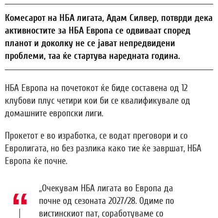
Комесарот на НБА лигата, Адам Силвер, потврди дека
активностите за НБА Европа се одвиваат според
планот и доколку не се јават непредвидени
проблеми, таа ќе стартува наредната година.
НБА Европа на почетокот ќе биде составена од 12
клубови плус четири кои би се квалификувале од
домашните европски лиги.
Прокетот е во изработка, се водат преговори и со
Евролигата, но без разлика како тие ќе завршат, НБА
Европа ќе почне.
„Очекувам НБА лигата во Европа да
почне од сезоната 2027/28. Одиме по
вистинскиот пат, соработуваме со