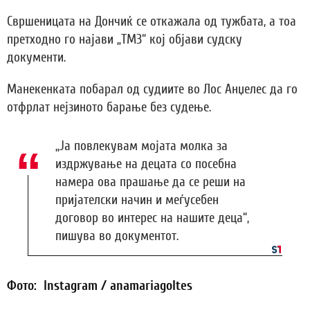
Свршеницата на Дончиќ се откажала од тужбата, а тоа
претходно го најави „ТМЗ“ кој објави судску
документи.
Манекенката побарал од судиите во Лос Анџелес да го
отфрлат нејзиното барање без судење.
„Ја повлекувам мојата молка за
издржување на децата со посебна
намера ова прашање да се реши на
пријателски начин и меѓусебен
договор во интерес на нашите деца“,
пишува во документот.
Фото: Instagram / anamariagoltes