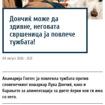
Дончиќ може да
здивне, неговата
свршеница ја повлече
тужбата!
04 август 2026 - 21:21
Анамарија Голтес ја повлекла тужбата против
словенечкиот кошаркар Лука Дончиќ, како и
барањето за алиментација за двете ќерки кои ги има
со него.