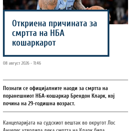
Откриена причината за
смртта на НБА
кошаркарот
08 август 2026 - 11:46
Познати се официјалните наоди за смртта на
поранешниот НБА-кошаркар Брендон Кларк, кој
почина на 29-годишна возраст.
Канцеларијата на судскиот вештак во округот Лос
Анџелес утврдила дека смртта на Кларк била