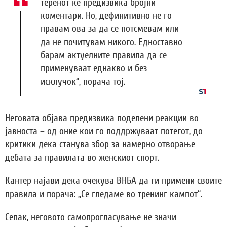
теренот ќе предизвика бројни
коментари. Но, дефинитивно не го
правам ова за да се потсмевам или
да не почитувам никого. Едноставно
барам актуелните правила да се
применуваат еднакво и без
исклучок“, порача тој.
Неговата објава предизвика поделени реакции во
јавноста – од оние кои го поддржуваат потегот, до
критики дека станува збор за намерно отворање
дебата за правилата во женскиот спорт.
Кантер најави дека очекува ВНБА да ги примени своите
правила и порача: „Се гледаме во тренинг кампот“.
Сепак, неговото самопрогласување не значи