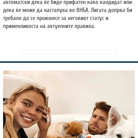
автоматски дека ќе биде прифатен како кандидат или
дека ќе може да настапува во ВНБА. Лигата допрва би
требало да се произнесе за неговиот статус и
применливоста на актуелните правила.