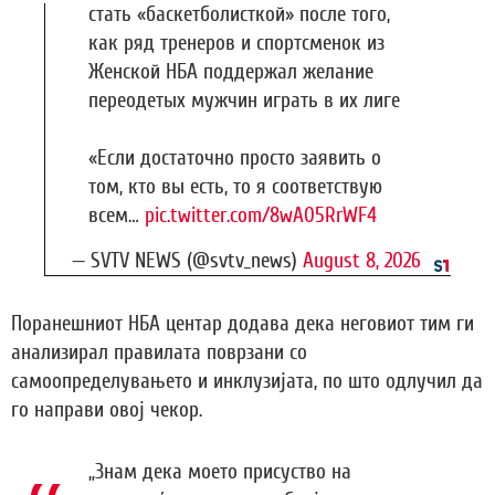
стать «баскетболисткой» после того,
как ряд тренеров и спортсменок из
Женской НБА поддержал желание
переодетых мужчин играть в их лиге
«Если достаточно просто заявить о
том, кто вы есть, то я соответствую
всем…
pic.twitter.com/8wA05RrWF4
— SVTV NEWS (@svtv_news)
August 8, 2026
Поранешниот НБА центар додава дека неговиот тим ги
анализирал правилата поврзани со
самоопределувањето и инклузијата, по што одлучил да
го направи овој чекор.
„Знам дека моето присуство на