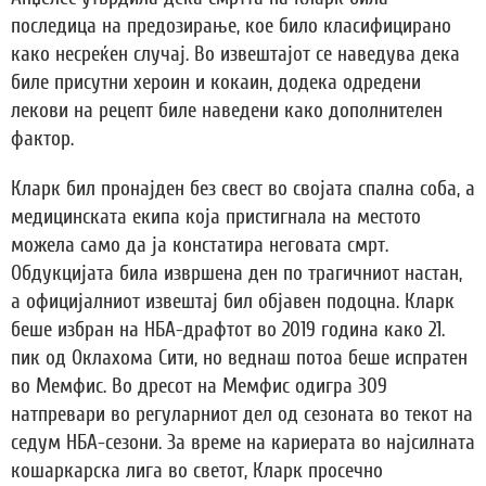
последица на предозирање, кое било класифицирано
како несреќен случај. Во извештајот се наведува дека
биле присутни хероин и кокаин, додека одредени
лекови на рецепт биле наведени како дополнителен
фактор.
Кларк бил пронајден без свест во својата спална соба, а
медицинската екипа која пристигнала на местото
можела само да ја констатира неговата смрт.
Обдукцијата била извршена ден по трагичниот настан,
а официјалниот извештај бил објавен подоцна. Кларк
беше избран на НБА-драфтот во 2019 година како 21.
пик од Оклахома Сити, но веднаш потоа беше испратен
во Мемфис. Во дресот на Мемфис одигра 309
натпревари во регуларниот дел од сезоната во текот на
седум НБА-сезони. За време на кариерата во најсилната
кошаркарска лига во светот, Кларк просечно