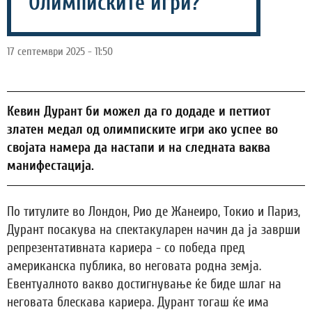
Олимписките игри?
17 септември 2025 - 11:50
Кевин Дурант би можел да го додаде и петтиот
златен медал од олимписките игри ако успее во
својата намера да настапи и на следната ваква
манифестација.
По титулите во Лондон, Рио де Жанеиро, Токио и Париз,
Дурант посакува на спектакуларен начин да ја заврши
репрезентативната кариера - со победа пред
американска публика, во неговата родна земја.
Евентуалното вакво достигнување ќе биде шлаг на
неговата блескава кариера. Дурант тогаш ќе има