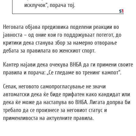
исклучок“, порача тој.
Неговата објава предизвика поделени реакции во
јавноста – од оние кои го поддржуваат потегот, до
критики дека станува збор за намерно отворање
дебата за правилата во женскиот спорт.
Кантер најави дека очекува ВНБА да ги примени своите
правила и порача: „Се гледаме во тренинг кампот“.
Сепак, неговото самопрогласување не значи
автоматски дека ќе биде прифатен како кандидат или
дека ќе може да настапува во ВНБА. Лигата допрва би
требало да се произнесе за неговиот статус и
применливоста на актуелните правила.