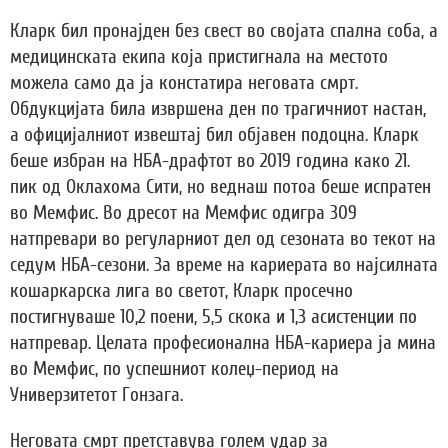
Кларк бил пронајден без свест во својата спална соба, а
медицинската екипа која пристигнала на местото
можела само да ја констатира неговата смрт.
Обдукцијата била извршена ден по трагичниот настан,
а официјалниот извештај бил објавен подоцна. Кларк
беше избран на НБА-драфтот во 2019 година како 21.
пик од Оклахома Сити, но веднаш потоа беше испратен
во Мемфис. Во дресот на Мемфис одигра 309
натпревари во регуларниот дел од сезоната во текот на
седум НБА-сезони. За време на кариерата во најсилната
кошаркарска лига во светот, Кларк просечно
постигнуваше 10,2 поени, 5,5 скока и 1,3 асистенции по
натпревар. Целата професионална НБА-кариера ја мина
во Мемфис, по успешниот колеџ-период на
Универзитетот Гонзага.
Неговата смрт претставува голем удар за