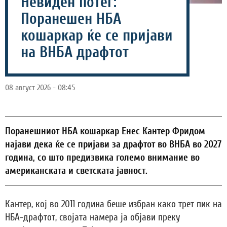
Невиден потег:
Поранешен НБА
кошаркар ќе се пријави
на ВНБА драфтот
08 август 2026 - 08:45
Поранешниот НБА кошаркар Енес Кантер Фридом
најави дека ќе се пријави за драфтот во ВНБА во 2027
година, со што предизвика големо внимание во
американската и светската јавност.
Кантер, кој во 2011 година беше избран како трет пик на
НБА-драфтот, својата намера ја објави преку