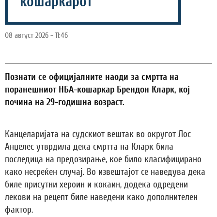
кошаркарот
08 август 2026 - 11:46
Познати се официјалните наоди за смртта на
поранешниот НБА-кошаркар Брендон Кларк, кој
почина на 29-годишна возраст.
Канцеларијата на судскиот вештак во округот Лос
Анџелес утврдила дека смртта на Кларк била
последица на предозирање, кое било класифицирано
како несреќен случај. Во извештајот се наведува дека
биле присутни хероин и кокаин, додека одредени
лекови на рецепт биле наведени како дополнителен
фактор.