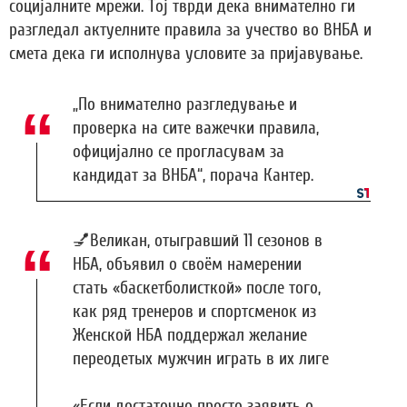
социјалните мрежи. Тој тврди дека внимателно ги
разгледал актуелните правила за учество во ВНБА и
смета дека ги исполнува условите за пријавување.
„По внимателно разгледување и
проверка на сите важечки правила,
официјално се прогласувам за
кандидат за ВНБА“, порача Кантер.
💅Великан, отыгравший 11 сезонов в
НБА, объявил о своём намерении
стать «баскетболисткой» после того,
как ряд тренеров и спортсменок из
Женской НБА поддержал желание
переодетых мужчин играть в их лиге
«Если достаточно просто заявить о