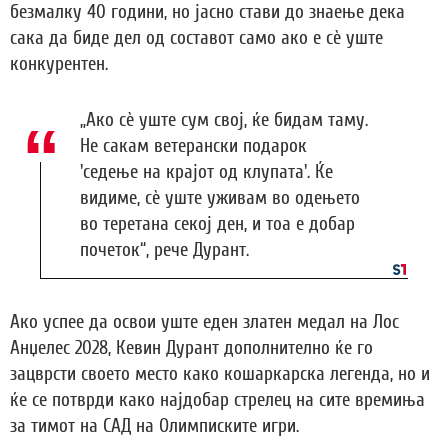
безмалку 40 години, но јасно стави до знаење дека
сака да биде дел од составот само ако е сè уште
конкурентен.
„Ако сè уште сум свој, ќе бидам таму.
Не сакам ветерански подарок
'седење на крајот од клупата'. Ќе
видиме, сè уште уживам во одењето
во теретана секој ден, и тоа е добар
почеток“, рече Дурант.
Ако успее да освои уште еден златен медал на Лос
Анџелес 2028, Кевин Дурант дополнително ќе го
зацврсти своето место како кошаркарска легенда, но и
ќе се потврди како најдобар стрелец на сите времиња
за тимот на САД на Олимписките игри.