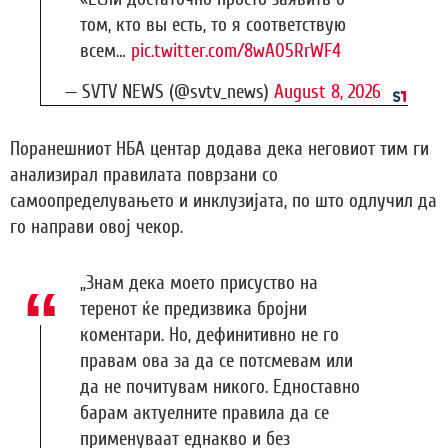
том, кто вы есть, то я соответствую
всем…
pic.twitter.com/8wA05RrWF4
— SVTV NEWS (@svtv_news)
August 8, 2026
Поранешниот НБА центар додава дека неговиот тим ги
анализирал правилата поврзани со
самоопределувањето и инклузијата, по што одлучил да
го направи овој чекор.
„Знам дека моето присуство на
теренот ќе предизвика бројни
коментари. Но, дефинитивно не го
правам ова за да се потсмевам или
да не почитувам никого. Едноставно
барам актуелните правила да се
применуваат еднакво и без