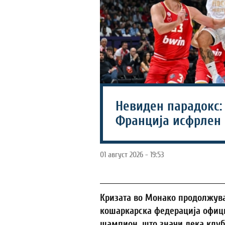
Невиден парадокс:
Франција исфрлен 
01 август 2026 - 19:53
Кризата во Монако продолжува
кошаркарска федерација офици
шампион, што значи дека клу