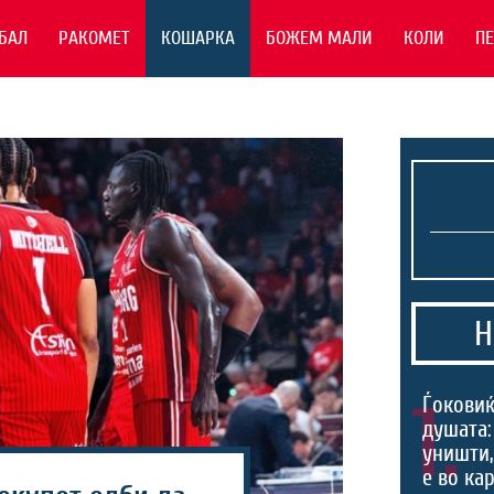
БАЛ
РАКОМЕТ
КОШАРКА
БОЖЕМ МАЛИ
КОЛИ
П
Н
1.
Ѓоковиќ
душата:
уништи,
е во ка