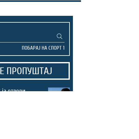
Е ПРОПУШТАЈ
 ја отвори
 „Тој пораз ме
 најтежок ми
риерата“
ицата на
ино се