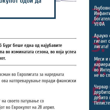
окупот одби да
а
2.
Љубовн
Инфант
богател
УЕФА
3.
Араухо 
гигант 
 Бург беше една од најубавите
лигата!
а во изминатата сезона, во која успеа
от.
4.
Меси и 
кариера
во Инте
ласман во Евролигата за наредната
не во с
во ова натпреварување поради фиансиски
5.
Червар 
дербито
дебито 
т на своето патување со
Пелист
от во Еврокупот на 28 април.