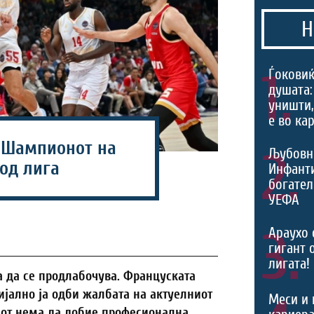
Н
1.
Ѓоковиќ
душата:
уништи,
е во ка
 Шампионот на
2.
Љубовн
од лига
Инфант
богател
УЕФА
3.
Араухо 
гигант 
лигата!
 да се продлабочува. Француската
јално ја одби жалбата на актуелниот
Меси и 
бот нема да добие професионална