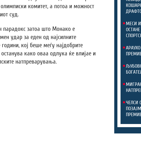
КОШАРК
олимписки комитет, а потоа и можност
ДРАФТ
иот суд.
МЕСИ И
н парадокс затоа што Монако е
ОСТАНЕ
СПОРТС
мен удар за еден од најсилните
 години, кој беше меѓу најдобрите
АРАУХО
 останува како оваа одлука ќе влијае и
ПРЕМИЕ
пските натпреварувања.
ЉУБОВН
БОГАТЕ
МИГРАН
НАТПРЕ
ЧЕЛСИ 
ПОЗАЈМ
ПРЕМИ