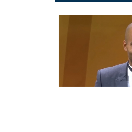
Пропаѓа големиот 
Паркер: Асвел оста
милиони евра!