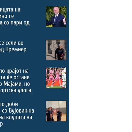
ицата на
ино се
а со пари од
се сели во
од Премиер
по крајот на
та ќе остане
р Мајами, но
портска улога
го доби
 со Вујовиќ на
на клупата на
ер