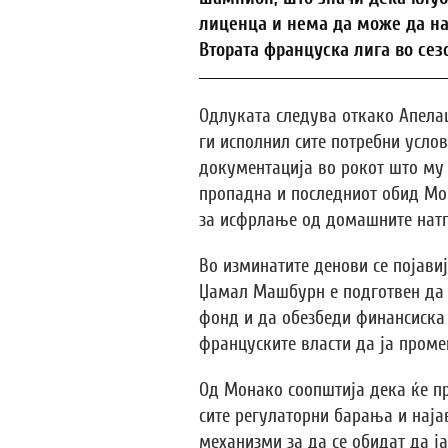
лиценца и нема да може да нас
Втората француска лига во сезо
Одлуката следува откако Апела
ги исполнил сите потребни услов
документација во рокот што му 
пропадна и последниот обид Мо
за исфрлање од домашните нат
Во изминатите денови се појав
Џамал Машбурн е подготвен да 
фонд и да обезбеди финансиска 
француските власти да ја проме
Од Монако соопштија дека ќе п
сите регулаторни барања и најав
механизми за да се обидат да ј