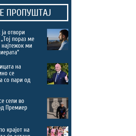
Е ПРОПУШТАЈ
 ја отвори
 „Тој пораз ме
 најтежок ми
риерата“
ицата на
ино се
а со пари од
се сели во
од Премиер
по крајот на