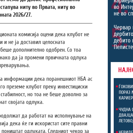
4.
кариера
во Инте
тапува ниту во Првата, ниту во
не во с
ната 2026/27.
5.
Червар 
дербито
ционата комисија оцени дека клубот не
дебито 
и и не ја доставил целосната
Пелист
беше дополнително одобрен. Со тоа
нако да ја промени првичната одлука
преварувања.
НАЈН
ија информации дека поранешниот НБА ас
го преземе клубот преку инвестициски
ЃОКОВИ
ПОРАЗ 
стабилност, но тоа не беше доволно за
КАРИЕР
нат својата одлука.
ЧУДНА 
родолжат да работат на исполнување на
ДВАЈЦА
ЛЕТОВО
ија дека ќе ги искористат сите правни
а поништат одлуката. Следниот чекор за
НЕВИДЕ