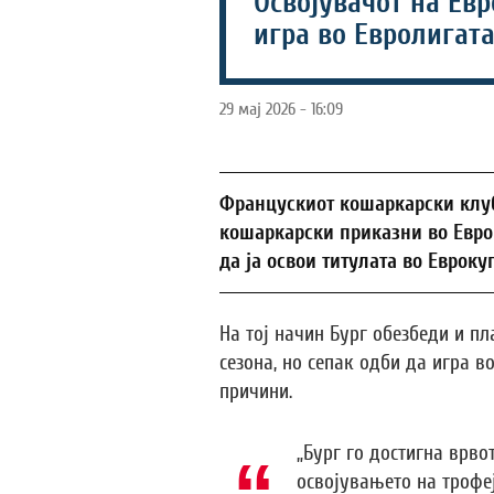
Освојувачот на Евр
игра во Евролигат
29 мај 2026 - 16:09
Францускиот кошаркарски клуб
кошаркарски приказни во Европ
да ја освои титулата во Еврокуп
На тој начин Бург обезбеди и п
сезона, но сепак одби да игра 
причини.
„Бург го достигна врво
освојувањето на трофеј