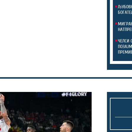
ЉУБОВН
БОГАТЕ
МИГРАН
НАТПРЕ
ЧЕЛСИ 
ПОЗАЈМ
ПРЕМИ