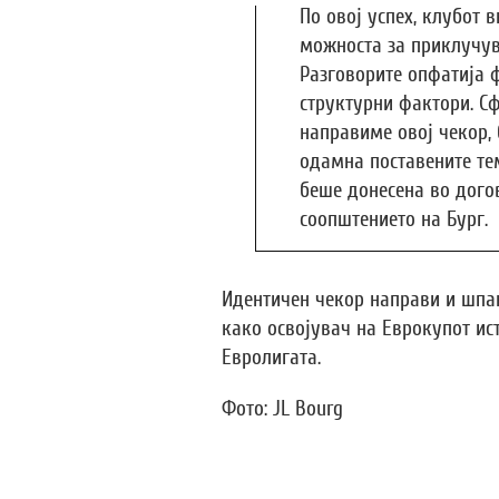
По овој успех, клубот 
можноста за приклучув
Разговорите опфатија 
структурни фактори. С
направиме овој чекор, 
одамна поставените те
беше донесена во догов
соопштението на Бург.
Идентичен чекор направи и шпан
како освојувач на Еврокупот ист
Евролигата.
Фото: JL Bourg