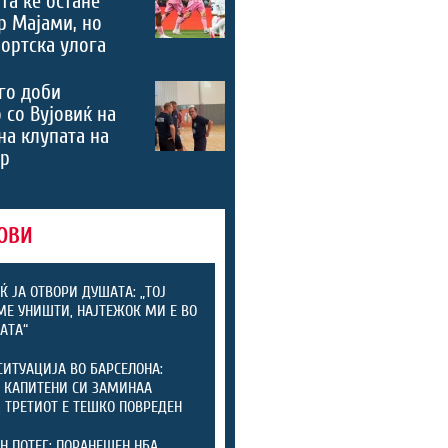
та ќе остане
р Мајами, но
портска улога
го доби
 со Вујовиќ на
на клупата на
ер
ОВИ
Ќ ЈА ОТВОРИ ДУШАТА: „ТОЈ
МЕ УНИШТИ, НАЈТЕЖОК МИ Е ВО
АТА“
СИТУАЦИЈА ВО БАРСЕЛОНА:
 КАПИТЕНИ СИ ЗАМИНАА
, ТРЕТИОТ Е ТЕШКО ПОВРЕДЕН
Н ПОТЕГ: ПОРАНЕШЕН НБА