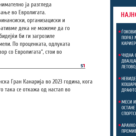
внимателно ја разгледа
ање во Евролигата.
НАЈН
финансиски, организациски и
фативме дека не можеме да го
ЃОКОВИ
бидејќи би ги загрозиле
ПОРАЗ 
мели. По проценката, одлуката
КАРИЕР
ор со Евролигата“, стои во
ЧУДНА 
ДВАЈЦА
ЛЕТОВО
НЕВИДЕ
ска Гран Канарија во 2023 година, кога
КОШАРК
о така се откажа од настап во
ДРАФТ
МЕСИ И
ОСТАНЕ
СПОРТС
АРАУХО
ПРЕМИЕ