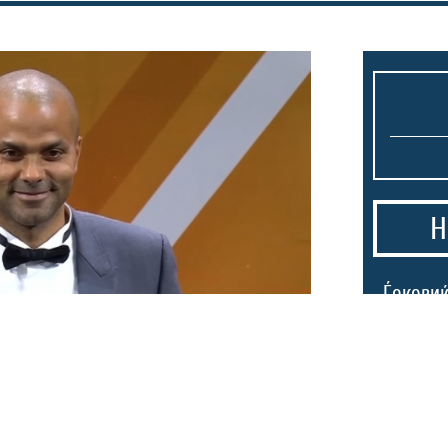
Н
1.
Ѓоковиќ
душата:
уништи,
е во ка
проект на Тони
на без 35
2.
Љубовн
Инфант