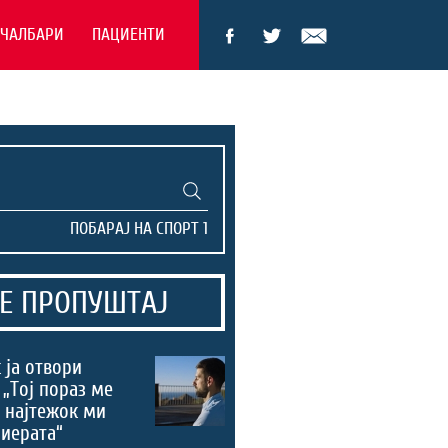
ЕЧАЛБАРИ
ПАЦИЕНТИ
Е ПРОПУШТАЈ
 ја отвори
 „Тој пораз ме
 најтежок ми
риерата“