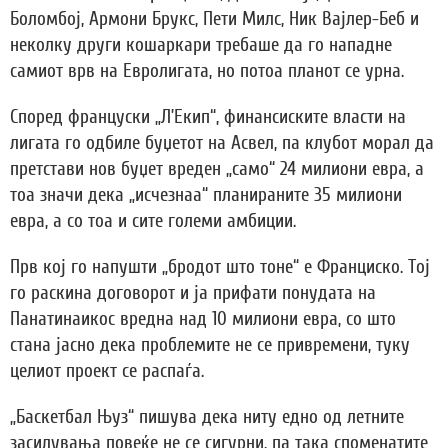
Боломбој, Армони Брукс, Пети Милс, Ник Вајлер-Беб и
неколку други кошаркари требаше да го нападне
самиот врв на Евролигата, но потоа планот се урна.
Според француски „Л’Екип“, финансиските власти на
лигата го одбиле буџетот на Асвел, па клубот морал да
претстави нов буџет вреден „само“ 24 милиони евра, а
тоа значи дека „исчезнаа“ планираните 35 милиони
евра, а со тоа и сите големи амбиции.
Прв кој го напушти „бродот што тоне“ е Франциско. Тој
го раскина договорот и ја прифати понудата на
Панатинаикос вредна над 10 милиони евра, со што
стана јасно дека проблемите не се привремени, туку
целиот проект се распаѓа.
„Баскетбал Њуз“ пишува дека ниту едно од летните
засилувања повеќе не се сигурни, па така споменатите