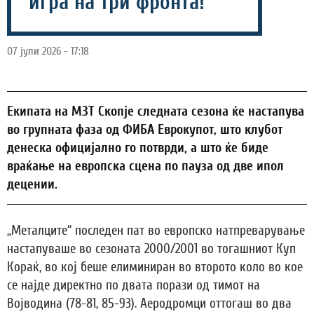
игра на три фронта!
07 јули 2026 - 17:18
Екипата на МЗТ Скопје следната сезона ќе настапува
во групната фаза од ФИБА Еврокупот, што клубот
денеска официјално го потврди, а што ќе биде
враќање на европска сцена по пауза од две ипол
децении.
„Металците“ последен пат во европско натпреварување
настапуваше во сезоната 2000/2001 во тогашниот Куп
Кораќ, во кој беше елиминиран во второто коло во кое
се најде директно по двата порази од тимот на
Војводина (78-81, 85-93). Аеродромци оттогаш во два