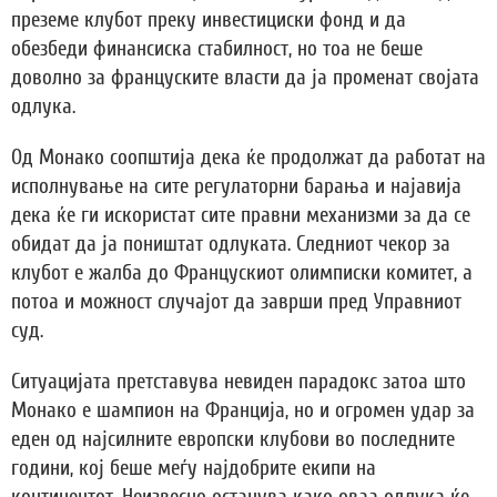
преземе клубот преку инвестициски фонд и да
обезбеди финансиска стабилност, но тоа не беше
доволно за француските власти да ја променат својата
одлука.
Од Монако соопштија дека ќе продолжат да работат на
исполнување на сите регулаторни барања и најавија
дека ќе ги искористат сите правни механизми за да се
обидат да ја поништат одлуката. Следниот чекор за
клубот е жалба до Францускиот олимписки комитет, а
потоа и можност случајот да заврши пред Управниот
суд.
Ситуацијата претставува невиден парадокс затоа што
Монако е шампион на Франција, но и огромен удар за
еден од најсилните европски клубови во последните
години, кој беше меѓу најдобрите екипи на
континентот. Неизвесно останува како оваа одлука ќе