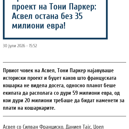
проект на Тони Паркер:
Асвел остана без 35
милиони евра!
30 јули 2026 - 15:52
Првиот човек на Асвел, Тони Паркер најавуваше
историски проект и буџет каков што француската
кошарка не видела досега, односно планот беше
екипата да располага со дури 59 милиони евра, од
кои дури 20 милиони требаше да бидат наменети за
плати на кошаркарите.
Асвел со Силван Франциско, Даниел Тајс, Џоел