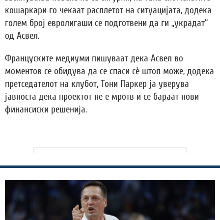
кошаркари го чекаат расплетот на ситуацијата, додека
голем број евролигаши се подготвени да ги „украдат“
од Асвел.
Француските медиуми пишуваат дека Асвел во
моментов се обидува да се спаси сè штоп може, додека
претседателот на клубот, Тони Паркер ја уверува
јавноста дека проектот не е мротв и се бараат нови
финансиски решенија.