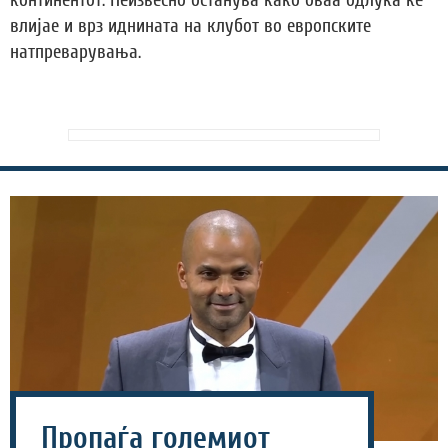
влијае и врз иднината на клубот во европските
натпреварувања.
Пропаѓа големиот