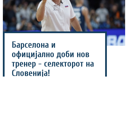
Барселона и
официјално доби нов
тренер - селекторот на
Словенија!
22 јули 2026 - 11:58
Шпанскиот кошаркарски гигант Барселона и
официјално доби нов тренер, откако од каталонскиот