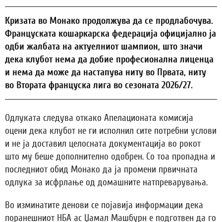
Кризата во Монако продолжува да се продлабочува.
Француската кошаркарска федерација официјално ја
одби жалбата на актуелниот шампион, што значи
дека клубот нема да добие професионална лиценца
и нема да може да настапува ниту во Првата, ниту
во Втората француска лига во сезоната 2026/27.
Одлуката следува откако Апелационата комисија
оцени дека клубот не ги исполнил сите потребни услови
и не ја доставил целосната документација во рокот
што му беше дополнително одобрен. Со тоа пропадна и
последниот обид Монако да ја промени првичната
одлука за исфрлање од домашните натпреварувања.
Во изминатите денови се појавија информации дека
поранешниот НБА ас Џамал Машбурн е подготвен да го