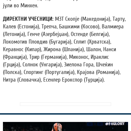
јули во Минхен.
ДИРЕКТНИ УЧЕСНИЦИ:
МЗТ Скопје (Македонија), Тарту,
Калев (Естонија), Трепча, Башкими (Косово), Валмиера
(Летонија), Генче (Азербејџан), Остенде (Белгија),
Локомотив Пловдив (Бугарија), Сплит (Хрватска),
Керавнос (Кипар), Жирона (Шпанија), Шалон, Нанси
(Франција), Трир (Германија), Миконос, Ираклис
(Грција), Солнок (Унгарија), Зиелона Гора, Шчеќин
(Полска), Спортинг (Португалија), Крајова (Романија),
Нитра (Словачка), Есенлер Ерокспор (Турција).