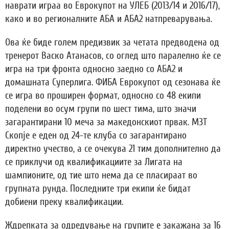
наврати играа во Еврокупот на УЛЕБ (2013/14 и 2016/17),
како и во регионалните АБА и АБА2 натпреварувања.
Ова ќе биде голем предизвик за четата предводена од
тренерот Васко Атанасов, со оглед што паралелно ќе се
игра на три фронта односно заедно со АБА2 и
домашната Суперлига. ФИБА Еврокупот од сезонава ќе
се игра во проширен формат, односно со 48 екипи
поделени во осум групи по шест тима, што значи
загарантирани 10 меча за македонскиот првак. МЗТ
Скопје е еден од 24-те клуба со загарантирано
директно учество, а се очекува 21 тим дополнително да
се приклучи од квалификациите за Лигата на
шампионите, од тие што нема да се пласираат во
групната рунда. Последните три екипи ќе бидат
добиени преку квалификации.
Ждрепката за одредување на групите е закажана за 16