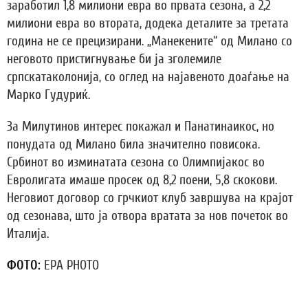
заработил 1,8 милиони евра во првата сезона, а 2,2
милиони евра во втората, додека деталите за третата
година не се прецизирани. „Манекените“ од Милано со
неговото пристигнување би ја зголемиле
српскатаколонија, со оглед на најавеното доаѓање на
Марко Гудуриќ.
За Милутинов интерес покажал и Панатинаикос, но
понудата од Милано била значително повисока.
Србинот во изминатата сезона со Олимпијакос во
Евролигата имаше просек од 8,2 поени, 5,8 скокови.
Неговиот договор со грчкиот клуб завршува на крајот
од сезонава, што ја отвора вратата за нов почеток во
Италија.
ФОТО:
EPA PHOTO