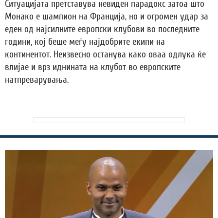
Ситуацијата претставува невиден парадокс затоа што
Монако е шампион на Франција, но и огромен удар за
еден од најсилните европски клубови во последните
години, кој беше меѓу најдобрите екипи на
континентот. Неизвесно останува како оваа одлука ќе
влијае и врз иднината на клубот во европските
натпреварувања.