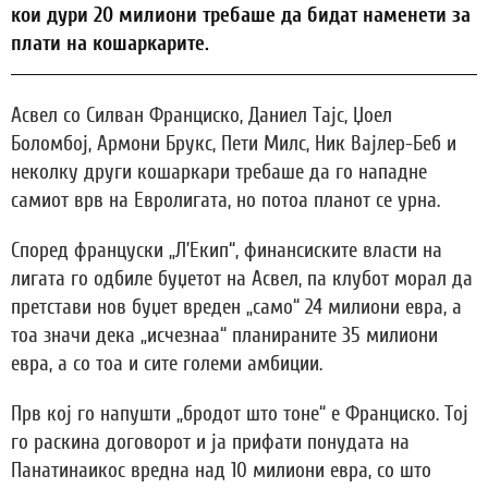
кои дури 20 милиони требаше да бидат наменети за
плати на кошаркарите.
Асвел со Силван Франциско, Даниел Тајс, Џоел
Боломбој, Армони Брукс, Пети Милс, Ник Вајлер-Беб и
неколку други кошаркари требаше да го нападне
самиот врв на Евролигата, но потоа планот се урна.
Според француски „Л’Екип“, финансиските власти на
лигата го одбиле буџетот на Асвел, па клубот морал да
претстави нов буџет вреден „само“ 24 милиони евра, а
тоа значи дека „исчезнаа“ планираните 35 милиони
евра, а со тоа и сите големи амбиции.
Прв кој го напушти „бродот што тоне“ е Франциско. Тој
го раскина договорот и ја прифати понудата на
Панатинаикос вредна над 10 милиони евра, со што