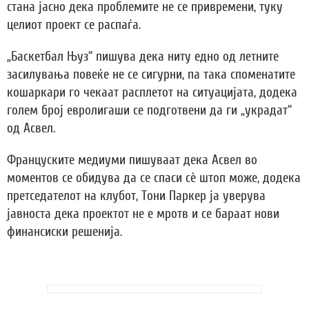
стана јасно дека проблемите не се привремени, туку
целиот проект се распаѓа.
„Баскетбал Њуз“ пишува дека ниту едно од летните
засилувања повеќе не се сигурни, па така споменатите
кошаркари го чекаат расплетот на ситуацијата, додека
голем број евролигаши се подготвени да ги „украдат“
од Асвел.
Француските медиуми пишуваат дека Асвел во
моментов се обидува да се спаси сè штоп може, додека
претседателот на клубот, Тони Паркер ја уверува
јавноста дека проектот не е мротв и се бараат нови
финансиски решенија.