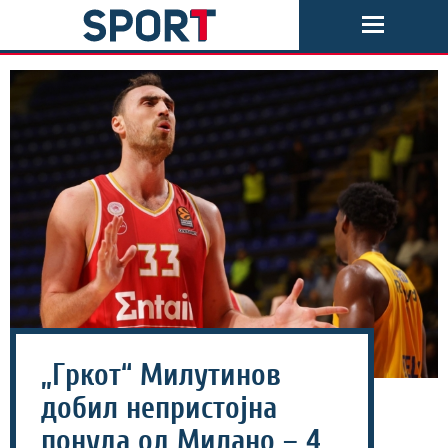
„Гркот“ Милутинов
добил непристојна
понуда од Милано – 4