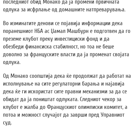
последниот обид Монако да ја промени првичната
одлука за исфрлање од домашните натпреварувања.
Во изминатите денови се појавија информации дека
поранешниот НБА ас Џамал Машбурн е подготвен да го
преземе клубот преку инвестициски фонд и да
обезбеди финансиска стабилност, но тоа не беше
доволно за француските власти да ја променат својата
одлука.
Од Монако соопштија дека ќе продолжат да работат на
исполнување на сите регулаторни барања и најавија
дека ќе ги искористат сите правни механизми за да се
обидат да ја поништат одлуката. Следниот чекор за
клубот е жалба до Францускиот олимписки комитет, а
потоа и можност случајот да заврши пред Управниот
суд.