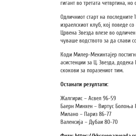
гигант во третата четвртина, но с
Одличниот старт на последните 
израелскиот клуб, кој поведе со
Црвена Звезда влезе во одличен 
чуваше водството за да слави со
Коди Милер-Мекинтајер постигна 
асистенции за Ц. Звезда, додека
скокови за поразениот тим.
Останати резултати:
Жалгирис – Асвел 96-59
Баерн Минхен – Виртус Болоња 
Милано – Париз 86-77
Валенсија – Дубаи 80-70
Фото: https://kkcrvenazvezda.r