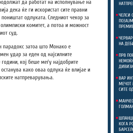
родолжат да работат на исполнување на
НАТПРЕ
ија дека ќе ги искористат сите правни
ЧЕЛСИ 
а поништат одлуката. Следниот чекор за
ПОЗАЈМ
олимписки комитет, а потоа и можност
ПРЕМИ
иот суд.
ЧЕРВАР
НА ДЕБ
н парадокс затоа што Монако е
мен удар за еден од најсилните
ПРВ ПО
НЕМОЌН
 години, кој беше меѓу најдобрите
ДИВИЗ
 останува како оваа одлука ќе влијае и
пските натпреварувања.
ВАР ИН
МЕЧОТ 
СИТЕ О
МАНЧЕС
ГОЛМАН
ШПАНЦИ
КОГА Р
БАРСЕЛ