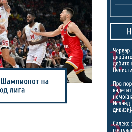
Н
1.
Червар 
дербито
дебито 
Пелист
 Шампионот на
2.
Прв пор
од лига
кадетит
немоќн
Исланд 
дивизиј
Силекс 
гостува