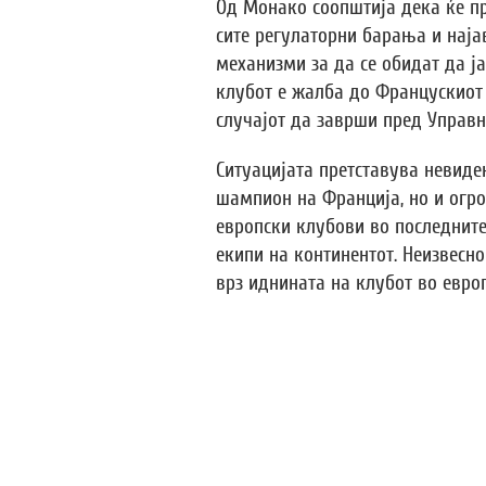
Од Монако соопштија дека ќе п
сите регулаторни барања и најав
механизми за да се обидат да ј
клубот е жалба до Францускиот 
случајот да заврши пред Управн
Ситуацијата претставува невиде
шампион на Франција, но и огро
европски клубови во последните
екипи на континентот. Неизвесно
врз иднината на клубот во евро