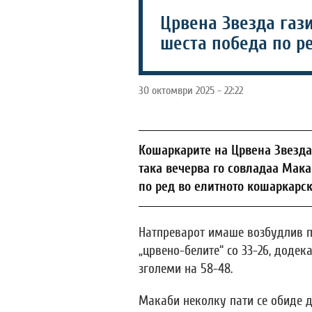
Црвена Звезда гази
шеста победа по ре
30 октомври 2025 - 22:22
Кошаркарите на Црвена Звезда 
така вечерва го совладаа Мака
по ред во елитното кошаркарс
Натпреварот имаше возбудлив по
„црвено-белите“ со 33-26, додек
зголеми на 58-48.
Макаби неколку пати се обиде да