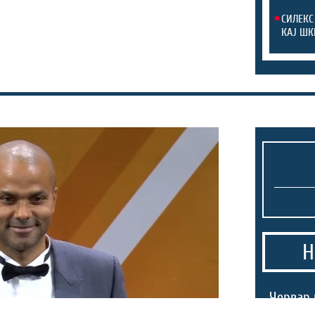
СИЛЕКС
КАЈ ШК
Н
Червар 
дербито