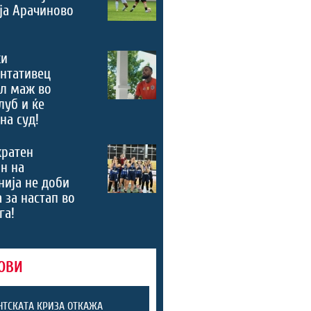
ја Арачиново
ки
нтативец
ал маж во
луб и ќе
на суд!
кратен
н на
ија не доби
 за настап во
га!
ОВИ
ТСКАТА КРИЗА ОТКАЖА