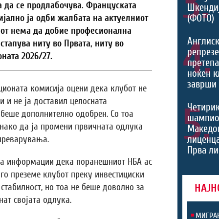
3.
 да се продлабочува. Француската
Шкенди
(ФОТО)
јално ја одби жалбата на актуелниот
бот нема да добие професионална
4.
Англис
тапува ниту во Првата, ниту во
репрезе
ната 2026/27.
претеп
ноќен к
заврши 
ционата комисија оцени дека клубот не
и и не ја доставил целосната
5.
Четири
беше дополнително одобрен. Со тоа
шампио
нако да ја промени првичната одлука
Македон
лиценца
преварувања.
Прва ли
ија информации дека поранешниот НБА ас
го преземе клубот преку инвестициски
стабилност, но тоа не беше доволно за
НАЈН
нат својата одлука.
МИГРАН