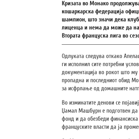
Кризата во Монако продолжува
кошаркарска федерација офици
шампион, што значи дека клу
лиценца и нема да може да нас
Втората француска лига во сезо
Одлуката следува откако Апела
ги исполнил сите потребни услов
документација во рокот што му 
пропадна и последниот обид Мо
за исфрлање од домашните нат
Во изминатите денови се појав
Џамал Машбурн е подготвен да 
фонд и да обезбеди финансиска 
француските власти да ја проме