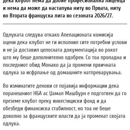
дека клубот нема да добие професионална лиценца
и нема да може да настапува ниту во Првата, ниту
во Втората француска лига во сезоната 2026/27.
Одлуката следува откако Апелационата комисија
оцени дека клубот не ги исполнил сите потребни услови
и не ја доставил целосната документација во рокот
што му беше дополнително одобрен. Со тоа пропадна и
последниот обид Монако да ја промени првичната
одлука за исфрлање од домашните натпреварувања.
Во изминатите денови се појавија информации дека
поранешниот НБА ас Џамал Машбурн е подготвен да го
преземе клубот преку инвестициски фонд и да
обезбеди финансиска стабилност, но тоа не беше
доволно за француските власти да ја променат својата
одлука.