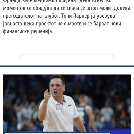
Француските медиуми пишуваат дека Асвел во
моментов се обидува да се спаси сè штоп може, додека
претседателот на клубот, Тони Паркер ја уверува
јавноста дека проектот не е мротв и се бараат нови
финансиски решенија.