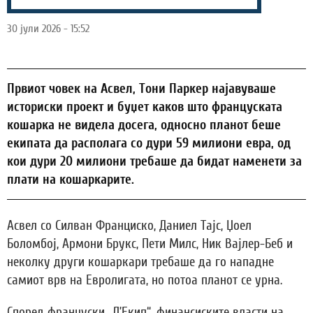
30 јули 2026 - 15:52
Првиот човек на Асвел, Тони Паркер најавуваше
историски проект и буџет каков што француската
кошарка не видела досега, односно планот беше
екипата да располага со дури 59 милиони евра, од
кои дури 20 милиони требаше да бидат наменети за
плати на кошаркарите.
Асвел со Силван Франциско, Даниел Тајс, Џоел
Боломбој, Армони Брукс, Пети Милс, Ник Вајлер-Беб и
неколку други кошаркари требаше да го нападне
самиот врв на Евролигата, но потоа планот се урна.
Според француски „Л’Екип“, финансиските власти на