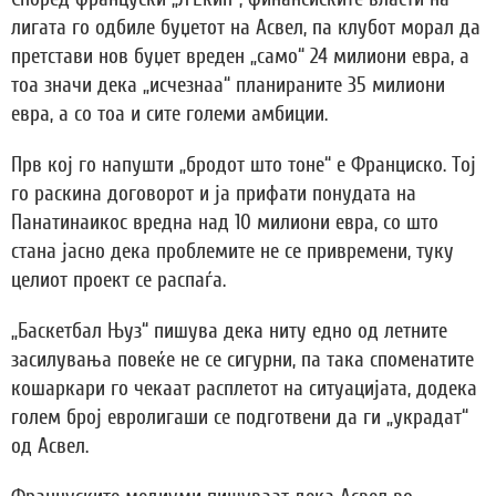
лигата го одбиле буџетот на Асвел, па клубот морал да
претстави нов буџет вреден „само“ 24 милиони евра, а
тоа значи дека „исчезнаа“ планираните 35 милиони
евра, а со тоа и сите големи амбиции.
Прв кој го напушти „бродот што тоне“ е Франциско. Тој
го раскина договорот и ја прифати понудата на
Панатинаикос вредна над 10 милиони евра, со што
стана јасно дека проблемите не се привремени, туку
целиот проект се распаѓа.
„Баскетбал Њуз“ пишува дека ниту едно од летните
засилувања повеќе не се сигурни, па така споменатите
кошаркари го чекаат расплетот на ситуацијата, додека
голем број евролигаши се подготвени да ги „украдат“
од Асвел.