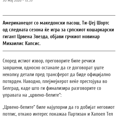
30 мај 2026 - 13:59
Американецот со македонски пасош, Ти-Џеј Шортс
од следната сезона ќе игра за српскиот кошаркарски
гигант Црвена Звезда, објави грчкиот новинар
Михаилис Капсис.
Според истиот извор, преговорите биле речиси
завршени, односно останале да се договорат уште
неколку детали пред трансферот да биде официјално
потврден. Наводно, плејмејкерот веќе престојува во
Белград, каде што ги финализира разговорите со
управата на „црвено-белите“:
„Црвено-белите“ биле најупорни да го добијат неговиот
потпис, откако интерес покажаа Партизан и Хапоел Тел