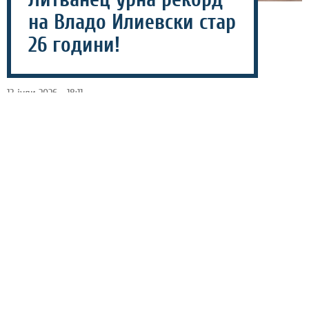
на Владо Илиевски стар
26 години!
13 јули 2026 - 18:11
Литванскиот кошаркар, Мантас Јузенас постави нов
рекорд по бројот на постигнати поени на У20
европските првенства откако денеска постигна 46, во
победата на неговата селекција против Полска со
112-67.
До него, 19-годишниот кошаркар стигна за само 25
минути во игра, погодувајќи седум тројки од 13 шута,
11/13 за два и 3/3 од линијата за слободни фрлања.