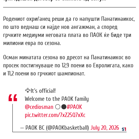
Родениот охриѓанец реши да го напушти Панатинаикос,
по што веднаш си најде нов ангажман, а според
грчките медиуми неговата плата во ПАОК ќе биде три
милиони евра по сезона.
Осман минатата сезона во дресот на Панатинаикос во
просек постигнуваше по 12,9 поени во Евролигата, како
и 11,2 поени во грчкиот шампионат.
🦅It’s official!
Welcome to the PAOK family
@cediosman
⚪️⚫️
#PAOK
pic.twitter.com/7xZ25Q7xXc
— PAOK BC (@PAOKbasketball)
July 20, 2026