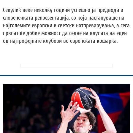
Секулиќ веќе неколку години успешно ја предводи и
словенечката репрезентација, со која настапуваше на
најголемите европски и светски натпреварувања, а сега
првпат ќе добие можност да седне на клупата на еден
од најтрофејните клубови во европската кошарка.