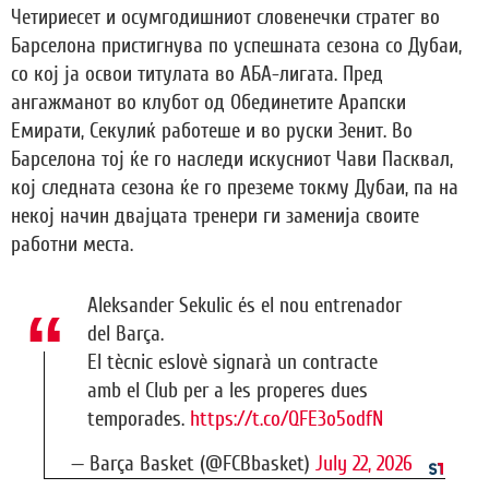
Четириесет и осумгодишниот словенечки стратег во
Барселона пристигнува по успешната сезона со Дубаи,
со кој ја освои титулата во АБА-лигата. Пред
ангажманот во клубот од Обединетите Арапски
Емирати, Секулиќ работеше и во руски Зенит. Во
Барселона тој ќе го наследи искусниот Чави Пасквал,
кој следната сезона ќе го преземе токму Дубаи, па на
некој начин двајцата тренери ги заменија своите
работни места.
Aleksander Sekulic és el nou entrenador
del Barça.
El tècnic eslovè signarà un contracte
amb el Club per a les properes dues
temporades.
https://t.co/QFE3o5odfN
— Barça Basket (@FCBbasket)
July 22, 2026