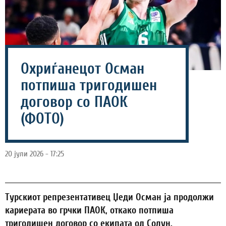
Охриѓанецот Осман
потпиша тригодишен
договор со ПАОК
(ФОТО)
20 јули 2026 - 17:25
Турскиот репрезентативец Џеди Осман ја продолжи
кариерата во грчки ПАОК, откако потпиша
тригодишен договор со екипата од Солун.