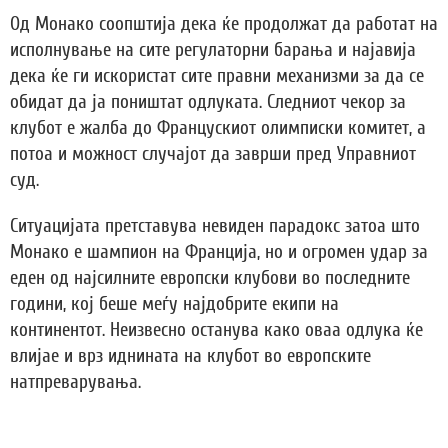
Од Монако соопштија дека ќе продолжат да работат на
исполнување на сите регулаторни барања и најавија
дека ќе ги искористат сите правни механизми за да се
обидат да ја поништат одлуката. Следниот чекор за
клубот е жалба до Францускиот олимписки комитет, а
потоа и можност случајот да заврши пред Управниот
суд.
Ситуацијата претставува невиден парадокс затоа што
Монако е шампион на Франција, но и огромен удар за
еден од најсилните европски клубови во последните
години, кој беше меѓу најдобрите екипи на
континентот. Неизвесно останува како оваа одлука ќе
влијае и врз иднината на клубот во европските
натпреварувања.