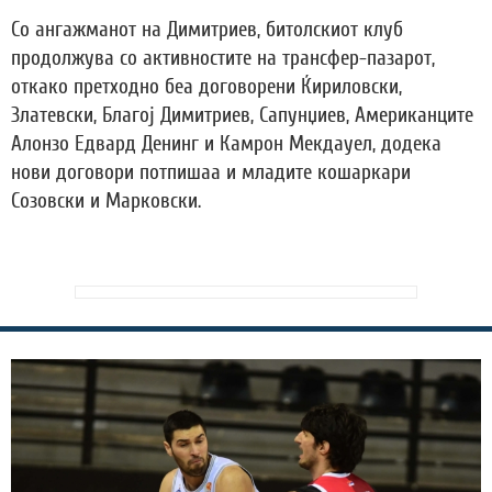
Со ангажманот на Димитриев, битолскиот клуб
продолжува со активностите на трансфер-пазарот,
откако претходно беа договорени Ќириловски,
Златевски, Благој Димитриев, Сапунџиев, Американците
Алонзо Едвард Денинг и Камрон Мекдауел, додека
нови договори потпишаа и младите кошаркари
Созовски и Марковски.