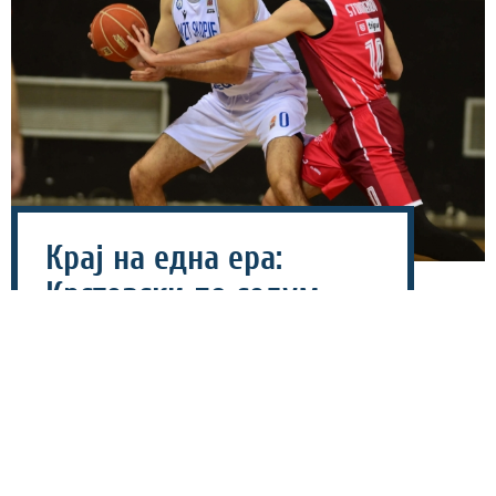
Крај на една ера:
Крстевски по седум
години го напушти МЗТ
Скопје и се пресели на
север
06 август 2026 - 18:25