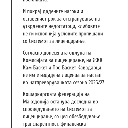
И покрај дадените насоки и
оставениот рок за отстранување на
утврдените недостатоци, клубовите
не ги исполнија условите пропишани
со Системот за лиценцирање.
Согласно донесената одлука на
Комисијата за лиценцирање, на ЖКК
Кам Баскет и Про Баскет Кавадарци
не им е издадена лиценца за настап
во натпреварувачката сезона 2026/27.
Кошаркарската федерација на
Македонија останува доследна во
спроведувањето на Системот за
лиценцирање, со цел обезбедување
транспарентност, финансиска