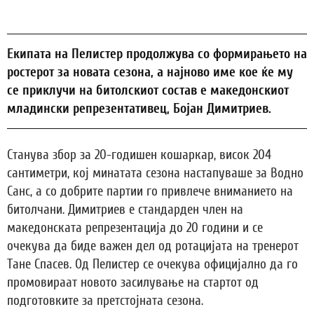
Екипата на Пелистер продолжува со формирањето на
ростерот за новата сезона, а најново име кое ќе му
се приклучи на битолскиот состав е македонскиот
младински репрезентативец, Бојан Димитриев.
Станува збор за 20-годишен кошаркар, висок 204
сантиметри, кој минатата сезона настапуваше за Водно
Санс, а со добрите партии го привлече вниманието на
битолчани. Димитриев е стандарден член на
македонската репрезентација до 20 години и се
очекува да биде важен дел од ротацијата на тренерот
Тане Спасев. Од Пелистер се очекува официјално да го
промовираат новото засилување на стартот од
подготовките за претстојната сезона.