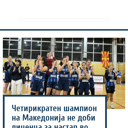
Четирикратен шампион
на Македонија не доби
лиценца за настап во