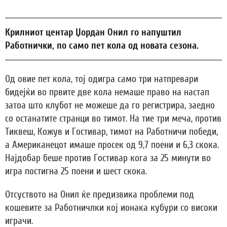
Крилниот центар Џордан Онил го напуштил
Работнички, по само пет кола од новата сезона.
Од овие пет кола, тој одигра само три натпревари
бидејќи во првите две кола немаше право на настап
затоа што клубот не можеше да го регистрира, заедно
со останатите странци во тимот. На тие три меча, против
Тиквеш, Кожув и Гостивар, тимот на Работничи победи,
а Американецот имаше просек од 9,7 поени и 6,3 скока.
Најдобар беше против Гостивар кога за 25 минути во
игра постигна 25 поени и шест скока.
Отсуството на Онил ќе предизвика проблеми под
кошевите за Работничлки кој ионака кубури со високи
играчи.