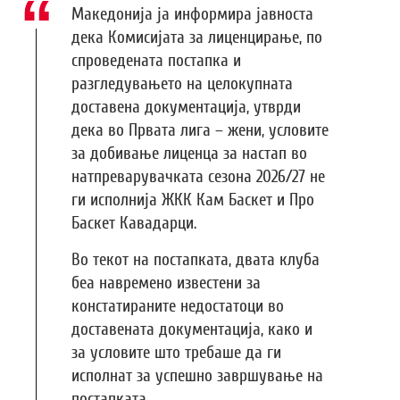
Македонија ја информира јавноста
дека Комисијата за лиценцирање, по
спроведената постапка и
разгледувањето на целокупната
доставена документација, утврди
дека во Првата лига – жени, условите
за добивање лиценца за настап во
натпреварувачката сезона 2026/27 не
ги исполнија ЖКК Кам Баскет и Про
Баскет Кавадарци.
Во текот на постапката, двата клуба
беа навремено известени за
констатираните недостатоци во
доставената документација, како и
за условите што требаше да ги
исполнат за успешно завршување на
постапката.