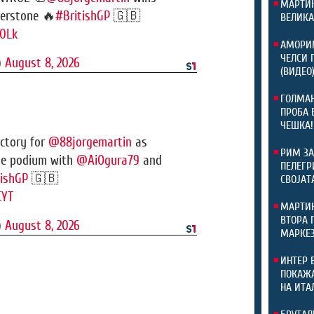
МАРТИН
verstone 🔥
#BritishGP
🇬🇧
ВЕЛИКА
f0Lk
АМОРИМ
ЧЕЛСИ 
)
August 8, 2026
(ВИДЕО
ГОЛМАН
ПРОБА 
ЧЕШКА!
ctory for
@88jorgemartin
as
РИМ ЗА
the podium with
@AiOgura79
and
ПЕЛЕГР
tishGP
🇬🇧
СВОЈАТ
CYT
МАРТИН
ВТОРА 
)
August 8, 2026
МАРКЕЗ
ИНТЕР 
ПОКАЖА
НА ИТА