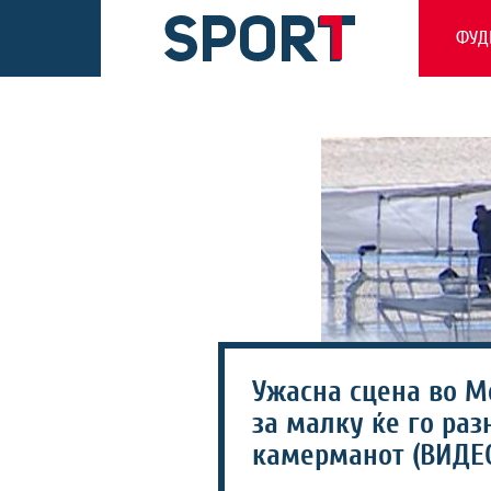
ФУД
Ужасна сцена во М
за малку ќе го ра
камерманот (ВИДЕ