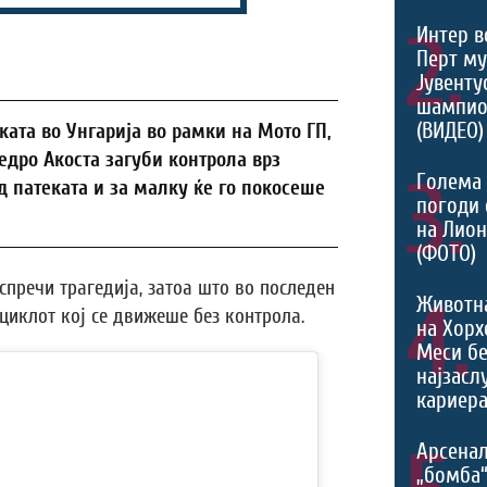
2.
Интер в
Перт му
Јувентус
шампио
(ВИДЕО)
ката во Унгарија во рамки на Мото ГП,
дро Акоста загуби контрола врз
3.
Голема 
д патеката и за малку ќе го покосеше
погоди 
на Лио
(ФОТО)
спречи трагедија, затоа што во последен
4.
Животн
циклот кој се движеше без контрола.
на Хорх
Меси б
најзасл
кариера
Арсенал
„бомба