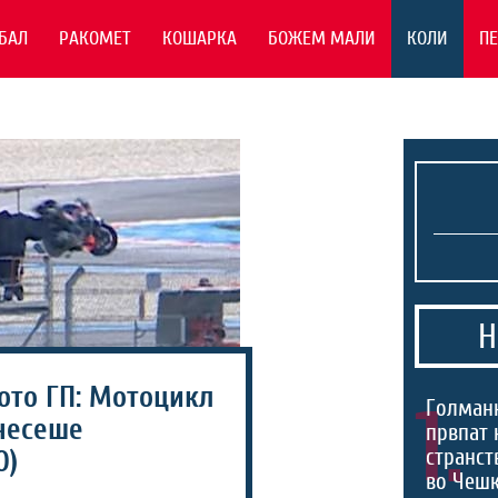
БАЛ
РАКОМЕТ
КОШАРКА
БОЖЕМ МАЛИ
КОЛИ
П
Н
ото ГП: Мотоцикл
1.
Голманк
знесеше
првпат 
странст
О)
во Чешк