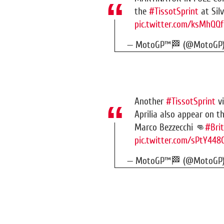
the
#TissotSprint
at Sil
pic.twitter.com/ksMhQQ
— MotoGP™🏁 (@MotoGP
Another
#TissotSprint
vi
Aprilia also appear on 
Marco Bezzecchi 👊
#Bri
pic.twitter.com/sPtY448
— MotoGP™🏁 (@MotoGP