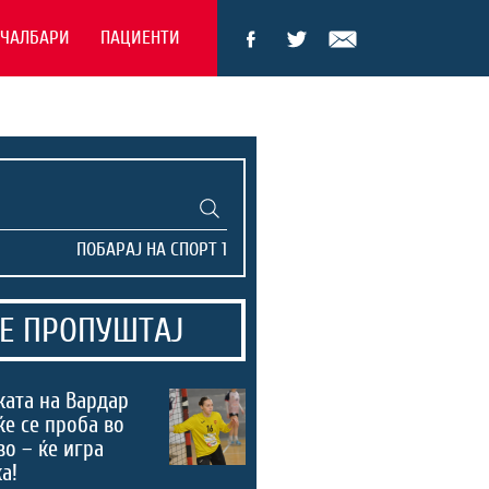
ЕЧАЛБАРИ
ПАЦИЕНТИ
Е ПРОПУШТАЈ
ата на Вардар
ќе се проба во
во – ќе игра
а!