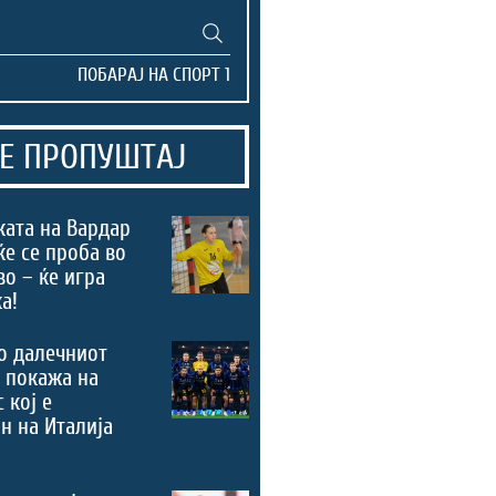
Е ПРОПУШТАЈ
ата на Вардар
ќе се проба во
во – ќе игра
а!
о далечниот
 покажа на
 кој е
н на Италија