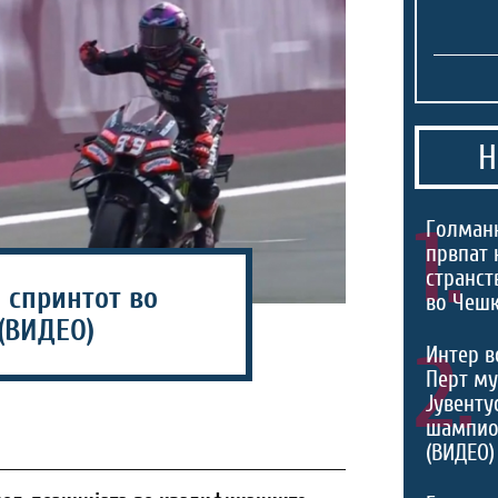
Н
1.
Голманк
првпат 
странст
 спринтот во
во Чешк
(ВИДЕО)
2.
Интер в
Перт му
Јувентус
шампио
(ВИДЕО)