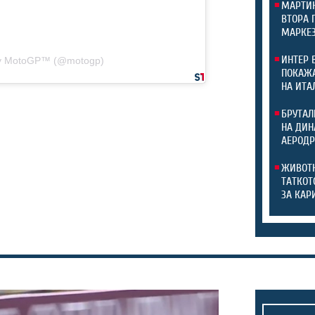
МАРТИН
ВТОРА 
МАРКЕЗ
ИНТЕР 
by MotoGP™ (@motogp)
ПОКАЖА
НА ИТА
БРУТАЛ
НА ДИН
АЕРОДР
ЖИВОТН
ТАТКОТ
ЗА КАР