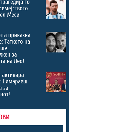
трагедија го
семејството
нел Меси
ата приказна
е: Таткото на
еше
ужен за
та на Лео!
 активира
“: Гимараеш
а за
нот!
ОВИ