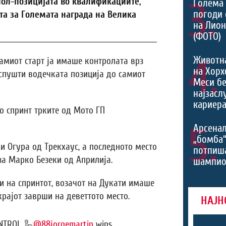
пол-позицијата во квалификациите,
3.
Голема 
погоди 
та за Големата награда на Велика
на Лио
(ФОТО)
4.
Животн
амиот старт ја имаше контролата врз
на Хорх
испушти водечката позиција до самиот
Меси б
најзасл
кариера
о спринт трките од Мото ГП
5.
Арсенал
„бомба
и Огура од Трекхаус, а последното место
потпиш
а Марко Безеки од Априлија.
шампио
 на спринтот, возачот на Дукати имаше
рајот заврши на деветтото место.
НАЈН
NTROL 🦾
@88jorgemartin
wins