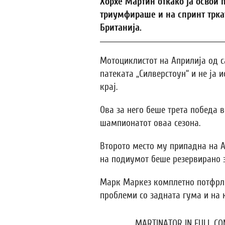
Хорхе Мартин откако ја освои 
триумфираше и на спринт трка
Британија.
Мотоциклистот на Априлија од с
патеката „Силверстоун“ и не ја 
крај.
Ова за него беше трета победа в
шампионатот оваа сезона.
Второто место му припадна на А
на подиумот беше резервирано з
Марк Маркез комплетно потфрли
проблеми со задната гума и на к
MARTINATOR IN FULL CO