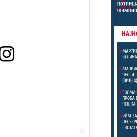
5.
потпиш
шампио
НАЈН
МАРТИН
ВЕЛИКА
АМОРИМ
ЧЕЛСИ 
(ВИДЕО
ГОЛМАН
ПРОБА 
ЧЕШКА!
РИМ ЗА
ПЕЛЕГР
СВОЈАТ