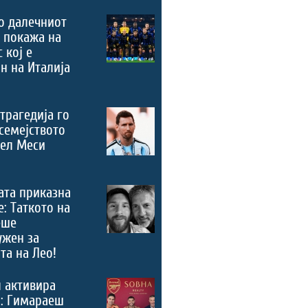
о далечниот
 покажа на
 кој е
н на Италија
трагедија го
семејството
нел Меси
ата приказна
е: Таткото на
еше
ужен за
та на Лео!
 активира
“: Гимараеш