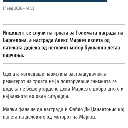
17 мај 2026 - 14:53
Инцидент се случи на трката за Големата награда на
Барселона, а настрада Алекс Маркез излета од
патеката додека од неговиот мотор буквално летаа
парчиња.
Сцената изгледаше навистина застрашувачки, а
режисерот на трката не ја повторуваше снимката се
додека не беше утврдено дека Маркез е добро што е и
најважното во оваа ситуација.
Малку фалеше да настрада и Фабио Ди Џанантонио кој
налета на деловите од моторот на Маркез.