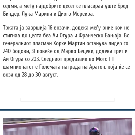
седми, а меѓу најдобрите десет се пласираа уште Бред
Биндер, Лука Марини и Диого Мореира.
Трката ја завршија 16 возачи, додека меѓу оние кои не
стигнаа до целта беа Аи Огура и Франческо Бањаја. Во
генералниот пласман Хорхе Мартин останува лидер со
240 бодови, 31 повеќе од Марко Бецеки, додека трет е
Аи Огура со 203. Следниот предизвик во Мото ГП
шампионатот е Големата награда на Арагон, која ќе се
вози од 28 до 30 август.