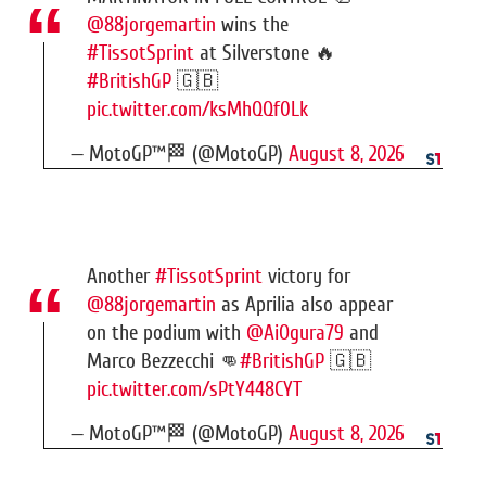
@88jorgemartin
wins the
#TissotSprint
at Silverstone 🔥
#BritishGP
🇬🇧
pic.twitter.com/ksMhQQf0Lk
— MotoGP™🏁 (@MotoGP)
August 8, 2026
Another
#TissotSprint
victory for
@88jorgemartin
as Aprilia also appear
on the podium with
@AiOgura79
and
Marco Bezzecchi 👊
#BritishGP
🇬🇧
pic.twitter.com/sPtY448CYT
— MotoGP™🏁 (@MotoGP)
August 8, 2026