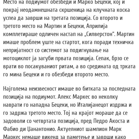
Место на подиумот обезбеди и Марко Бецеки, кој и
покрај неодамнешната скршеница на клучната коска
успеа да заврши на третата позиција. Со второто и
третото место на Мартин и Бецеки, Априлија
комплетираше одличен настап на „Силверстон“. Мартин
имаше проблем уште на стартот, кога поради техничка
непријатност со системот за подигнување на
мотоциклот ја загуби првата позиција. Сепак, брзо се
врати во посакуваниот ритам, а во средината од трката
го мина Бецеки и го обезбеди второто место.
Најголема неизвесност имаше во битката за последната
позиција на подиумот. Алекс Маркес во неколку
наврати го нападна Бецеки, но Италијанецот издржа и
го задржа третото место. Toj на крајот мораше да се
задоволи со четвртата позиција, пред Педро Акоста и
Фабио ди Џанантонио. Актуелниот шампион Марк
Маркес немаше викенд за паметење и заврши како