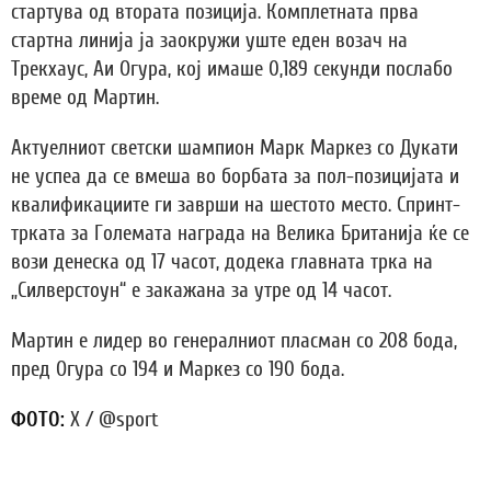
стартува од втората позиција. Комплетната прва
стартна линија ја заокружи уште еден возач на
Трекхаус, Аи Огура, кој имаше 0,189 секунди послабо
време од Мартин.
Актуелниот светски шампион Марк Маркез со Дукати
не успеа да се вмеша во борбата за пол-позицијата и
квалификациите ги заврши на шестото место. Спринт-
трката за Големата награда на Велика Британија ќе се
вози денеска од 17 часот, додека главната трка на
„Силверстоун“ е закажана за утре од 14 часот.
Мартин е лидер во генералниот пласман со 208 бода,
пред Огура со 194 и Маркез со 190 бода.
ФОТО:
X / @sport