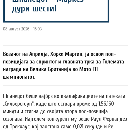
дури шести!
08 август 2026 - 16:03
Возачот на Априлја, Хорхе Мартин, ја освои пол-
позицијата за спринтот и главната трка за Големата
награда на Велика Британија во Мото ГП
шампионатот.
Шпанецот беше најбрз во квалификациите на патеката
„Силверстоун“, каде што оствари време од 1:56,160
минути и стигна до својата втора пол-позиција
сезонава. Најголем конкурент му беше Раул Фернандез
од Трекхаус, кој заостана само 0,021 секунди и ќе