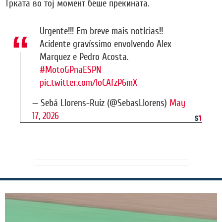
Трката во тој момент беше прекината.
Urgente!!! Em breve mais notícias!!
Acidente gravíssimo envolvendo Alex
Marquez e Pedro Acosta.
#MotoGPnaESPN
pic.twitter.com/loCAfzP6mX
— Sebá Llorens-Ruiz (@SebasLlorens)
May
17, 2026