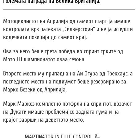
Големата награда на Велика Британија.
Мотоциклистот на Априлија од самиот старт ја имаше
контролата врз патеката „Силверстоун“ и не ја испушти
водечката позиција до самиот крај.
Ова за него беше трета победа во спринт трките од
Мото ГП шампионатот оваа сезона.
Второто место му припадна на Аи Огура од Трекхаус, а
последното место на подиумот беше резервирано за
Марко Безеки од Априлија.
Марк Маркез комплетно потфрли на спринтот, возачот
на Дукати имаше проблеми со задната гума и на
крајот заврши на деветтото место.
MARTINATOR IN FULL CONTROL 🦾