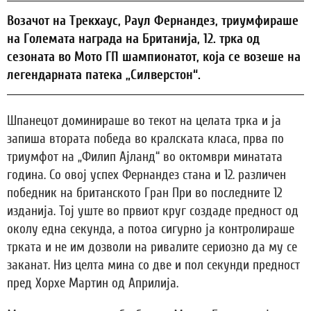
Возачот на Трекхаус, Раул Фернандез, триумфираше
на Големата награда на Британија, 12. трка од
сезоната во Мото ГП шампионатот, која се возеше на
легендарната патека „Силверстон“.
Шпанецот доминираше во текот на целата трка и ја
запиша втората победа во кралската класа, прва по
триумфот на „Филип Ајланд“ во октомври минатата
година. Со овој успех Фернандез стана и 12. различен
победник на британското Гран При во последните 12
изданија. Toj уште во првиот круг создаде предност од
околу една секунда, а потоа сигурно ја контролираше
трката и не им дозволи на ривалите сериозно да му се
заканат. Низ целта мина со две и пол секунди предност
пред Хорхе Мартин од Априлија.