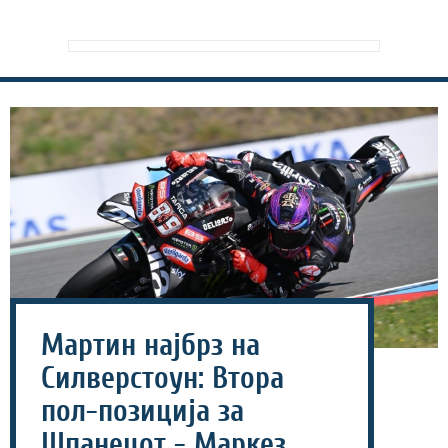
Мартин најбрз на
Силверстоун: Втора
пол-позиција за
Шпанецот - Маркез