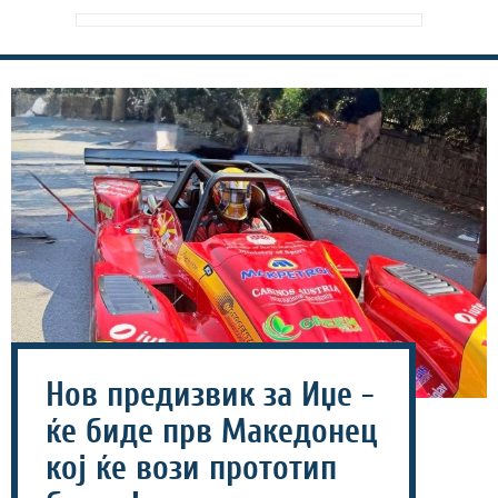
Нов предизвик за Иџе -
ќе биде прв Македонец
кој ќе вози прототип