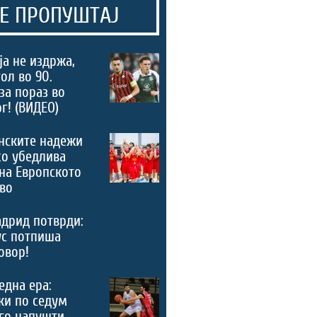
Е ПРОПУШТАЈ
а не издржа,
ол во 90.
за пораз во
г! (ВИДЕО)
нските надежи
со убедлива
на Европското
во
дрид потврди:
ус потпиша
овор!
 една ера:
ки по седум
го напушти