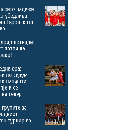
нските надежи
со убедлива
на Европското
во
дрид потврди:
ус потпиша
овор!
 една ера:
ки по седум
го напушти
пје и се
 на север
 групите за
родниот
ен турнир во