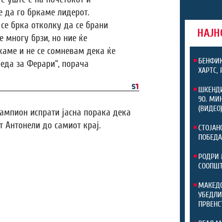
 да го бркаме лидерот.
 се брка отколку да се брани
НАЈН
е многу брзи, но ние ќе
аме и не се сомневам дека ќе
БЕНФИК
еда за Ферари“, порача
ХАРТС,
ШКЕНДИ
90. МИ
(ВИДЕО
шампион испрати јасна порака дека
т Антонели до самиот крај.
СТОЈАН
ПОБЕДА
РОДРИ 
СООПШТ
МАКЕДО
УБЕДЛИ
ПРВЕНС