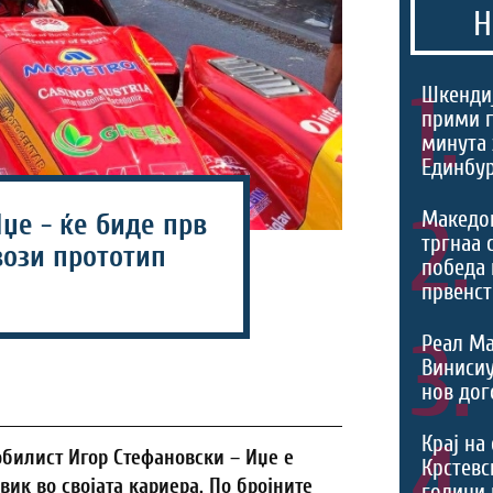
Н
1.
Шкендиј
прими г
минута 
Единбур
2.
Македо
џе - ќе биде прв
тргнаа 
вози прототип
победа 
првенст
3.
Реал Ма
Виниси
нов дог
4.
Крај на
билист Игор Стефановски – Иџе е
Крстевс
вик во својата кариера. По бројните
години 