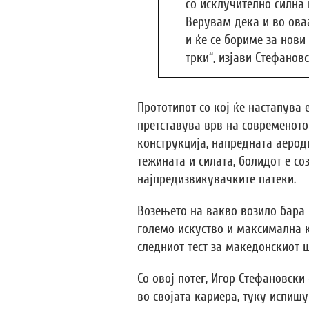
со исклучително силна 
Верувам дека и во ова
и ќе се бориме за нов
трки“, изјави Стефановс
Прототипот со кој ќе настапува 
претставува врв на современото
конструкција, напредната аеро
тежината и силата, болидот е с
најпредизвикувачките патеки.
Возењето на вакво возило бара 
големо искуство и максимална к
следниот тест за македонскиот 
Со овој потег, Игор Стефановски
во својата кариера, туку испишу