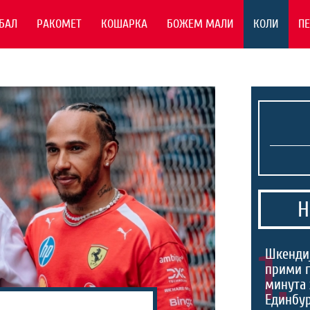
БАЛ
РАКОМЕТ
КОШАРКА
БОЖЕМ МАЛИ
КОЛИ
П
Н
1.
Шкендиј
прими г
минута 
Единбур