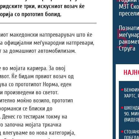
МЗТ Ско
ридските трки, искусниот возач ќе
пресели
орија со прототип болид.
5.
Познати
меѓуна
рвиот македонски натпреварувач што ќе
ракомет
 на официјални меѓународни натпревари,
Струга
т за домашниот автомобилизам.
 во мојата кариера. За овој
НАЈН
вот. Ќе бидам првиот возач од
ува со прототипот Норма, еден
БЕНФИК
и произведени во светот.
ХАРТС,
ително моќно возило, прототип
ШКЕНДИ
форманси се блиски до
90. МИ
 Денес го тестирам токму на
(ВИДЕО
то започна мојата тркачка
СТОЈАН
д влегуваме во нова категорија,
ПОБЕДА