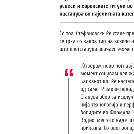
успеси и европските титули во 
настапува во најелитната катег
Со тоа, Стефановски ќе стане п
се трка со ваков тип на возило
што претставува значаен момен
„Отворам ново поглавје
момент сонувам цел жи
Балканот кој ќе настап
од само 12 вакви болид
Станува збор за исклуч
чија технологија и пер
болидите во Формула 1.
Водно, местото каде ш
приказна. Со овој боли