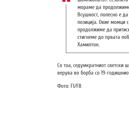
мораме да продолжиме
Всушност, полесно е да
позиција. Овие момци с
продолжиме да притиск
стигнеме до првата поб
Хамилтон.
Со тоа, седумкратниот светски 
верува во борба со 19-годишнио
Фото: F1/FB