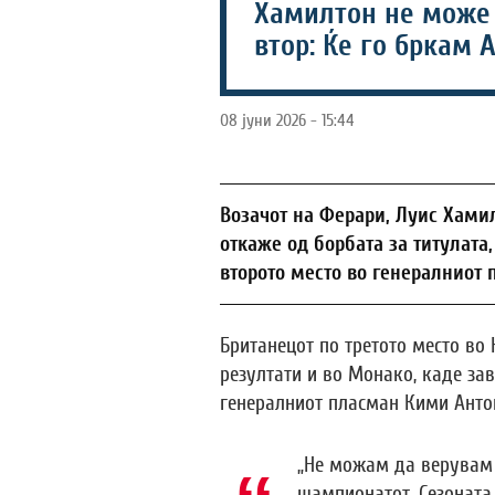
Хамилтон не може 
втор: Ќе го бркам 
08 јуни 2026 - 15:44
Возачот на Ферари, Луис Хами
откаже од борбата за титулата
второто место во генералниот
Британецот по третото место во
резултати и во Монако, каде за
генералниот пласман Кими Антон
„Не можам да верувам 
шампионатот. Сезоната 