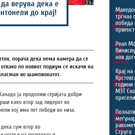
да верува дека е
2.
Македо
Антонели до крај!
тргнаа 
победа 
првенст
3.
Реал Ма
Виниси
нов дог
лтон, порача дека нема намера да се
, откако по новиот подиум се искачи на
4.
Крај на
 пласман во шампионатот.
Крстевс
години 
МЗТ Ско
 Канада ја продолжи серијата добри
пресели
врши како втор зад лидерот во
ели кој има пет победи во низа.
5.
Познати
меѓуна
ракомет
дека сум втор во
Струга
е уште е на почетокот и