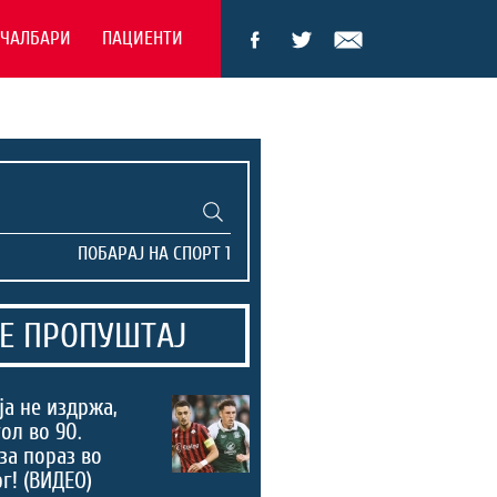
ЕЧАЛБАРИ
ПАЦИЕНТИ
Е ПРОПУШТАЈ
а не издржа,
ол во 90.
за пораз во
г! (ВИДЕО)