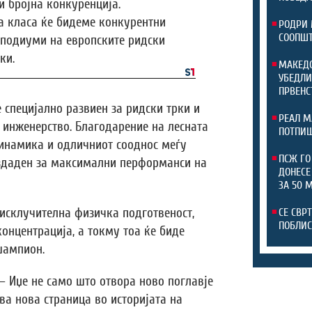
и бројна конкуренција.
а класа ќе бидеме конкурентни
РОДРИ 
СООПШТ
и подиуми на европските ридски
ки.
МАКЕДО
УБЕДЛИ
ПРВЕНС
е специјално развиен за ридски трки и
РЕАЛ М
 инженерство. Благодарение на лесната
ПОТПИШ
динамика и одличниот сооднос меѓу
ПСЖ ГО
оздаден за максимални перформанси на
ДОНЕСЕ
ЗА 50 
исклучителна физичка подготвеност,
СЕ СВР
ПОБЛИС
онцентрација, а токму тоа ќе биде
шампион.
 – Иџе не само што отвора ново поглавје
ва нова страница во историјата на