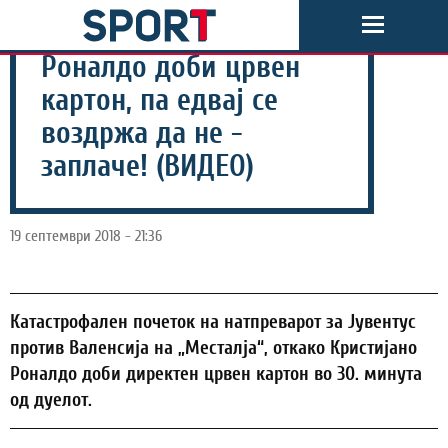
Роналдо доби црвен
картон, па едвај се
воздржа да не -
заплаче! (ВИДЕО)
19 септември 2018 - 21:36
Катастрофален почеток на натпреварот за Јувентус
против Валенсија на „Месталја“, откако Кристијано
Роналдо доби директен црвен картон во 30. минута
од дуелот.