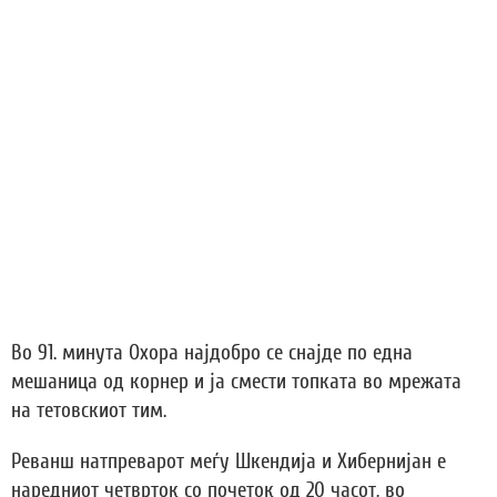
Во 91. минута Охора најдобро се снајде по една
мешаница од корнер и ја смести топката во мрежата
на тетовскиот тим.
Реванш натпреварот меѓу Шкендија и Хибернијан е
наредниот четврток со почеток од 20 часот, во