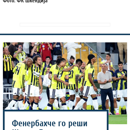
Фото: ФК Шкендија
Фенербахче го реши