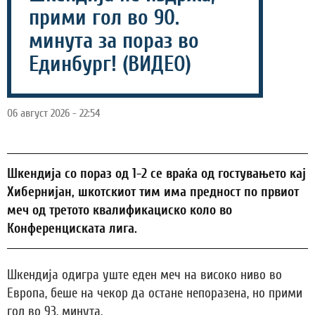
прими гол во 90.
минута за пораз во
Единбург! (ВИДЕО)
06 август 2026 - 22:54
Шкендија со пораз од 1-2 се враќа од гостувањето кај
Хибернијан, шкотскиот тим има предност по првиот
меч од третото квалификациско коло во
Конференциската лига.
Шкендија одигра уште еден меч на високо ниво во
Европа, беше на чекор да остане непоразена, но прими
гол во 93. минута.