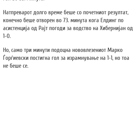
Натпреварот долго време беше со почетниот резултат,
конечно беше отворен во 73. минута кога Елдинг по
асистенција од Рајт погоди за водство на Хибернијан од
1-0.
Но, само три минути подоцна нововлезениот Марко
Ѓорѓиевски постигна гол за израмнување на 1-1, но тоа
не беше се.