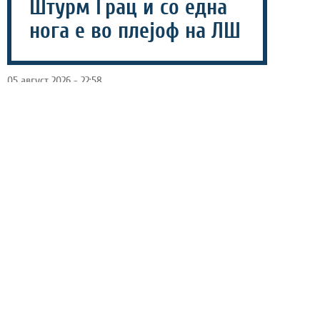
Штурм Грац и со една
нога е во плејоф на ЛШ
05 август 2026 - 22:58
Турскиот гигант Фенербахче славеше со 2-0 против
Штурм Грац во третото квалификациско коло од
Лигата на шампиони (ЛШ).
Двата гола за турскиот тим беа постигнати во првото
полувреме, и тоа прво Талиска погоди во деветтата
минута, а потоа на истекот на регуларните 45 минути
стрелаше Мејсон Гринвуд.
Реваншот меѓу двете екипи се игра на 11 август од 20.30