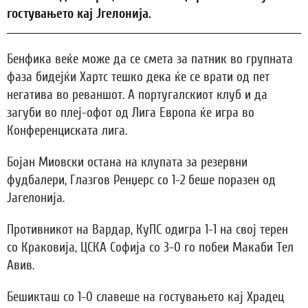
гостувањето кај Јгелонија.
Бенфика веќе може да се смета за патник во групната
фаза бидејќи Хартс тешко дека ќе се врати од пет
негатива во реваншот. А португалскиот клуб и да
загуби во плеј-офот од Лига Европа ќе игра во
Конференциската лига.
Бојан Миовски остана на клупата за резервни
фудбалери, Глазгов Ренџерс со 1-2 беше поразен од
Јагелонија.
Противникот на Вардар, КуПС одигра 1-1 на свој терен
со Краковија, ЦСКА Софија со 3-0 го побеи Макаби Тел
Авив.
Бешикташ со 1-0 славеше на гостувањето кај Храдец