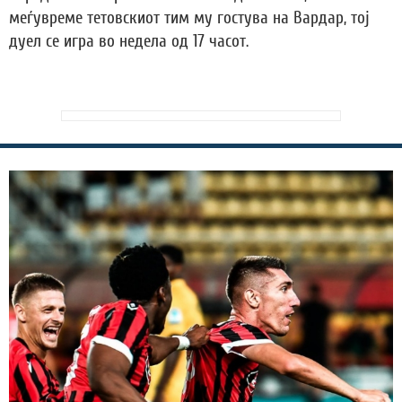
меѓувреме тетовскиот тим му гостува на Вардар, тој
дуел се игра во недела од 17 часот.