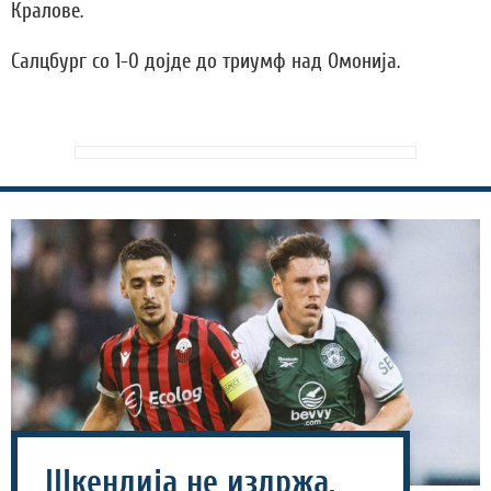
Кралове.
Салцбург со 1-0 дојде до триумф над Омонија.
Шкендија не издржа,