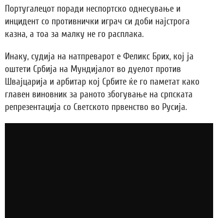
Португалецот поради неспортско однесување и
инцидент со противнички играч си доби најстрога
казна, а тоа за малку не го расплака.
Инаку, судија на натпреварот е Феликс Брих, кој ја
оштети Србија на Мундијалот во дуелот против
Швајцарија и арбитар кој Србите ќе го паметат како
главен виновник за раното збогување на српската
репрезентација со Светското првенство во Русија.