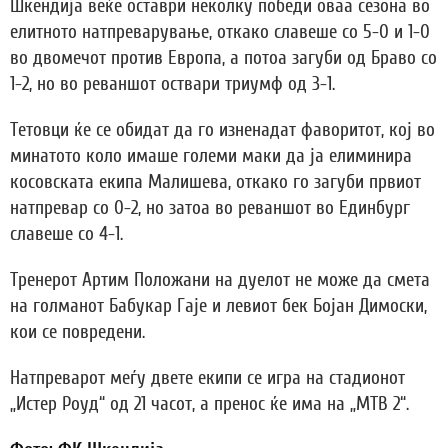
Шкендија веќе оставри неколку победи оваа сезона во
елитното натпреварување, откако славеше со 5-0 и 1-0
во двомечот против Европа, а потоа загуби од Браво со
1-2, но во реваншот оствари триумф од 3-1.
Тетовци ќе се обидат да го изненадат фаворитот, кој во
минатото коло имаше големи маки да ја елиминира
косовската екипа Малишева, откако го загуби првиот
натпревар со 0-2, но затоа во реваншот во Единбург
славеше со 4-1.
Тренерот Артим Положани на дуелот не може да смета
на голманот Бабукар Гаје и левиот бек Бојан Димоски,
кои се повредени.
Натпреварот меѓу двете екипи се игра на стадионот
„Истер Роуд“ од 21 часот, а пренос ќе има на „МТВ 2“.