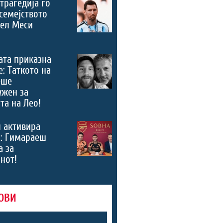
трагедија го
семејството
нел Меси
ата приказна
е: Таткото на
еше
ужен за
та на Лео!
 активира
“: Гимараеш
а за
нот!
ОВИ