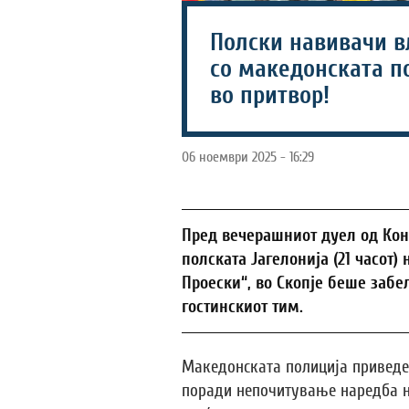
Полски навивачи в
со македонската п
во притвор!
06 ноември 2025 - 16:29
Пред вечерашниот дуел од Кон
полската Јагелонија (21 часот)
Проески“, во Скопје беше заб
гостинскиот тим.
Македонската полиција приведе
поради непочитување наредба н