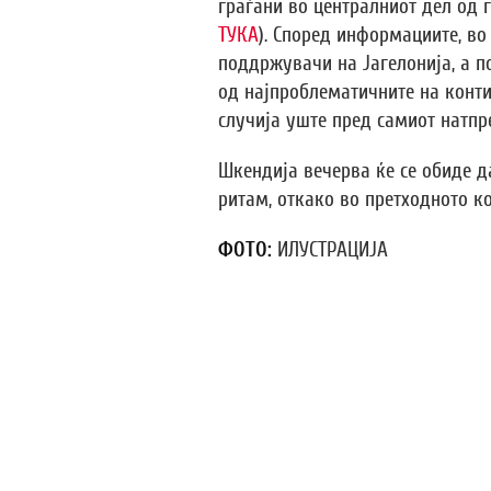
граѓани во централниот дел од г
ТУКА
). Според информациите, во
поддржувачи на Јагелонија, а п
од најпроблематичните на конти
случија уште пред самиот натпр
Шкендија вечерва ќе се обиде д
ритам, откако во претходното к
ФОТО:
ИЛУСТРАЦИЈА