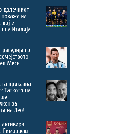
о далечниот
 покажа на
 кој е
н на Италија
трагедија го
семејството
нел Меси
ата приказна
е: Таткото на
еше
ужен за
та на Лео!
 активира
“: Гимараеш