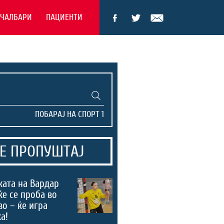
ЕЧАЛБАРИ
ПАЦИЕНТИ
Е ПРОПУШТАЈ
ата на Вардар
ќе се проба во
во – ќе игра
а!