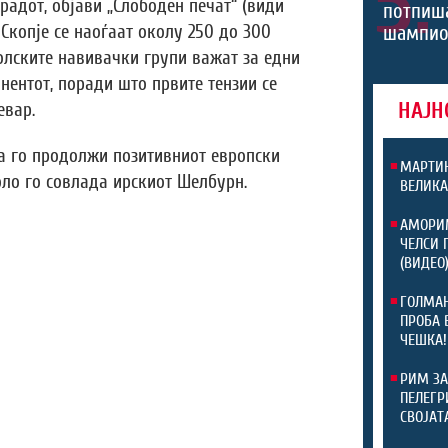
5.
радот, објави „Слободен печат“ (види
потпиш
 Скопје се наоѓаат околу 250 до 300
шампио
олските навивачки групи важат за едни
нентот, поради што првите тензии се
НАЈН
евар.
а го продолжи позитивниот европски
МАРТИН
оло го совлада ирскиот Шелбурн.
ВЕЛИКА
АМОРИМ
ЧЕЛСИ 
(ВИДЕО
ГОЛМАН
ПРОБА 
ЧЕШКА!
РИМ ЗА
ПЕЛЕГР
СВОЈАТ