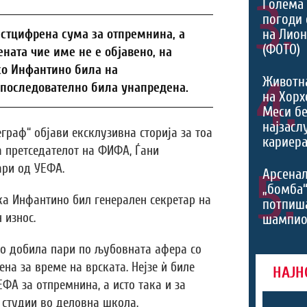
3.
Голема 
погоди 
на Лио
стцифрена сума за отпремнина, а
(ФОТО)
ната чие име не е објавено, на
со Инфантино била на
4.
Животн
 последователно била унапредена.
на Хорх
Меси б
најзасл
граф“ објави ексклузивна сторија за тоа
кариера
 претседателот на ФИФА, Ѓани
ари од УЕФА.
5.
Арсенал
„бомба
ка Инфантино бил генерален секретар на
потпиш
 износ.
шампио
о добила пари по љубовната афера со
на за време на врската. Нејзе ѝ биле
НАЈН
ФА за отпремнина, а исто така и за
 студии во деловна школа.