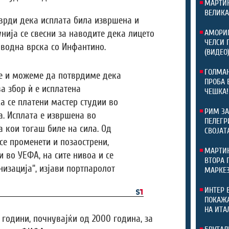
МАРТИН
ВЕЛИКА
тврди дека исплата била извршена и
АМОРИМ
нија се свесни за наводите дека лицето
ЧЕЛСИ 
аводна врска со Инфантино.
(ВИДЕО
ГОЛМАН
те и можеме да потврдиме дека
ПРОБА 
ва збор ѝ е исплатена
ЧЕШКА!
а се платени мастер студии во
РИМ ЗА
. Исплата е извршена во
ПЕЛЕГР
а кои тогаш биле на сила. Од
СВОЈАТ
се променети и позаострени,
МАРТИН
и во УЕФА, на сите нивоа и се
ВТОРА 
изација“, изјави портпаролот
МАРКЕЗ
ИНТЕР 
ПОКАЖА
НА ИТА
години, почнувајќи од 2000 година, за