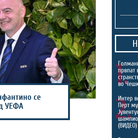
Н
1.
Голманк
првпат 
странст
во Чешк
нфантино се
2.
Интер в
Перт му
од УЕФА
Јувентус
шампио
(ВИДЕО)