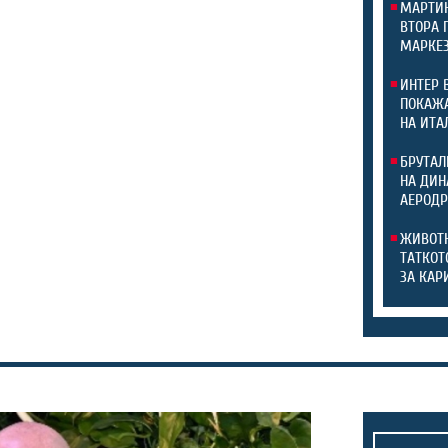
МАРТИН
ВТОРА 
МАРКЕЗ
ИНТЕР 
ПОКАЖА
НА ИТА
БРУТАЛ
НА ДИН
АЕРОДР
ЖИВОТН
ТАТКОТ
ЗА КАР