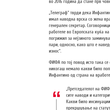
во 2016 година да стане прв чо
„Телеграф“ тврди дека Инфантино
имал наводна врска со жена вр
генерален секретар. Соговорници
работеле во Европската куќа на
погрижил за нејзиното заминув
пари, односно, како што е навед
износ“.
ФИФА по тој повод исто така се 
никогаш немало какви било поп
Инфантино од страна на вработе
„Претседателот на ФИФ
сите наводи и категори
Какви било инсинуации
прекршување на статут