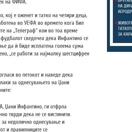
БРУТАЛ
век на ФИФА.
НА ДИН
АЕРОДР
, кој е оженет и татко на четири деца,
аботена во УЕФА во времето кога бил
ЖИВОТН
ТАТКОТ
те на „Телеграф“ кои во тоа време
ЗА КАР
 фудбалот сведочеа дека Инфантино се
ање да ѝ биде исплатена голема сума
ено, „се работи за најмалку шестцифрен
огласи во петокот и наведе дека
лаки за однесувањето на Џани
ните:
А, Џани Инфантино, ги отфрла
чно тврди дека не се вистинити.
 за недолично однесување и
от и правилниците се