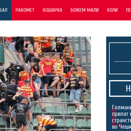
БАЛ
РАКОМЕТ
КОШАРКА
БОЖЕМ МАЛИ
КОЛИ
П
Н
1.
Голманк
првпат 
странст
во Чешк