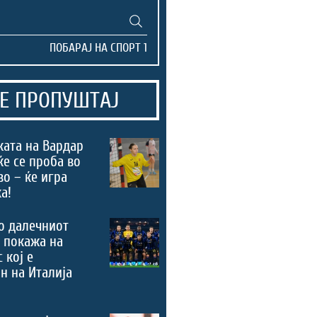
Е ПРОПУШТАЈ
ата на Вардар
ќе се проба во
во – ќе игра
а!
о далечниот
 покажа на
 кој е
н на Италија