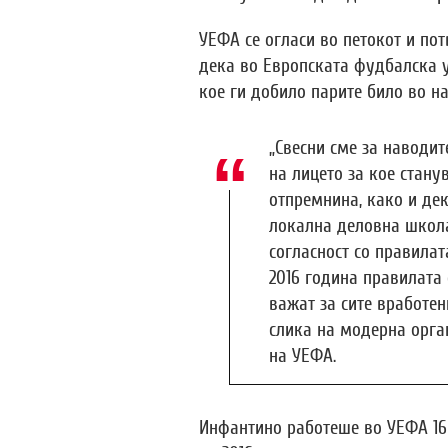
УЕФА се огласи во петокот и по
дека во Европската фудбалска у
кое ги добило парите било во н
„Свесни сме за наводи
на лицето за кое стану
отпремнина, како и дек
локална деловна школа
согласност со правилат
2016 година правилата 
важат за сите вработен
слика на модерна орган
на УЕФА.
Инфантино работеше во УЕФА 16 