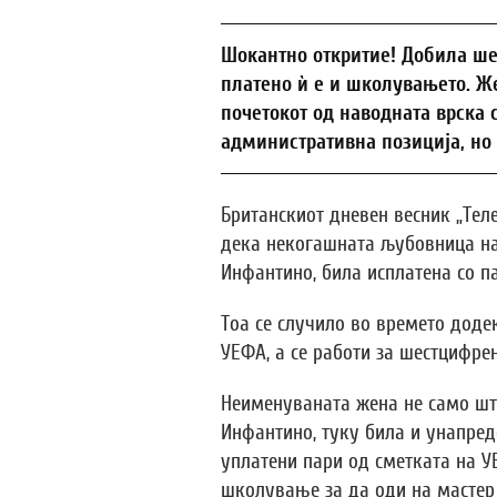
Шокантно откритие! Добила ше
платено ѝ е и школувањето. Же
почетокот од наводната врска 
административна позиција, но
Британскиот дневен весник „Теле
дека некогашната љубовница на
Инфантино, била исплатена со п
Тоа се случило во времето доде
УЕФА, а се работи за шестцифрен
Неименуваната жена не само шт
Инфантино, туку била и унапреде
уплатени пари од сметката на УЕ
школување за да оди на мастер