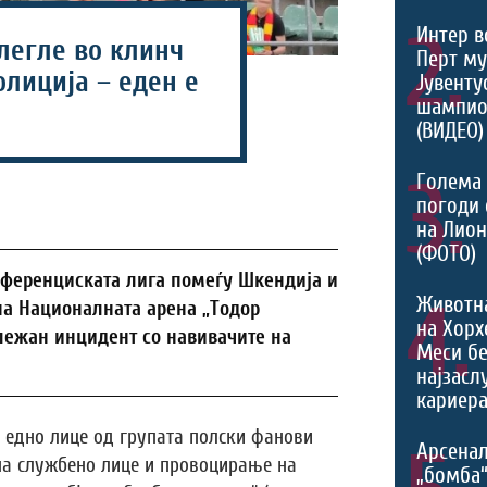
2.
Интер в
легле во клинч
Перт му
олиција – еден е
Јувентус
шампио
(ВИДЕО)
3.
Голема 
погоди 
на Лио
(ФОТО)
ференциската лига помеѓу Шкендија и
4.
Животн
 на Националната арена „Тодор
на Хорх
ележан инцидент со навивачите на
Меси б
најзасл
кариера
 едно лице од групата полски фанови
Арсенал
а службено лице и провоцирање на
„бомба