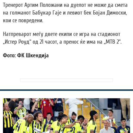
Тренерот Артим Положани на дуелот не може да смета
на голманот Бабукар Гаје и левиот бек Бојан Димоски,
кои се повредени.
Натпреварот меѓу двете екипи се игра на стадионот
„Истер Роуд“ од 21 часот, а пренос ќе има на „МТВ 2“.
Фото: ФК Шкендија