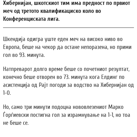
Хибернијан, шкотскиот тим има предност по првиот
меч од третото квалификациско коло во
Конференциската лига.
Шкендија одигра уште еден меч на високо ниво во
Европа, беше на чекор да остане непоразена, но прими
гол во 93. минута.
Натпреварот долго време беше со почетниот резултат,
конечно беше отворен во 73. минута кога Елдинг по
асистенција од Рајт погоди за водство на Хибернијан од
1-0.
Но, само три минути подоцна нововлезениот Марко
Ѓорѓиевски постигна гол за израмнување на 1-1, но тоа
не беше се.