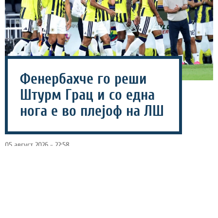
Фенербахче го реши
Штурм Грац и со една
нога е во плејоф на ЛШ
05 август 2026 - 22:58
Турскиот гигант Фенербахче славеше со 2-0 против
Штурм Грац во третото квалификациско коло од
Лигата на шампиони (ЛШ).