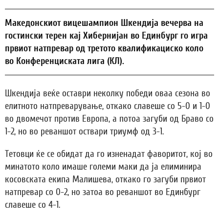
Македонскиот вицешампион Шкендија вечерва на
гостински терен кај Хибернијан во Единбург го игра
првиот натпревар од третото квалификациско коло
во Конференциската лига (КЛ).
Шкендија веќе оставри неколку победи оваа сезона во
елитното натпреварување, откако славеше со 5-0 и 1-0
во двомечот против Европа, а потоа загуби од Браво со
1-2, но во реваншот оствари триумф од 3-1.
Тетовци ќе се обидат да го изненадат фаворитот, кој во
минатото коло имаше големи маки да ја елиминира
косовската екипа Малишева, откако го загуби првиот
натпревар со 0-2, но затоа во реваншот во Единбург
славеше со 4-1.