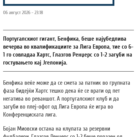
06 август 2026 - 23:18
Португалскиот гигант, Бенфика, беше најубедлива
вечерва во квалификациите за Лига Европа, тие со 6-
1 го совладаа Хартс, Глазгов Ренџерс со 1-2 загуби на
гостувањето кај Јгелонија.
Бенфика веќе може да се смета за патник во групната
фаза бидејќи Хартс тешко дека ќе се врати од пет
негатива во реваншот. А португалскиот клуб и да
загуби во плеј-офот од Лига Европа ќе игра во
Конференциската лига.
Бојан Миовски остана на клупата за резервни
фудбалери, Глазгов Ренџерс со 1-2 беше поразен од