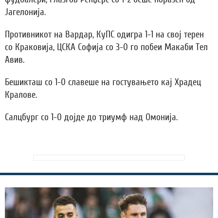
Јагелонија.
Противникот на Вардар, КуПС одигра 1-1 на свој терен
со Краковија, ЦСКА Софија со 3-0 го побеи Макаби Тел
Авив.
Бешикташ со 1-0 славеше на гостувањето кај Храдец
Кралове.
Салцбург со 1-0 дојде до триумф над Омонија.