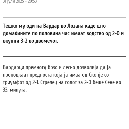
31 јули 2025 - 20:53
Тешко му оди на Вардар во Лозана каде што
домаќините по половина час имаат водство од 2-0 и
вкупни 3-2 во двомечот.
Вардарци премногу брзо и лесно дозволија да ја
прокоцкаат предноста која ја имаа од Скопје со
триумфот од 2-1. Стрелец на голот за 2-0 беше Сене во
33. минута.