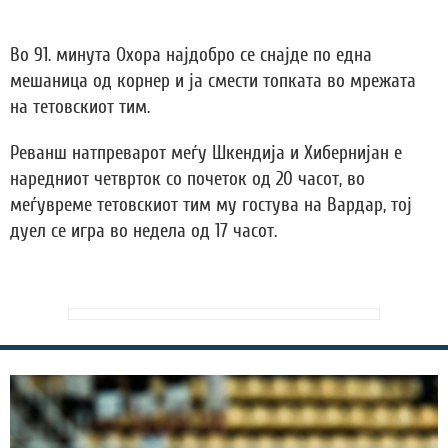
Во 91. минута Охора најдобро се снајде по една
мешаница од корнер и ја смести топката во мрежата
на тетовскиот тим.
Реванш натпреварот меѓу Шкендија и Хибернијан е
наредниот четврток со почеток од 20 часот, во
меѓувреме тетовскиот тим му гостува на Вардар, тој
дуел се игра во недела од 17 часот.