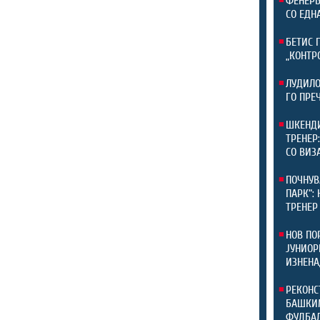
ФЕНЕРБ
СО ЕДН
БЕТИС 
„КОНТР
ЛУДИЛО
ГО ПРЕ
ШКЕНДИ
ТРЕНЕР
СО ВИЗ
ПОЧНУВ
ПАРК“:
ТРЕНЕР
НОВ ПО
ЈУНИОР
ИЗНЕНА
РЕКОНС
БАШКИМ
ФУДБАЛ