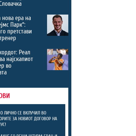
Словачка
 нова ера на
ејмс Парк“:
го претстави
тренер
кордот: Реал
ва најскапиот
ер во
ата
ОВИ
 ЛИЧНО СЕ ВКЛУЧИЛ ВО
ОРИТЕ ЗА НОВИОТ ДОГОВОР НА
УС!