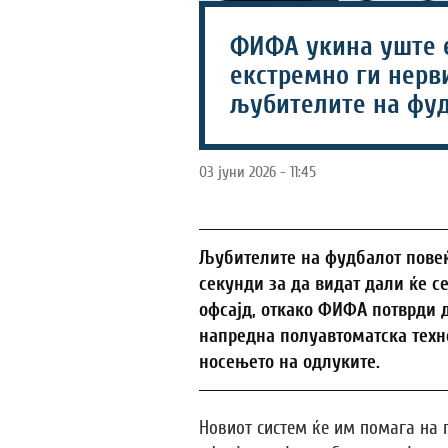
ФИФА укина уште 
екстремно ги нер
љубителите на фуд
03 јуни 2026 - 11:45
Љубителите на фудбалот повеќ
секунди за да видат дали ќе с
офсајд, откако ФИФА потврди д
напредна полуавтоматска техно
носењето на одлуките.
Новиот систем ќе им помага на 