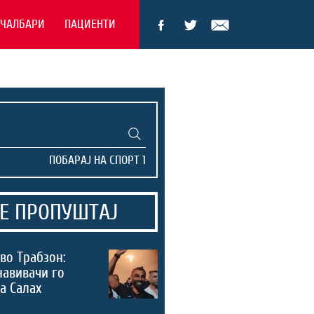
ЕЧАЛБАРИ
ПАЦИЕНТИ
Е ПРОПУШТАЈ
во Трабзон:
навивачи го
а Салах