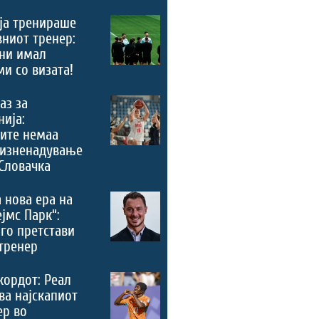
ја тренираше
вниот тренер:
ни имал
и со визата!
аз за
ија:
ите немаа
 изненадување
Словачка
 нова ера на
ејмс Парк“:
го претстави
тренер
кордот: Реал
ва најскапиот
ер во