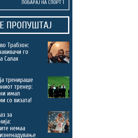
Е ПРОПУШТАЈ
во Трабзон:
навивачи го
а Салах
ја тренираше
вниот тренер:
ни имал
и со визата!
аз за
ија:
ите немаа
 изненадување