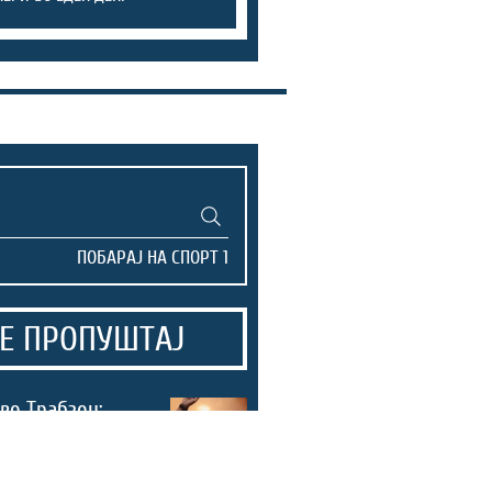
Е ПРОПУШТАЈ
во Трабзон:
навивачи го
а Салах