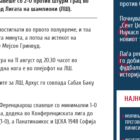
авеше со 2-0 против Штурм Грац во
против 
од Лигата на шампиони (ЛШ).
4.
Почнува
„Сент Џ
постигнати во првото полувреме, и тоа
Њукасл 
а минута, а потоа на истекот на
новиот 
 Мејсон Гринвуд.
5.
Паѓа ре
го доби
а на 11 август од 20.30 часот во
фудбал
една нога е во плејофот на ЛШ.
историј
те за ЛШ, Архус го совлада Сабах Баку
НАЈН
 Ференцварош славеше со минимални 1-0
а, додека во Конференциската лига до
МУРИЊО
1-0), а Панатинаикос и ЦСКА 1948 Софија
ПРЕГОВ
ВИНИСИ