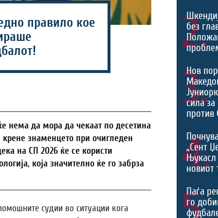
2.
Шкенди
едно правило кое
без гла
вираше
Положа
проблем
балот!
3.
Нов пор
Македон
Јуниорк
сила за
против 
е нема да мора да чекаат по десетина
4.
Почнува
е крене знаменцето при очигледен
„Сент Џ
ека на СП 2026 ќе се користи
Њукасл 
логија, која значително ќе го забрза
новиот 
5.
Паѓа ре
го доби
помошните судии во ситуации кога
фудбал