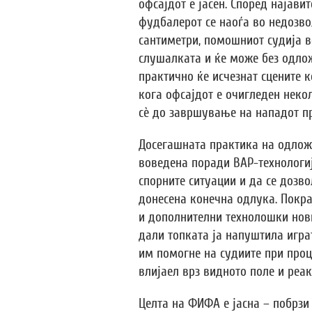
офсајдот е јасен. Според најави
фудбалерот се наоѓа во недозво
сантиметри, помошниот судија в
слушалката и ќе може без одлож
практично ќе исчезнат сцените к
кога офсајдот е очигледен неко
сè до завршување на нападот пр
Досегашната практика на одлож
воведена поради ВАР-технологија
спорните ситуации и да се дозв
донесена конечна одлука. Покра
и дополнителни технолошки нови
дали топката ја напуштила играт
им помогне на судиите при проц
влијаел врз видното поле и реак
Целта на ФИФА е јасна – побрзи