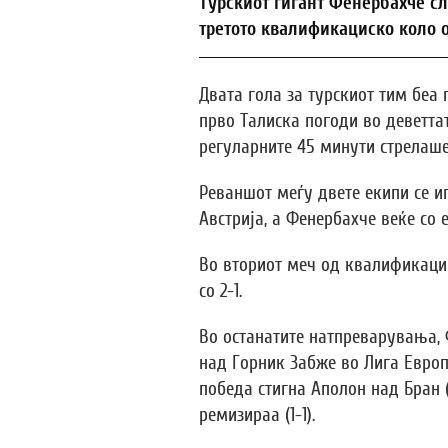
Турскиот гигант Фенербахче сл
третото квалификациско коло 
Двата гола за турскиот тим беа 
прво Талиска погоди во деветтат
регуларните 45 минути стрелаше
Реваншот меѓу двете екипи се игр
Австрија, а Фенербахче веќе со 
Во вториот меч од квалификации
со 2-1.
Во останатите натпреварувања,
над Горник Забже во Лига Европ
победа стигна Аполон над Бран (
ремизираа (1-1).