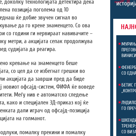
те, доколку технологијата детектира дека
историј
лена позиција поголема од 10
еднаш ќе добие звучен сигнал во
ување да го крене знаменцето. Со ова
НАЈН
ои со години ги нервираат навивачите –
лку метри, а акцијата сепак продолжува
МУРИЊО
ед судијата да реагира.
ПРЕГОВ
ВИНИСИ
ено кревање на знаменцето беше
ФЕНЕРБ
та, со цел да се избегнат грешки во
СО ЕДН
оли акцијата да заврши пред да биде
БЕТИС 
ј новиот офсајд-систем, ФИФА ќе воведе
„КОНТР
тети. Меѓу нив е автоматско следење
а, како и специјален 3Д-приказ кој ќе
ЛУДИЛО
ГО ПРЕ
енката дали играч од офсајд-позиција
цијата на голманот.
ШКЕНДИ
ТРЕНЕР
 одлуки, помалку прекини и помалку
СО ВИЗ