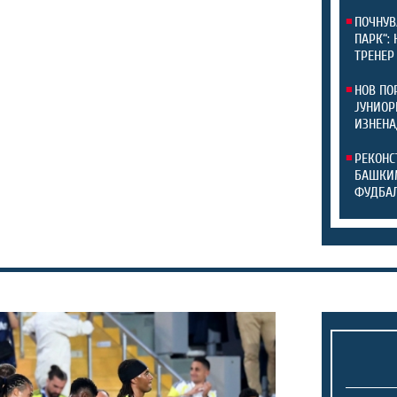
ПОЧНУВ
ПАРК“:
ТРЕНЕР
НОВ ПО
ЈУНИОР
ИЗНЕНА
РЕКОНС
БАШКИМ
ФУДБАЛ