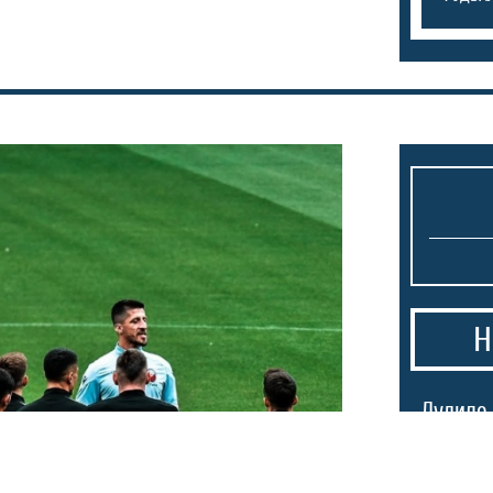
Н
1.
Лудило 
25.000 
пречека
(ВИДЕО)