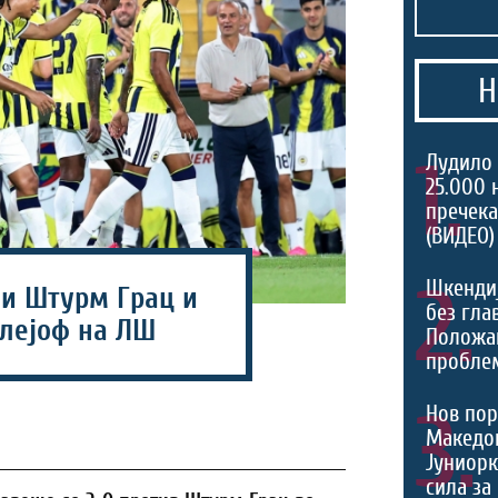
Н
1.
Лудило 
25.000 
пречека
(ВИДЕО)
2.
Шкенди
и Штурм Грац и
без гла
плејоф на ЛШ
Положа
проблем
3.
Нов пор
Македон
Јуниорк
сила за